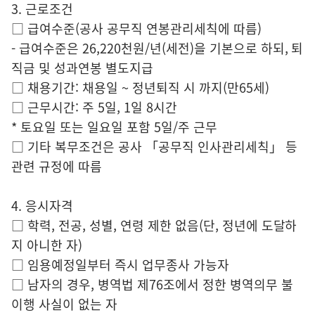
3. 근로조건
□ 급여수준(공사 공무직 연봉관리세칙에 따름)
- 급여수준은 26,220천원/년(세전)을 기본으로 하되, 퇴
직금 및 성과연봉 별도지급
□ 채용기간: 채용일 ~ 정년퇴직 시 까지(만65세)
□ 근무시간: 주 5일, 1일 8시간
* 토요일 또는 일요일 포함 5일/주 근무
□ 기타 복무조건은 공사 「공무직 인사관리세칙」 등
관련 규정에 따름
4. 응시자격
□ 학력, 전공, 성별, 연령 제한 없음(단, 정년에 도달하
지 아니한 자)
□ 임용예정일부터 즉시 업무종사 가능자
□ 남자의 경우, 병역법 제76조에서 정한 병역의무 불
이행 사실이 없는 자