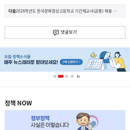
이
기
다음
2026학년도 한국문화영상고등학교 기간제교사(공통) 채용 공고
사
전
다
댓글
보기
음
기
히
사
단
배
너
영
정
역
책
정책 NOW
NOW,
MY
맞