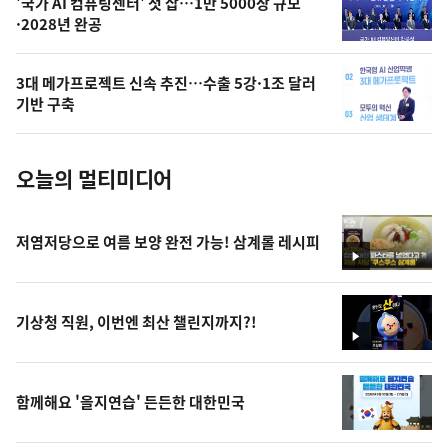
오
'국가 AI 컴퓨팅센터' 첫 삽…1만 5000장 규모
·2028년 완공
늘
의
3대 메가프로젝트 신속 추진…수출 5강·1조 달러
사
기반 구축
진
오늘의 멀티미디어
저염저당으로 여름 보양 완전 가능! 삼계롤 레시피
영
상
기상청 직원, 이번엔 최산 챌린지까지?!
영
상
함께해요 '을지연습' 든든한 대한민국