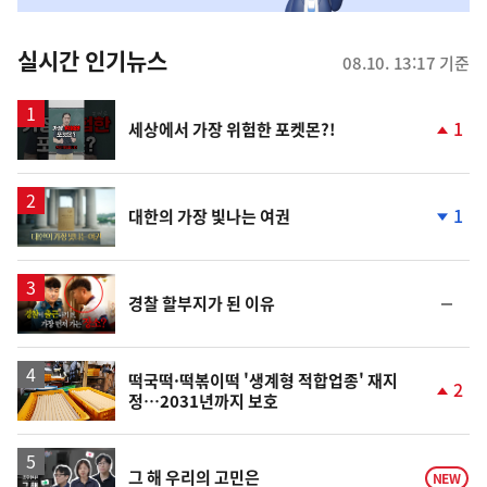
춤
뉴
실시간 인기뉴스
08.10. 13:17 기준
스
영
1
세상에서 가장 위험한 포켓몬?!
상
단
계
상
승
영
1
대한의 가장 빛나는 여권
상
단
계
하
락
영
순
경찰 할부지가 된 이유
상
위
동
일
떡국떡·떡볶이떡 '생계형 적합업종' 재지
2
정…2031년까지 보호
단
계
상
승
영
그 해 우리의 고민은
NEW