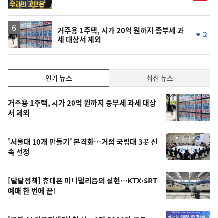
상
거주용 1주택, 시가 20억 원까지 종부세 과
2
세 대상서 제외
단
계
하
락
인
인기 뉴스
최신 뉴스
기,
인
기
최
거주용 1주택, 시가 20억 원까지 종부세 과세 대상
뉴
서 제외
신,
스
오
'서울대 10개 만들기' 본격화…거점 국립대 3곳 신
늘
속 선정
의
영
[달달정책] 휴대폰 미니멀리즘의 실현…KTX·SRT
상
예매 한 번에 끝!
,