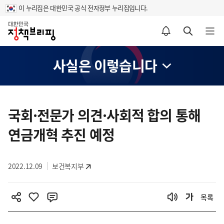
이 누리집은 대한민국 공식 전자정부 누리집입니다.
홈
알림설정 바로가기
검색 바로가기
메뉴 열기
사실은 이렇습니다
콘
텐
국회·전문가 의견·사회적 합의 통해
츠
연금개혁 추진 예정
영
역
2022.12.09
보건복지부
목록