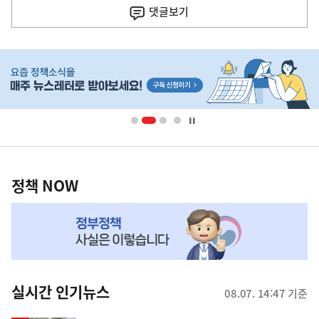
사
댓글
보기
히
단
배
너
영
정
역
책
정책 NOW
NOW,
MY
맞
춤
뉴
실시간 인기뉴스
08.07. 14:47 기준
스