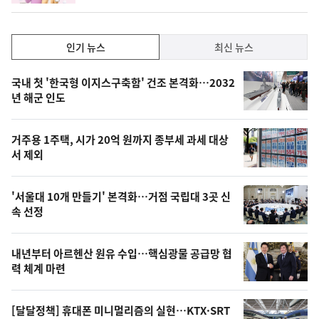
계
하
락
인
인기 뉴스
최신 뉴스
기,
인
기
최
국내 첫 '한국형 이지스구축함' 건조 본격화…2032
뉴
년 해군 인도
신,
스
오
거주용 1주택, 시가 20억 원까지 종부세 과세 대상
늘
서 제외
의
영
'서울대 10개 만들기' 본격화…거점 국립대 3곳 신
상
속 선정
,
오
내년부터 아르헨산 원유 수입…핵심광물 공급망 협
력 체계 마련
늘
의
[달달정책] 휴대폰 미니멀리즘의 실현…KTX·SRT