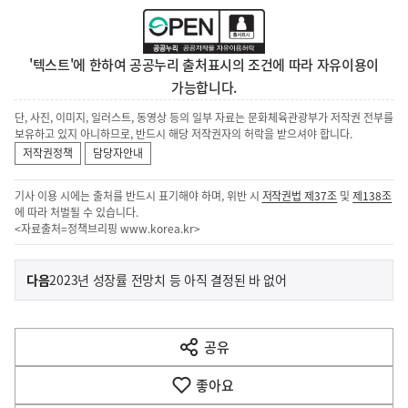
'텍스트'에 한하여 공공누리 출처표시의 조건에 따라 자유이용이
가능합니다.
단, 사진, 이미지, 일러스트, 동영상 등의 일부 자료는 문화체육관광부가 저작권 전부를
보유하고 있지 아니하므로, 반드시 해당 저작권자의 허락을 받으셔야 합니다.
저작권정책
담당자안내
기사 이용 시에는 출처를 반드시 표기해야 하며, 위반 시
저작권법 제37조
및
제138조
에 따라 처벌될 수 있습니다.
<자료출처=정책브리핑
www.korea.kr
>
이
기
다음
2023년 성장률 전망치 등 아직 결정된 바 없어
사
전
다
공유
열
음
기
좋아요
기