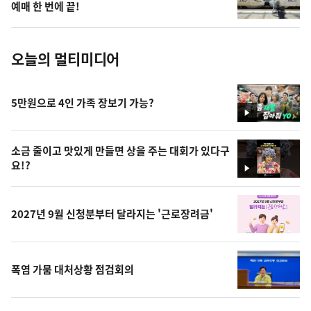
사
예매 한 번에 끝!
진
오늘의 멀티미디어
5만원으로 4인 가족 장보기 가능?
영
상
소금 줄이고 맛있게 만들면 상을 주는 대회가 있다구
요!?
영
상
2027년 9월 신청분부터 달라지는 '근로장려금'
폭염 가뭄 대처상황 점검회의