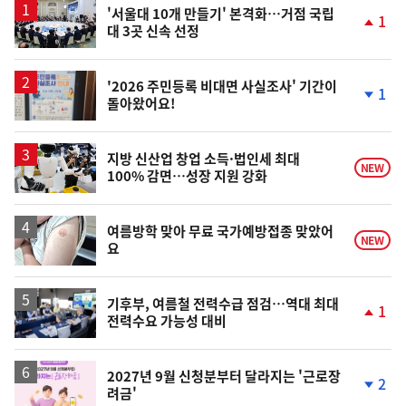
'서울대 10개 만들기' 본격화…거점 국립
1
대 3곳 신속 선정
단
계
상
승
'2026 주민등록 비대면 사실조사' 기간이
1
돌아왔어요!
단
계
하
락
지방 신산업 창업 소득·법인세 최대
NEW
100% 감면…성장 지원 강화
여름방학 맞아 무료 국가예방접종 맞았어
NEW
요
기후부, 여름철 전력수급 점검…역대 최대
1
전력수요 가능성 대비
단
계
상
승
2027년 9월 신청분부터 달라지는 '근로장
2
려금'
단