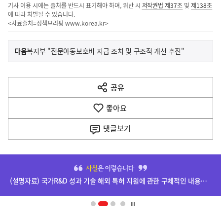
기사 이용 시에는 출처를 반드시 표기해야 하며, 위반 시
저작권법 제37조
및
제138조
에 따라 처벌될 수 있습니다.
<자료출처=정책브리핑
www.korea.kr
>
이
기
다음
복지부 "전문아동보호비 지급 조치 및 구조적 개선 추진"
사
전
다
공유
열
음
기
좋아요
기
사
댓글
보기
히
단
(설명자료) 국가R&D 성과 기술 해외 특허 지원에 관한 구체적인 내용은 확정되지 않았습니다.
배
너
영