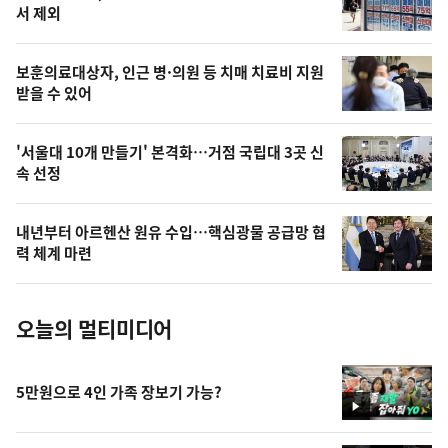
늘
서 제외
의
영
보훈의료대상자, 인근 병·의원 등 치매 치료비 지원
상
받을 수 있어
,
오
'서울대 10개 만들기' 본격화…거점 국립대 3곳 신
속 선정
늘
의
내년부터 아르헨산 원유 수입…핵심광물 공급망 협
사
력 체계 마련
진
오늘의 멀티미디어
5만원으로 4인 가족 장보기 가능?
영
상