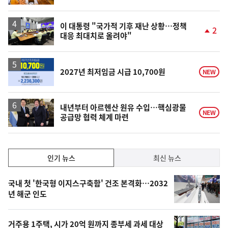
계
상
승
이 대통령 "국가적 기후 재난 상황…정책
2
대응 최대치로 올려야"
단
계
상
승
2027년 최저임금 시급 10,700원
NEW
내년부터 아르헨산 원유 수입…핵심광물
NEW
공급망 협력 체계 마련
인
인기 뉴스
최신 뉴스
기,
인
기
최
국내 첫 '한국형 이지스구축함' 건조 본격화…2032
뉴
년 해군 인도
신,
스
오
거주용 1주택, 시가 20억 원까지 종부세 과세 대상