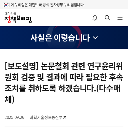
이 누리집은 대한민국 공식 전자정부 누리집입니다.
홈
알림설정 바로가기
검색 바로가기
메뉴 열기
사실은 이렇습니다
콘
텐
[보도설명] 논문철회 관련 연구윤리위
츠
원회 검증 및 결과에 따라 필요한 후속
영
역
조치를 취하도록 하겠습니다.(다수매
체)
2025.09.26
과학기술정보통신부