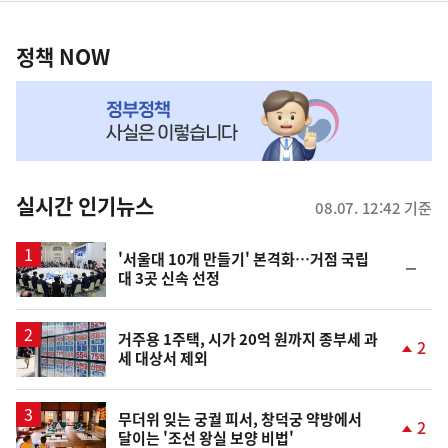
정
역
책
정책 NOW
NOW,
MY
맞
춤
뉴
실시간 인기뉴스
08.07. 12:42 기준
스
'서울대 10개 만들기' 본격화…거점 국립
순
대 3곳 신속 선정
위
동
일
거주용 1주택, 시가 20억 원까지 종부세 과
2
세 대상서 제외
단
계
상
승
무더위 잊는 궁궐 피서, 창덕궁 약방에서
2
달이는 '조선 왕실 보양 비법'
단