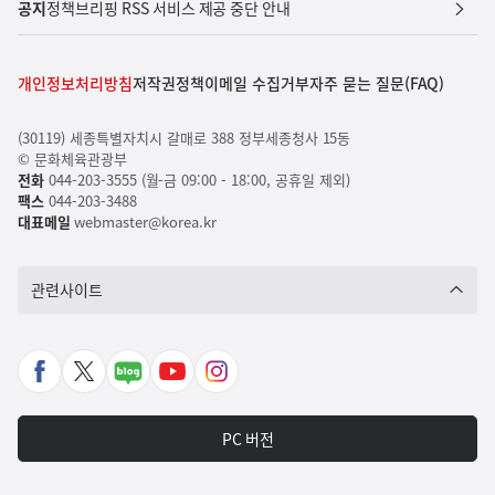
공지
정책브리핑 RSS 서비스 제공 중단 안내
개인정보처리방침
저작권정책
이메일 수집거부
자주 묻는 질문(FAQ)
(30119) 세종특별자치시 갈매로 388 정부세종청사 15동
© 문화체육관광부
전화
044-203-3555 (월-금 09:00 - 18:00, 공휴일 제외)
팩스
044-203-3488
대표메일
webmaster@korea.kr
관련사이트
페
X
네
유
인
이
바
이
튜
스
스
로
버
브
타
PC 버전
북
가
포
바
그
바
기
스
로
램