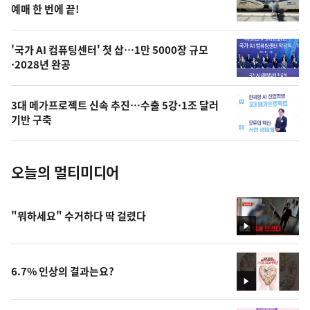
상
예매 한 번에 끝!
,
오
'국가 AI 컴퓨팅센터' 첫 삽…1만 5000장 규모
·2028년 완공
늘
의
3대 메가프로젝트 신속 추진…수출 5강·1조 달러
사
기반 구축
진
오늘의 멀티미디어
"뭐하세요" 수거하다 딱 걸렸다
영
상
6.7% 인상의 결과는요?
영
상