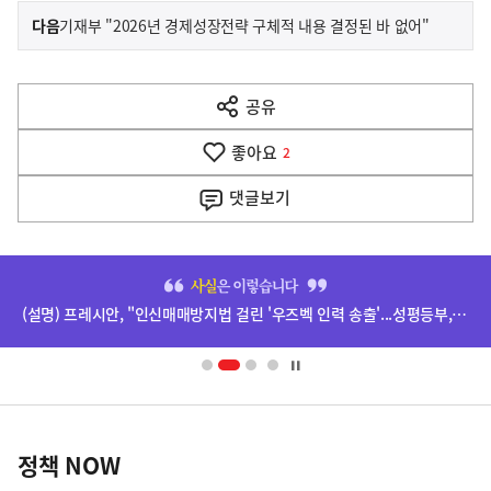
이
기
다음
기재부 "2026년 경제성장전략 구체적 내용 결정된 바 없어"
사
전
다
공유
열
음
기
좋아요
기
2
사
댓글
보기
히
단
(설명) 프레시안, "인신매매방지법 걸린 '우즈벡 인력 송출'...성평등부,노동·법무부에 개선 요청" 관련
배
너
영
정
역
책
정책 NOW