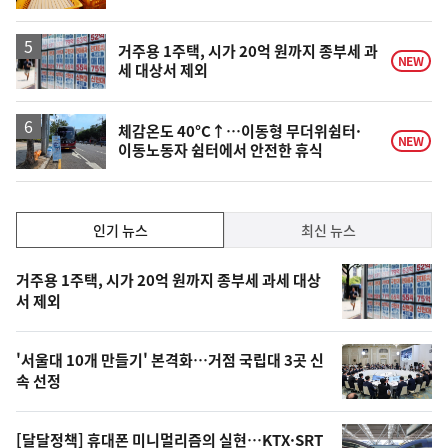
계
하
락
거주용 1주택, 시가 20억 원까지 종부세 과
NEW
세 대상서 제외
체감온도 40°C↑…이동형 무더위쉼터·
NEW
이동노동자 쉼터에서 안전한 휴식
인
인기 뉴스
최신 뉴스
기,
인
기
최
거주용 1주택, 시가 20억 원까지 종부세 과세 대상
뉴
서 제외
신,
스
오
'서울대 10개 만들기' 본격화…거점 국립대 3곳 신
늘
속 선정
의
영
[달달정책] 휴대폰 미니멀리즘의 실현…KTX·SRT