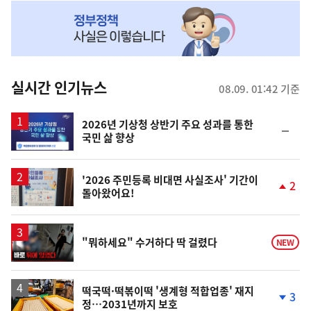
NOW,
MY
맞
춤
뉴
실시간 인기뉴스
08.09. 01:42 기준
스
2026년 기상청 상반기 주요 성과를 통한
순
국민 삶 향상
위
동
일
'2026 주민등록 비대면 사실조사' 기간이
2
돌아왔어요!
단
계
상
승
영
"뭐하세요" 수거하다 딱 걸렸다
NEW
상
떡국떡·떡볶이떡 '생계형 적합업종' 재지
3
정…2031년까지 보호
단