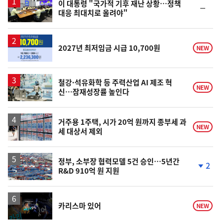
이 대통령 "국가적 기후 재난 상황…정책
순
대응 최대치로 올려야"
위
동
일
2027년 최저임금 시급 10,700원
NEW
철강·석유화학 등 주력산업 AI 제조 혁
NEW
신…잠재성장률 높인다
거주용 1주택, 시가 20억 원까지 종부세 과
NEW
세 대상서 제외
정부, 소부장 협력모델 5건 승인…5년간
2
R&D 910억 원 지원
단
계
하
락
영
카리스마 있어
NEW
상