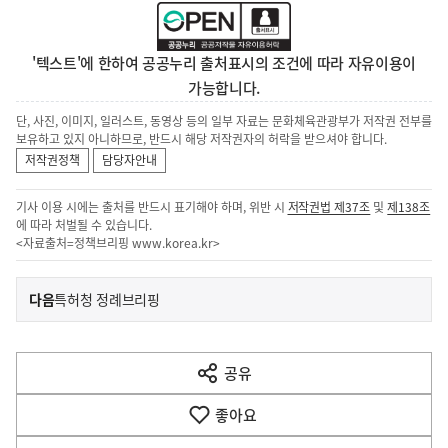
'텍스트'에 한하여 공공누리 출처표시의 조건에 따라 자유이용이
가능합니다.
단, 사진, 이미지, 일러스트, 동영상 등의 일부 자료는 문화체육관광부가 저작권 전부를
보유하고 있지 아니하므로, 반드시 해당 저작권자의 허락을 받으셔야 합니다.
저작권정책
담당자안내
기사 이용 시에는 출처를 반드시 표기해야 하며, 위반 시
저작권법 제37조
및
제138조
에 따라 처벌될 수 있습니다.
<자료출처=정책브리핑
www.korea.kr
>
이
기
다음
특허청 정례브리핑
사
전
다
공유
열
음
기
좋아요
기