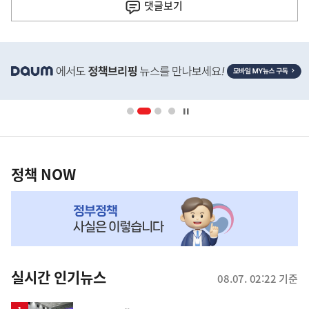
사
댓글
보기
히
단
배
너
영
정
역
책
정책 NOW
NOW,
MY
맞
춤
뉴
실시간 인기뉴스
08.07. 02:22 기준
스