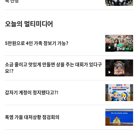
속 선정
진
오늘의 멀티미디어
5만원으로 4인 가족 장보기 가능?
영
상
소금 줄이고 맛있게 만들면 상을 주는 대회가 있다구
요!?
영
상
갑자기 계정이 정지됐다고?!
폭염 가뭄 대처상황 점검회의