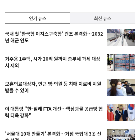
인
인기 뉴스
최신 뉴스
기,
인
기
최
국내 첫 '한국형 이지스구축함' 건조 본격화…2032
뉴
년 해군 인도
신,
스
오
거주용 1주택, 시가 20억 원까지 종부세 과세 대상
늘
서 제외
의
영
보훈의료대상자, 인근 병·의원 등 치매 치료비 지원
상
받을 수 있어
,
오
이 대통령 "한-칠레 FTA 개선…핵심광물 공급망 협
력 더욱 강화"
늘
의
'서울대 10개 만들기' 본격화…거점 국립대 3곳 신
사