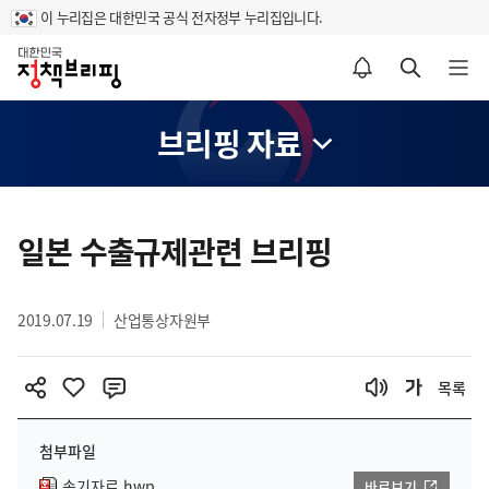
이 누리집은 대한민국 공식 전자정부 누리집입니다.
홈
알림설정 바로가기
검색 바로가기
메뉴 열기
브리핑 자료
콘
텐
일본 수출규제관련 브리핑
츠
영
2019.07.19
산업통상자원부
역
목록
첨부파일
속기자료.hwp
바로보기