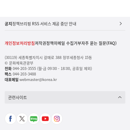
공지
정책브리핑 RSS 서비스 제공 중단 안내
개인정보처리방침
저작권정책
이메일 수집거부
자주 묻는 질문(FAQ)
(30119) 세종특별자치시 갈매로 388 정부세종청사 15동
© 문화체육관광부
전화
044-203-3555 (월-금 09:00 - 18:00, 공휴일 제외)
팩스
044-203-3488
대표메일
webmaster@korea.kr
관련사이트
페
X
네
유
인
이
바
이
튜
스