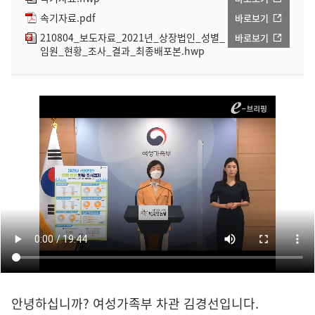
속기자료.pdf
바로보기
210804_보도자료_2021년_상장법인_성별_
바로보기
임원_현황_조사_결과_최종배포본.hwp
안녕하십니까? 여성가족부 차관 김경선입니다.