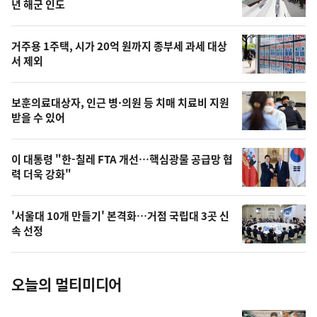
뉴
년 해군 인도
신,
스
오
거주용 1주택, 시가 20억 원까지 종부세 과세 대상
늘
서 제외
의
영
보훈의료대상자, 인근 병·의원 등 치매 치료비 지원
상
받을 수 있어
,
오
이 대통령 "한-칠레 FTA 개선…핵심광물 공급망 협
력 더욱 강화"
늘
의
'서울대 10개 만들기' 본격화…거점 국립대 3곳 신
사
속 선정
진
오늘의 멀티미디어