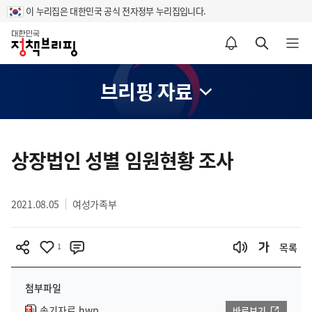
이 누리집은 대한민국 공식 전자정부 누리집입니다.
홈
알림설정 바로가기
검색 바로가기
메뉴 열기
브리핑 자료
콘
텐
상장법인 성별 임원현황 조사
츠
영
2021.08.05
여성가족부
역
1
목록
첨부파일
속기자료.hwp
바로보기