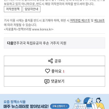
보유하고 있지 아니하므로, 반드시 해당 저작권자의 허락을 받으셔야 합니다.
저작권정책
담당자안내
기사 이용 시에는 출처를 반드시 표기해야 하며, 위반 시
저작권법 제37조
및
제138조
에 따라 처벌될 수 있습니다.
<자료출처=정책브리핑
www.korea.kr
>
이
기
다음
영주귀국 독립유공자 후손 거주지 지원
사
전
다
공유
열
음
기
좋아요
기
1
사
댓글
보기
히
단