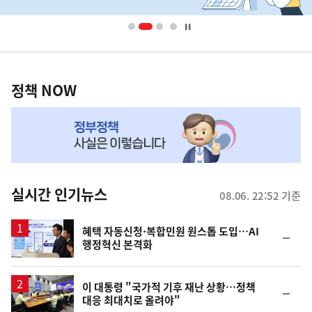
배
너
영
정
역
책
정책 NOW
NOW,
MY
맞
춤
뉴
실시간 인기뉴스
08.06. 22:52 기준
스
혜택 자동신청·복합민원 원스톱 도입…AI
순
행정혁신 본격화
위
동
일
이 대통령 "국가적 기후 재난 상황…정책
순
대응 최대치로 올려야"
위