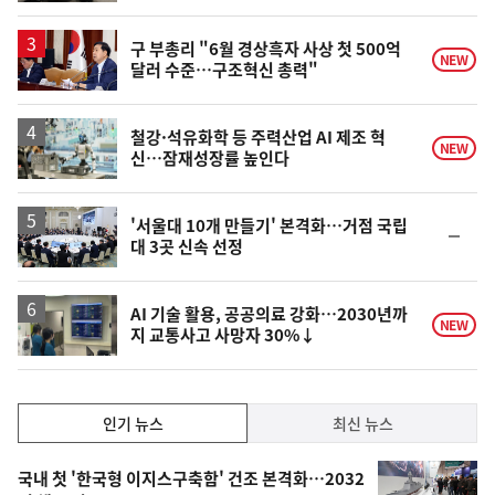
동
일
구 부총리 "6월 경상흑자 사상 첫 500억
NEW
달러 수준…구조혁신 총력"
철강·석유화학 등 주력산업 AI 제조 혁
NEW
신…잠재성장률 높인다
'서울대 10개 만들기' 본격화…거점 국립
순
대 3곳 신속 선정
위
동
일
AI 기술 활용, 공공의료 강화…2030년까
NEW
지 교통사고 사망자 30%↓
인
인기 뉴스
최신 뉴스
기,
인
기
최
국내 첫 '한국형 이지스구축함' 건조 본격화…2032