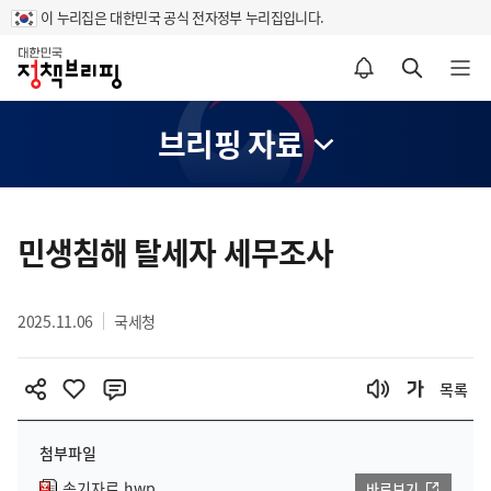
이 누리집은 대한민국 공식 전자정부 누리집입니다.
홈
알림설정 바로가기
검색 바로가기
메뉴 열기
브리핑 자료
콘
텐
민생침해 탈세자 세무조사
츠
영
2025.11.06
국세청
역
목록
첨부파일
속기자료.hwp
바로보기