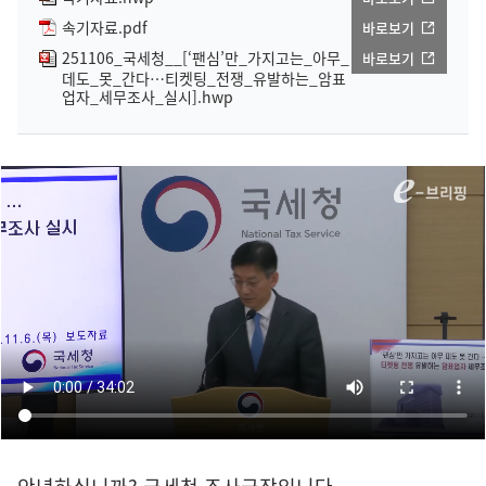
속기자료.pdf
바로보기
251106_국세청__[‘팬심’만_가지고는_아무_
바로보기
데도_못_간다…티켓팅_전쟁_유발하는_암표
업자_세무조사_실시].hwp