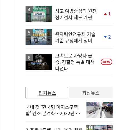
하
락
사고 예방중심의 원전
1
정기검사 제도 개편
단
계
상
승
원자력안전규제 기술
2
기준 규정체계 정비
단
계
하
고속도로 사망자 급
락
증, 경찰청 특별 대책
NEW
나선다
인기뉴스
최신뉴스
국내 첫 '한국형 이지스구축
함' 건조 본격화…2032년 해
군 인도
거주용 1주택, 시가 20억 원까