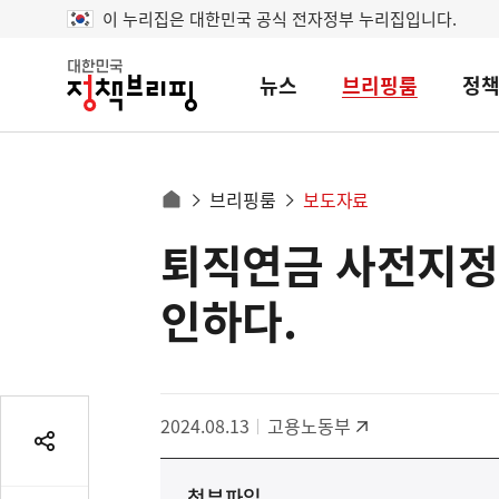
이 누리집은 대한민국 공식 전자정부 누리집입니다.
뉴스
브리핑룸
정
대
한
민
국
정
사
브리핑룸
보도자료
책
홈
브
이
으
퇴직연금 사전지정운
콘
리
트
로
핑
텐
이
인하다.
츠
동
영
경
역
로
2024.08.13
고용노동부
공
유
첨부파일