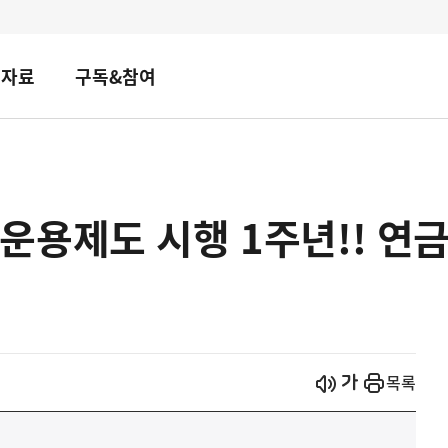
책자료
구독&참여
용제도 시행 1주년!! 연
시작
열기
목록