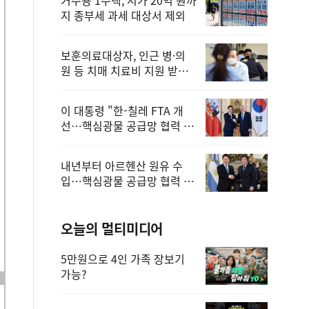
지 종부세 과세 대상서 제외
보훈의료대상자, 인근 병·의
원 등 치매 치료비 지원 받을
수 있어
이 대통령 "한-칠레 FTA 개
선…핵심광물 공급망 협력 더
욱 강화"
내년부터 아르헨산 원유 수
입…핵심광물 공급망 협력 체
계 마련
오늘의 멀티미디어
5만원으로 4인 가족 장보기
가능?