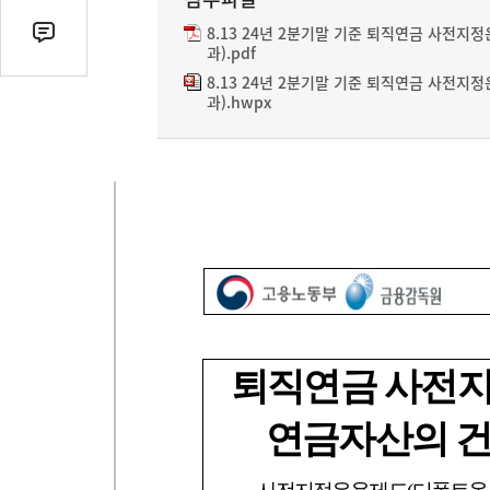
열
기
8.13 24년 2분기말 기준 퇴직연금 사전
댓
과).pdf
글
8.13 24년 2분기말 기준 퇴직연금 사전
수
과).hwpx
(클
릭
시
댓
글
로
이
동)