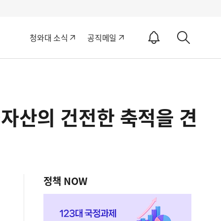
알
청와대 소식
공직메일
림
상
ON
세
검
색
금자산의 건전한 축적을 견
정책 NOW