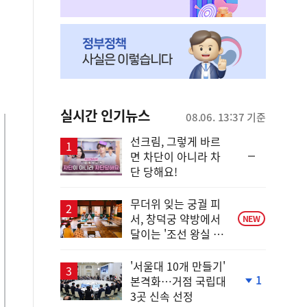
실시간 인기뉴스
08.06. 13:37 기준
선크림, 그렇게 바르
순
면 차단이 아니라 차
위
단 당해요!
동
일
무더위 잊는 궁궐 피
서, 창덕궁 약방에서
NEW
달이는 '조선 왕실 보
양 비법'
'서울대 10개 만들기'
1
본격화…거점 국립대
단
3곳 신속 선정
계