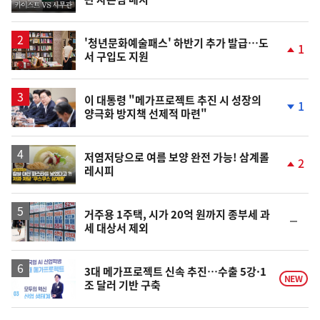
위
동
일
'청년문화예술패스' 하반기 추가 발급…도
1
서 구입도 지원
단
계
상
승
이 대통령 "메가프로젝트 추진 시 성장의
1
양극화 방지책 선제적 마련"
단
계
하
락
영
저염저당으로 여름 보양 완전 가능! 삼계롤
2
레시피
상
단
계
상
승
거주용 1주택, 시가 20억 원까지 종부세 과
순
세 대상서 제외
위
동
일
3대 메가프로젝트 신속 추진…수출 5강·1
NEW
조 달러 기반 구축