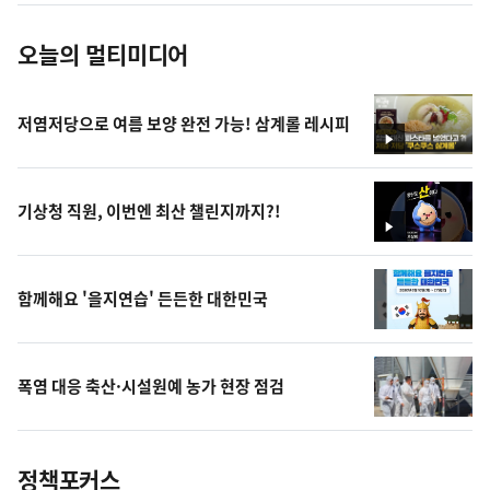
오늘의 멀티미디어
저염저당으로 여름 보양 완전 가능! 삼계롤 레시피
영
상
기상청 직원, 이번엔 최산 챌린지까지?!
영
상
함께해요 '을지연습' 든든한 대한민국
폭염 대응 축산·시설원예 농가 현장 점검
정책포커스