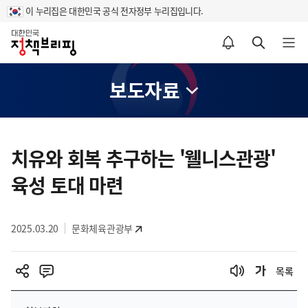
이 누리집은 대한민국 공식 전자정부 누리집입니다.
홈
알림설정 바로가기
검색 바로가기
메뉴 열기
보도자료
콘
텐
치유와 회복 추구하는 '웰니스관광'
츠
육성 토대 마련
영
역
2025.03.20
문화체육관광부
목록