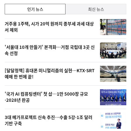
인
인기 뉴스
최신 뉴스
기,
인
기
최
거주용 1주택, 시가 20억 원까지 종부세 과세 대상
뉴
서 제외
신,
스
오
'서울대 10개 만들기' 본격화…거점 국립대 3곳 신
늘
속 선정
의
영
[달달정책] 휴대폰 미니멀리즘의 실현…KTX·SRT
상
예매 한 번에 끝!
,
오
'국가 AI 컴퓨팅센터' 첫 삽…1만 5000장 규모
·2028년 완공
늘
의
3대 메가프로젝트 신속 추진…수출 5강·1조 달러
사
기반 구축
진