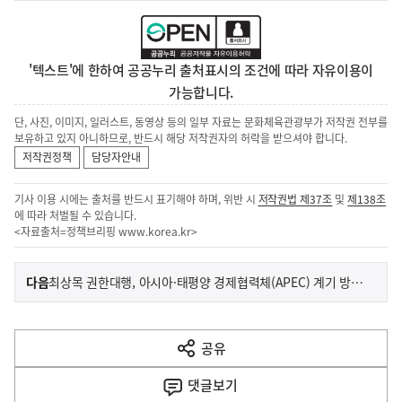
'텍스트'에 한하여 공공누리 출처표시의 조건에 따라 자유이용이
가능합니다.
단, 사진, 이미지, 일러스트, 동영상 등의 일부 자료는 문화체육관광부가 저작권 전부를
보유하고 있지 아니하므로, 반드시 해당 저작권자의 허락을 받으셔야 합니다.
저작권정책
담당자안내
기사 이용 시에는 출처를 반드시 표기해야 하며, 위반 시
저작권법 제37조
및
제138조
에 따라 처벌될 수 있습니다.
<자료출처=정책브리핑
www.korea.kr
>
이
기
다음
최상목 권한대행, 아시아·태평양 경제협력체(APEC) 계기 방한 지역관광 활성화 추진 당부
사
전
다
공유
열
음
기
댓글
보기
기