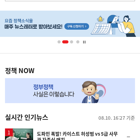
사
히
단
배
너
영
정
역
책
정책 NOW
NOW,
MY
맞
춤
뉴
실시간 인기뉴스
08.10. 16:27 기준
스
영
도파민 폭발! 카이스트 허성범 vs 5급 사무
순
관 자존심 매치
상