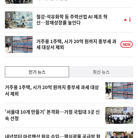
단
계
하
락
철강·석유화학 등 주력산업 AI 제조 혁
1
신…잠재성장률 높인다
단
계
상
승
거주용 1주택, 시가 20억 원까지 종부세 과
NEW
세 대상서 제외
인
인기 뉴스
최신 뉴스
기,
인
기
최
거주용 1주택, 시가 20억 원까지 종부세 과세 대상
뉴
서 제외
신,
스
오
'서울대 10개 만들기' 본격화…거점 국립대 3곳 신
늘
속 선정
의
영
내년부터 아르헨산 원유 수입…핵심광물 공급망 협