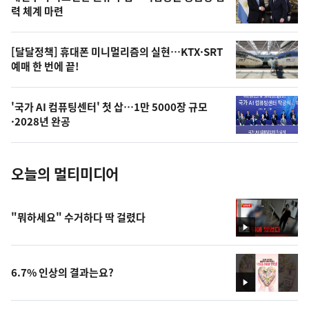
상
력 체계 마련
,
오
[달달정책] 휴대폰 미니멀리즘의 실현…KTX·SRT
예매 한 번에 끝!
늘
의
'국가 AI 컴퓨팅센터' 첫 삽…1만 5000장 규모
사
·2028년 완공
진
오늘의 멀티미디어
"뭐하세요" 수거하다 딱 걸렸다
영
상
6.7% 인상의 결과는요?
영
상