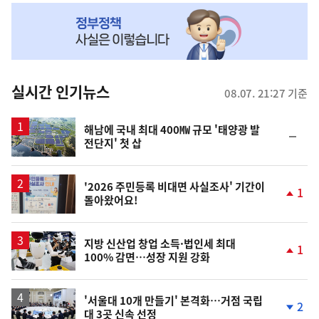
NOW,
MY
맞
춤
뉴
실시간 인기뉴스
08.07. 21:27 기준
스
해남에 국내 최대 400㎿ 규모 '태양광 발
순
전단지' 첫 삽
위
동
일
'2026 주민등록 비대면 사실조사' 기간이
1
돌아왔어요!
단
계
상
승
지방 신산업 창업 소득·법인세 최대
1
100% 감면…성장 지원 강화
단
계
상
승
'서울대 10개 만들기' 본격화…거점 국립
2
대 3곳 신속 선정