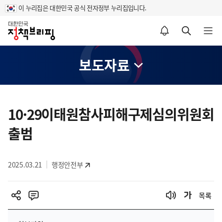
이 누리집은 대한민국 공식 전자정부 누리집입니다.
홈
알림설정 바로가기
검색 바로가기
메뉴 열기
보도자료
콘
텐
10·29이태원참사피해구제심의위원회
츠
출범
영
역
2025.03.21
행정안전부
목록