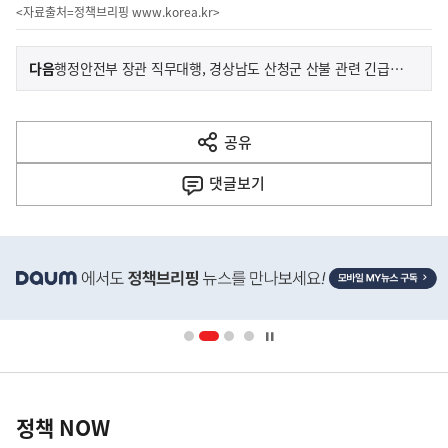
<자료출처=정책브리핑
www.korea.kr
>
이
기
다음
행정안전부 장관 직무대행, 경상남도 산청군 산불 관련 긴급지시
사
전
다
공유
열
음
기
댓글
보기
기
사
히
단
배
너
영
정
역
책
정책 NOW