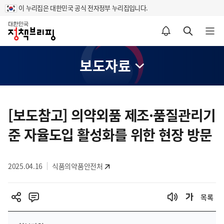
이 누리집은 대한민국 공식 전자정부 누리집입니다.
홈
알림설정 바로가기
검색 바로가기
메뉴 열기
보도자료
콘
텐
[보도참고] 의약외품 제조·품질관리기
츠
준 자율도입 활성화를 위한 현장 방문
영
역
2025.04.16
식품의약품안전처
목록