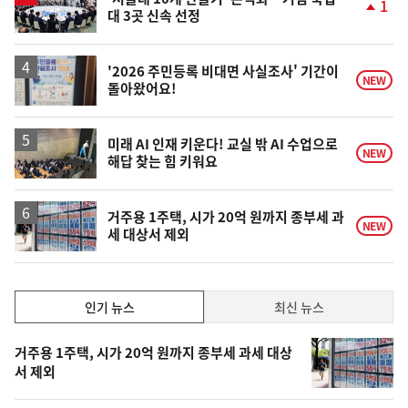
1
대 3곳 신속 선정
단
계
상
승
'2026 주민등록 비대면 사실조사' 기간이
NEW
돌아왔어요!
미래 AI 인재 키운다! 교실 밖 AI 수업으로
NEW
해답 찾는 힘 키워요
거주용 1주택, 시가 20억 원까지 종부세 과
NEW
세 대상서 제외
인
인기 뉴스
최신 뉴스
기,
인
기
최
거주용 1주택, 시가 20억 원까지 종부세 과세 대상
뉴
서 제외
신,
스