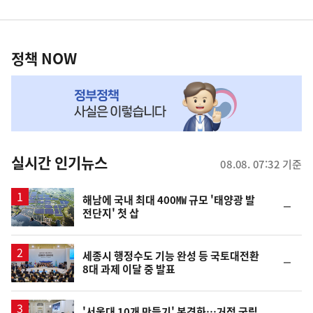
영
정
역
책
정책 NOW
NOW,
MY
맞
춤
뉴
실시간 인기뉴스
08.08. 07:32 기준
스
해남에 국내 최대 400㎿ 규모 '태양광 발
순
전단지' 첫 삽
위
동
일
세종시 행정수도 기능 완성 등 국토대전환
순
8대 과제 이달 중 발표
위
동
일
'서울대 10개 만들기' 본격화…거점 국립