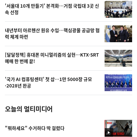
오
'서울대 10개 만들기' 본격화…거점 국립대 3곳 신
늘
속 선정
의
영
내년부터 아르헨산 원유 수입…핵심광물 공급망 협
상
력 체계 마련
,
오
[달달정책] 휴대폰 미니멀리즘의 실현…KTX·SRT
예매 한 번에 끝!
늘
의
'국가 AI 컴퓨팅센터' 첫 삽…1만 5000장 규모
사
·2028년 완공
진
오늘의 멀티미디어
"뭐하세요" 수거하다 딱 걸렸다
영