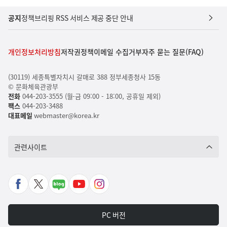
공지
정책브리핑 RSS 서비스 제공 중단 안내
개인정보처리방침
저작권정책
이메일 수집거부
자주 묻는 질문(FAQ)
(30119) 세종특별자치시 갈매로 388 정부세종청사 15동
© 문화체육관광부
전화
044-203-3555 (월-금 09:00 - 18:00, 공휴일 제외)
팩스
044-203-3488
대표메일
webmaster@korea.kr
관련사이트
페
X
네
유
인
이
바
이
튜
스
스
로
버
브
타
PC 버전
북
가
포
바
그