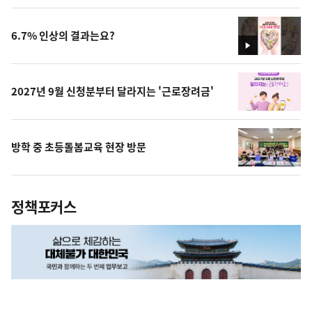
상
6.7% 인상의 결과는요?
영
상
2027년 9월 신청분부터 달라지는 '근로장려금'
방학 중 초등돌봄교육 현장 방문
정책포커스