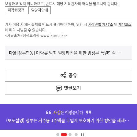
보유하고 있지 아니하므로, 반드시 해당 저작권자의 허락을 받으셔야 합니다.
저작권정책
담당자안내
기사 이용 시에는 출처를 반드시 표기해야 하며, 위반 시
저작권법 제37조
및
제138조
에 따라 처벌될 수 있습니다.
<자료출처=정책브리핑
www.korea.kr
>
이
기
다음
[정부합동] 마약류 범죄 일망타진을 위한 범정부 특별단속 실시
사
전
다
공유
열
음
기
댓글
보기
기
사
히
단
(보도설명) 정부는 거주용 1주택을 두텁게 보호하기 위한 방안을 세제개편안에 담았습니다.
배
너