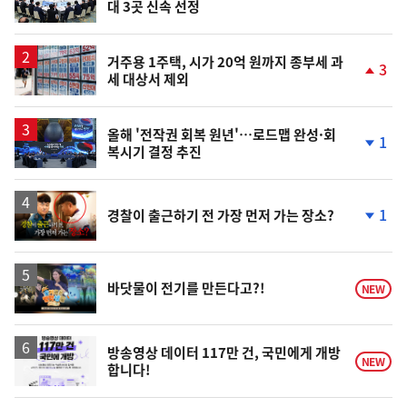
대 3곳 신속 선정
위
동
일
거주용 1주택, 시가 20억 원까지 종부세 과
3
세 대상서 제외
단
계
상
승
올해 '전작권 회복 원년'…로드맵 완성·회
1
복시기 결정 추진
단
계
하
락
영
1
경찰이 출근하기 전 가장 먼저 가는 장소?
상
단
계
하
락
영
바닷물이 전기를 만든다고?!
NEW
상
방송영상 데이터 117만 건, 국민에게 개방
NEW
합니다!