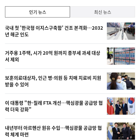
인
인기 뉴스
최신 뉴스
기,
인
기
최
국내 첫 '한국형 이지스구축함' 건조 본격화…2032
뉴
년 해군 인도
신,
스
오
거주용 1주택, 시가 20억 원까지 종부세 과세 대상
늘
서 제외
의
영
보훈의료대상자, 인근 병·의원 등 치매 치료비 지원
상
받을 수 있어
,
오
이 대통령 "한-칠레 FTA 개선…핵심광물 공급망 협
력 더욱 강화"
늘
의
내년부터 아르헨산 원유 수입…핵심광물 공급망 협
사
력 체계 마련