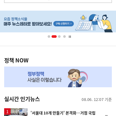
사
히
단
배
너
영
정
역
책
정책 NOW
NOW,
MY
맞
춤
뉴
실시간 인기뉴스
08.06. 12:07 기준
스
'서울대 10개 만들기' 본격화…거점 국립
순