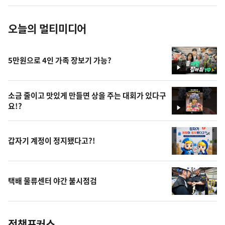
진
오늘의 멀티미디어
5만원으로 4인 가족 장보기 가능?
영
상
소금 줄이고 맛있게 만들면 상을 주는 대회가 있다구
요!?
영
상
갑자기 계정이 정지됐다고?!
택배 물류센터 야간 불시점검
정책포커스