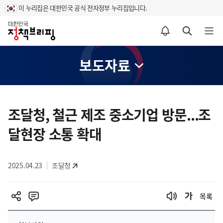
이 누리집은 대한민국 공식 전자정부 누리집입니다.
홈
알림설정 바로가기
검색 바로가기
메뉴 열기
보도자료
콘
텐
조달청, 철근 제조 중소기업 방문...조
츠
달현장 소통 확대
영
역
2025.04.23
조달청
목록