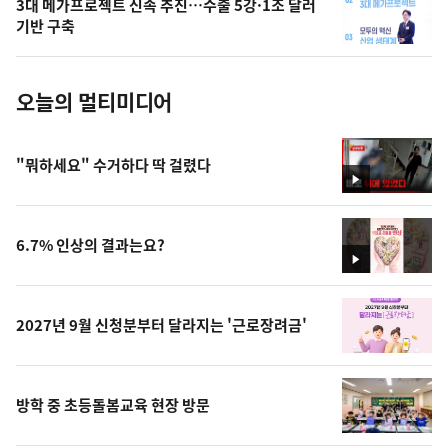
3대 메가프로젝트 신속 추진…수출 5강·1조 달러
사
기반 구축
진
오늘의 멀티미디어
"뭐하세요" 수거하다 딱 걸렸다
영
상
6.7% 인상의 결과는요?
영
상
2027년 9월 신청분부터 달라지는 '근로장려금'
방학 중 초등돌봄교육 현장 방문