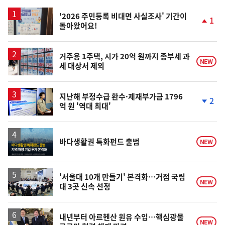
스
'2026 주민등록 비대면 사실조사' 기간이
1
돌아왔어요!
단
계
상
승
거주용 1주택, 시가 20억 원까지 종부세 과
NEW
세 대상서 제외
지난해 부정수급 환수·제재부가금 1796
2
억 원 '역대 최대'
단
계
하
락
바다생활권 특화펀드 출범
NEW
'서울대 10개 만들기' 본격화…거점 국립
NEW
대 3곳 신속 선정
내년부터 아르헨산 원유 수입…핵심광물
NEW