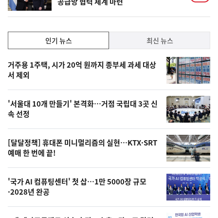
공급망 협력 체계 마련
인
인기 뉴스
최신 뉴스
기,
인
기
최
거주용 1주택, 시가 20억 원까지 종부세 과세 대상
뉴
서 제외
신,
스
오
'서울대 10개 만들기' 본격화…거점 국립대 3곳 신
늘
속 선정
의
영
[달달정책] 휴대폰 미니멀리즘의 실현…KTX·SRT
상
예매 한 번에 끝!
,
오
'국가 AI 컴퓨팅센터' 첫 삽…1만 5000장 규모
·2028년 완공
늘
의