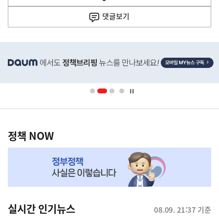
열
음
기
댓글
보기
기
사
히
단
배
너
영
정
역
책
정책 NOW
NOW,
MY
맞
춤
뉴
실시간 인기뉴스
08.09. 21:37 기준