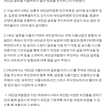
새만금 글로벌 식품허브의 발전 방향을 논의하고자 마련됐다.
□ 이날 세미나에는 김홍국 새만금위원회 민간위원장, 송미령 농식품부 장
관, 김관영 전북특별자치도 도지사와 새만금위원회 민간위원들, 원광대·
군장대 총장을 포함하여, 새만금 글로벌 푸드허브에 관심이 있는 일반 관
계자들까지 150여 명이 참석했다.
□ 1세션 '글로벌 식품의 미래와 새만금'에서는 국제 식품산업의 동향과 네
덜란드 측에서 연구한 새만금과 한국 농업에 대한 발표와 함께 FAO한국협
력연락사무소 탕 셩야오 소장이 '글로벌 식량 위기 대응 및 농식품 시스템
전환'이란 기조연설을 통해 인류가 직면한 식량위기와 설립 80주년을 맞
은 FAO의 노력 등을 소개하며, 새만금개발청이 추진하는 '새만금 글로벌
푸드 네트워크'의 방향성에 대해 힘을 실어 주었다.
□ 2세션에서는 '새만금 식품허브와 글로벌 비즈니스'를 주제로 새만금 글
로벌 푸드허브 추진전략과 향후 계획, 글로벌 식품기업인 로열캐닌과 풀
무원의 사업, 세계적인 식품네트워크인 스위스 푸드앤뉴트리션 밸리의 운
영 방안 등이 다양하게 소개됐다.
ㅇ 새만금개발청은 이번 국제세미나에서 제안된 다양한 의견들을 관계기
관과 함께 발전시켜 하반기 새만금 기본계획 재수립 과정에 반영될 수 있
도록 할 계획이라고 밝혔다.