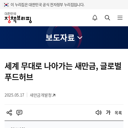
이 누리집은 대한민국 공식 전자정부 누리집입니다.
홈
알림설정 바로가기
검색 바로가기
메뉴 열기
보도자료
콘
텐
세계 무대로 나아가는 새만금, 글로벌
츠
푸드허브
영
역
2025.05.17
새만금개발청
목록