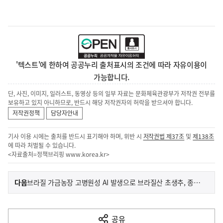
'텍스트'에 한하여 공공누리 출처표시의 조건에 따라 자유이용이
가능합니다.
단, 사진, 이미지, 일러스트, 동영상 등의 일부 자료는 문화체육관광부가 저작권 전부를
보유하고 있지 아니하므로, 반드시 해당 저작권자의 허락을 받으셔야 합니다.
저작권정책
담당자안내
기사 이용 시에는 출처를 반드시 표기해야 하며, 위반 시
저작권법 제37조
및
제138조
에 따라 처벌될 수 있습니다.
<자료출처=정책브리핑
www.korea.kr
>
이
기
다음
브라질 가금농장 고병원성 AI 발생으로 브라질산 초생추, 종란 및 가금육 등 수입금지
사
전
다
공유