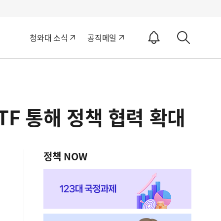
알
청와대 소식
공직메일
림
상
ON
세
검
색
ITF 통해 정책 협력 확대
정책 NOW