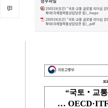
첨부파일
열
기
250519(조간) “국토·교통 글로벌 리더십 강
댓
확대(국제협력통상담당관 등)_.hwpx
글
250519(조간) “국토·교통 글로벌 리더십 강
수
확대(국제협력통상담당관 등)_.pdf
(클
릭
시
댓
글
로
이
동)