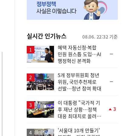
실시간 인기뉴스
08.06. 22:32 기준
혜택 자동신청·복합
순
민원 원스톱 도입…AI
위
행정혁신 본격화
동
일
5개 정부위원회 청년
순
위원, 국민추천제로
위
선발…청년 참여 확대
동
일
이 대통령 "국가적 기
3
후 재난 상황…정책
단
대응 최대치로 올려
계
야"
상
승
'서울대 10개 만들기'