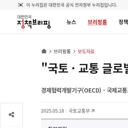
이 누리집은 대한민국 공식 전자정부 누리집입니다.
뉴스
브리핑룸
정
대
한
민
국
정
사
브리핑룸
보도자료
책
홈
브
이
으
"국토 · 교통 글로
콘
리
트
로
핑
텐
이
츠
동
영
경제협력개발기구(OECD) · 국제교통포
경
역
로
2025.05.18
국토교통부
공
유