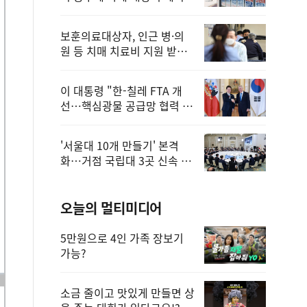
보훈의료대상자, 인근 병·의
원 등 치매 치료비 지원 받을
수 있어
이 대통령 "한-칠레 FTA 개
선…핵심광물 공급망 협력 더
욱 강화"
'서울대 10개 만들기' 본격
화…거점 국립대 3곳 신속 선
정
오늘의 멀티미디어
5만원으로 4인 가족 장보기
가능?
소금 줄이고 맛있게 만들면 상