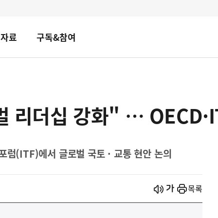
책자료
구독&참여
벌 리더십 강화" … OECD·
럼(ITF)에서 글로벌 국토 · 교통 현안 논의
시작
열기
목록