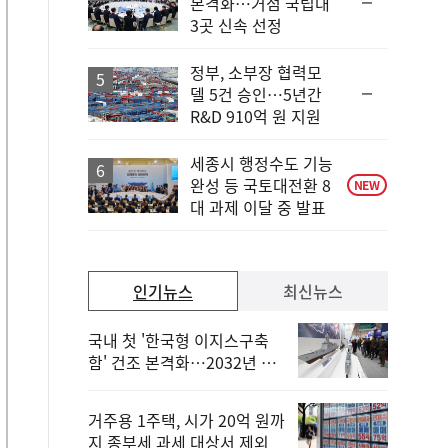
순
본격화…거점 국립대
위
3곳 신속 선정
동
일
정부, 소부장 협력모
순
델 5건 승인…5년간
위
R&D 910억 원 지원
동
일
세종시 행정수도 기능
완성 등 국토대전환 8
NEW
대 과제 이달 중 발표
인기뉴스
최신뉴스
국내 첫 '한국형 이지스구축
함' 건조 본격화…2032년 해
군 인도
거주용 1주택, 시가 20억 원까
지 종부세 과세 대상서 제외