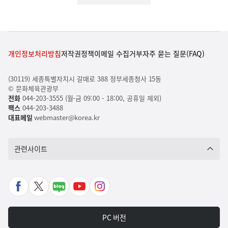
개인정보처리방침
저작권정책
이메일 수집거부
자주 묻는 질문(FAQ)
(30119) 세종특별자치시 갈매로 388 정부세종청사 15동
© 문화체육관광부
전화
044-203-3555 (월-금 09:00 - 18:00, 공휴일 제외)
팩스
044-203-3488
대표메일
webmaster@korea.kr
관련사이트
페
X
네
유
인
이
바
이
튜
스
스
로
버
브
타
PC 버전
북
가
포
바
그