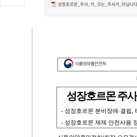
글
성장호르몬_주사_키_크는_주사가_아닙니다.
수
(클
릭
시
댓
글
로
이
동)