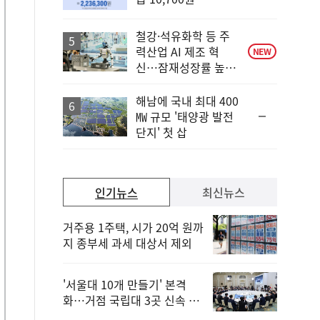
철강·석유화학 등 주
력산업 AI 제조 혁
NEW
신…잠재성장률 높인
다
해남에 국내 최대 400
순
㎿ 규모 '태양광 발전
위
단지' 첫 삽
동
일
인기뉴스
최신뉴스
거주용 1주택, 시가 20억 원까
지 종부세 과세 대상서 제외
'서울대 10개 만들기' 본격
화…거점 국립대 3곳 신속 선
정