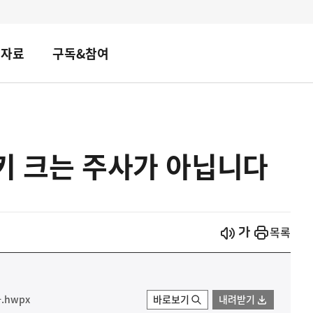
책자료
구독&참여
키 크는 주사가 아닙니다
시작
열기
목록
hwpx
바로보기
내려받기