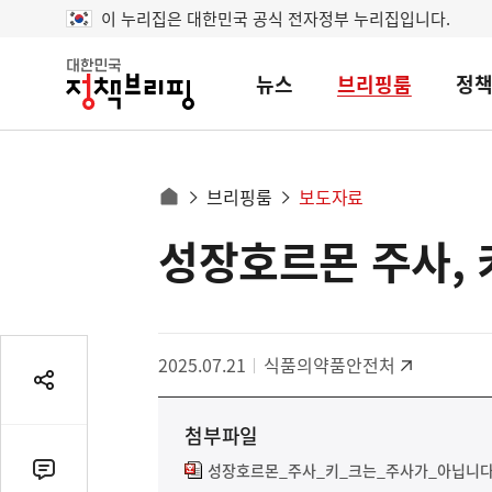
이 누리집은 대한민국 공식 전자정부 누리집입니다.
뉴스
브리핑룸
정
대
한
민
국
정
사
브리핑룸
보도자료
책
홈
브
이
으
성장호르몬 주사, 
콘
리
트
로
핑
텐
이
츠
동
영
경
2025.07.21
식품의약품안전처
역
로
공
유
첨부파일
열
기
성장호르몬_주사_키_크는_주사가_아닙니다.
댓