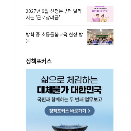
2027년 9월 신청분부터 달라
지는 '근로장려금'
방학 중 초등돌봄교육 현장 방
문
정책포커스