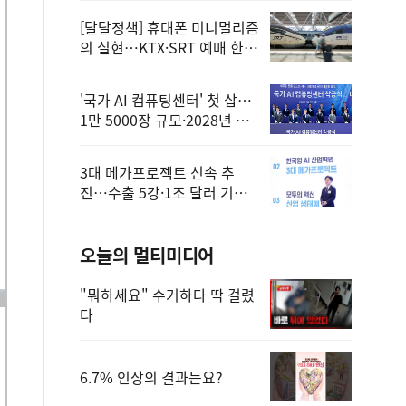
[달달정책] 휴대폰 미니멀리즘
의 실현…KTX·SRT 예매 한
번에 끝!
'국가 AI 컴퓨팅센터' 첫 삽…
1만 5000장 규모·2028년 완
공
3대 메가프로젝트 신속 추
진…수출 5강·1조 달러 기반
구축
오늘의 멀티미디어
"뭐하세요" 수거하다 딱 걸렸
다
6.7% 인상의 결과는요?