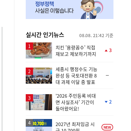
실시간 인기뉴스
08.08. 21:42 기준
치킨 '용량꼼수' 직접
3
재보고 제보하기까지
단
계
상
세종시 행정수도 기능
승
순
완성 등 국토대전환 8
위
대 과제 이달 중 발표
동
일
'2026 주민등록 비대
2
면 사실조사' 기간이
단
돌아왔어요!
계
하
락
2027년 최저임금 시
NEW
급 10,700원