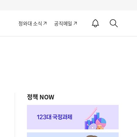
알
청와대 소식
공직메일
림
상
ON
세
검
색
정책 NOW