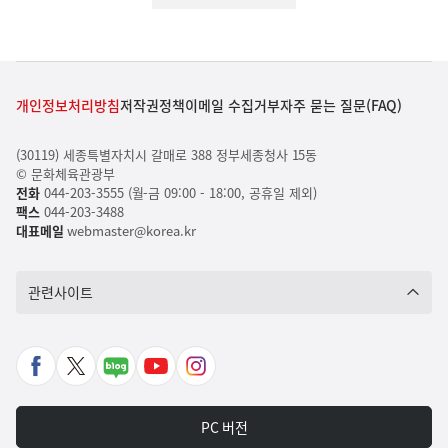
개인정보처리방침
저작권정책
이메일 수집거부
자주 묻는 질문(FAQ)
(30119) 세종특별자치시 갈매로 388 정부세종청사 15동
© 문화체육관광부
전화
044-203-3555 (월-금 09:00 - 18:00, 공휴일 제외)
팩스
044-203-3488
대표메일
webmaster@korea.kr
관련사이트
페
X
네
유
인
이
바
이
튜
스
스
로
버
브
타
PC 버전
북
가
포
바
그