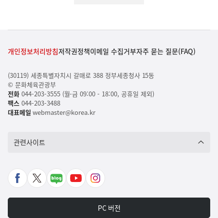
개인정보처리방침
저작권정책
이메일 수집거부
자주 묻는 질문(FAQ)
(30119) 세종특별자치시 갈매로 388 정부세종청사 15동
© 문화체육관광부
전화
044-203-3555 (월-금 09:00 - 18:00, 공휴일 제외)
팩스
044-203-3488
대표메일
webmaster@korea.kr
관련사이트
페
X
네
유
인
이
바
이
튜
스
스
로
버
브
타
PC 버전
북
가
포
바
그