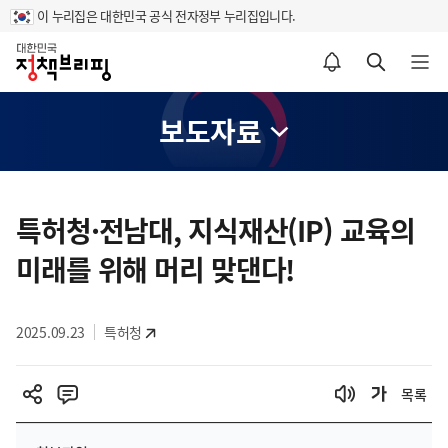
이 누리집은 대한민국 공식 전자정부 누리집입니다.
홈
알림설정 바로가기
검색 바로가기
메뉴 열기
보도자료
콘
텐
특허청·전남대, 지식재산(IP) 교육의
츠
미래를 위해 머리 맞댄다!
영
역
2025.09.23
특허청
목록