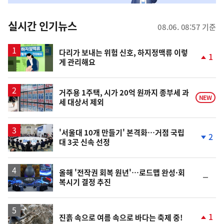
춤
뉴
실시간 인기뉴스
08.06. 08:57 기준
스
다리가 보내는 위험 신호, 하지정맥류 이렇
1
게 관리해요
단
계
상
승
거주용 1주택, 시가 20억 원까지 종부세 과
NEW
세 대상서 제외
'서울대 10개 만들기' 본격화…거점 국립
2
대 3곳 신속 선정
단
계
하
락
올해 '전작권 회복 원년'…로드맵 완성·회
순
복시기 결정 추진
위
동
일
1
진흙 속으로 여름 속으로 바다는 축제 중!