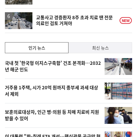
단
계
상
승
교통사고 경증환자 8주 초과 치료 땐 전문
NEW
의료인 검토 거쳐야
인
인기 뉴스
최신 뉴스
기,
인
기
최
국내 첫 '한국형 이지스구축함' 건조 본격화…2032
뉴
년 해군 인도
신,
스
오
거주용 1주택, 시가 20억 원까지 종부세 과세 대상
늘
서 제외
의
영
보훈의료대상자, 인근 병·의원 등 치매 치료비 지원
상
받을 수 있어
,
이 대통령 "한-칠레 FTA 개선…핵심광물 공급망 협