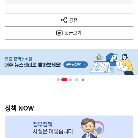
사
전
다
공유
열
음
기
댓글
보기
기
사
히
단
배
너
영
정
역
책
정책 NOW
NOW,
MY
맞