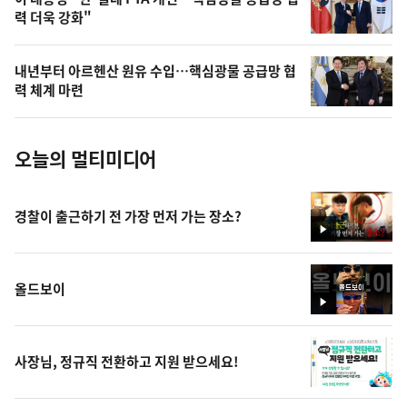
오
력 더욱 강화"
늘
의
내년부터 아르헨산 원유 수입…핵심광물 공급망 협
사
력 체계 마련
진
오늘의 멀티미디어
경찰이 출근하기 전 가장 먼저 가는 장소?
영
상
올드보이
영
상
사장님, 정규직 전환하고 지원 받으세요!