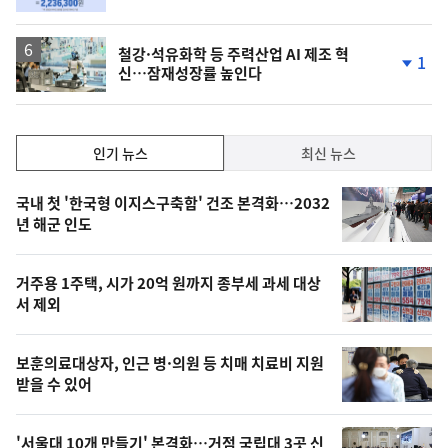
단
계
상
승
철강·석유화학 등 주력산업 AI 제조 혁
1
신…잠재성장률 높인다
단
계
하
락
인
인기 뉴스
최신 뉴스
기,
인
기
최
국내 첫 '한국형 이지스구축함' 건조 본격화…2032
뉴
년 해군 인도
신,
스
오
거주용 1주택, 시가 20억 원까지 종부세 과세 대상
늘
서 제외
의
영
보훈의료대상자, 인근 병·의원 등 치매 치료비 지원
상
받을 수 있어
,
'서울대 10개 만들기' 본격화…거점 국립대 3곳 신