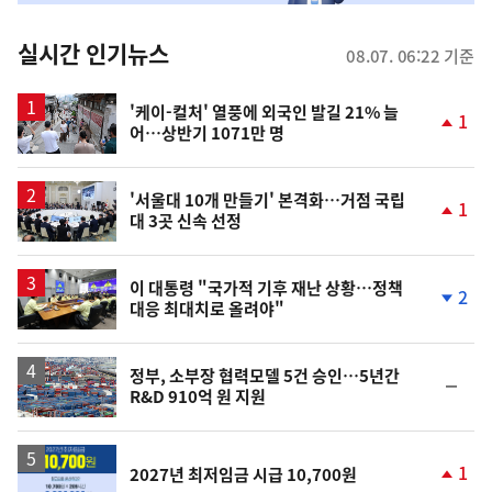
춤
뉴
실시간 인기뉴스
08.07. 06:22 기준
스
'케이-컬처' 열풍에 외국인 발길 21% 늘
1
어…상반기 1071만 명
단
계
상
승
'서울대 10개 만들기' 본격화…거점 국립
1
대 3곳 신속 선정
단
계
상
승
이 대통령 "국가적 기후 재난 상황…정책
2
대응 최대치로 올려야"
단
계
하
락
정부, 소부장 협력모델 5건 승인…5년간
순
R&D 910억 원 지원
위
동
일
1
2027년 최저임금 시급 10,700원