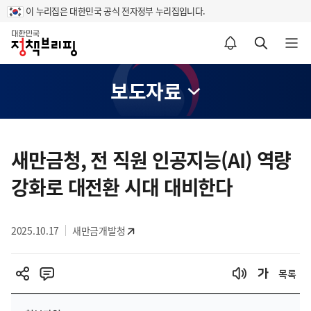
이 누리집은 대한민국 공식 전자정부 누리집입니다.
홈
알림설정 바로가기
검색 바로가기
메뉴 열기
보도자료
콘
텐
새만금청, 전 직원 인공지능(AI) 역량
츠
강화로 대전환 시대 대비한다
영
역
2025.10.17
새만금개발청
목록