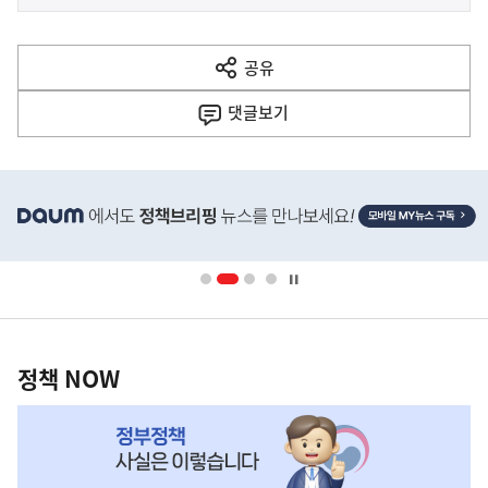
사
전
다
공유
열
음
기
댓글
보기
기
사
히
단
배
너
영
정
역
책
정책 NOW
NOW,
MY
맞