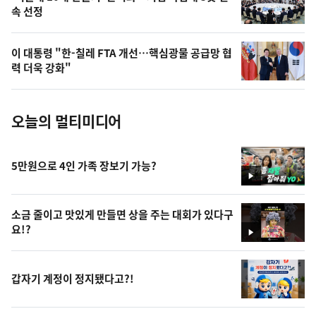
오
속 선정
늘
의
이 대통령 "한-칠레 FTA 개선…핵심광물 공급망 협
사
력 더욱 강화"
진
오늘의 멀티미디어
5만원으로 4인 가족 장보기 가능?
영
상
소금 줄이고 맛있게 만들면 상을 주는 대회가 있다구
요!?
영
상
갑자기 계정이 정지됐다고?!