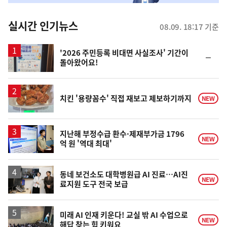
춤
뉴
실시간 인기뉴스
08.09. 18:17 기준
스
'2026 주민등록 비대면 사실조사' 기간이
순
돌아왔어요!
위
동
일
치킨 '용량꼼수' 직접 재보고 제보하기까지
NEW
지난해 부정수급 환수·제재부가금 1796
NEW
억 원 '역대 최대'
동네 보건소도 대학병원급 AI 진료…AI진
NEW
료지원 도구 전국 보급
미래 AI 인재 키운다! 교실 밖 AI 수업으로
NEW
해답 찾는 힘 키워요