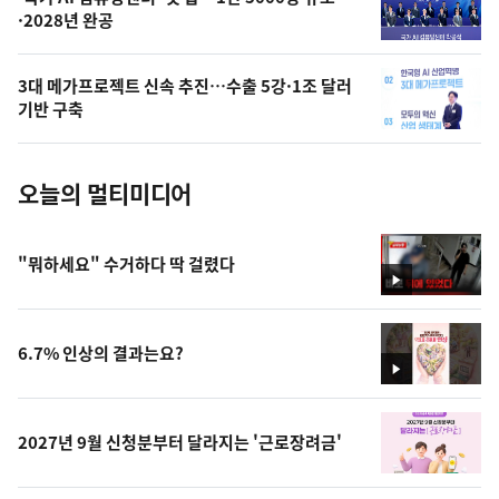
오
·2028년 완공
늘
의
3대 메가프로젝트 신속 추진…수출 5강·1조 달러
사
기반 구축
진
오늘의 멀티미디어
"뭐하세요" 수거하다 딱 걸렸다
영
상
6.7% 인상의 결과는요?
영
상
2027년 9월 신청분부터 달라지는 '근로장려금'