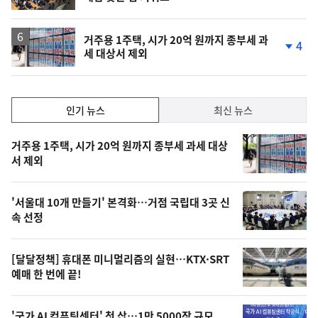
거주용 1주택, 시가 20억 원까지 종부세 과
4
세 대상서 제외
단
계
하
락
인
인기 뉴스
최신 뉴스
기,
인
기
최
거주용 1주택, 시가 20억 원까지 종부세 과세 대상
뉴
서 제외
신,
스
오
'서울대 10개 만들기' 본격화…거점 국립대 3곳 신
늘
속 선정
의
영
[달달정책] 휴대폰 미니멀리즘의 실현…KTX·SRT
상
예매 한 번에 끝!
,
'국가 AI 컴퓨팅센터' 첫 삽…1만 5000장 규모