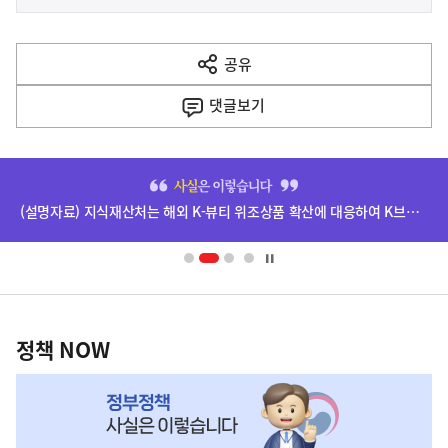
사
전
다
공유
열
음
기
댓글
보기
기
사
히
단
(설명자료) 지식재산처는 해외 K-뷰티 위조상품 확산에 대응하여 K브랜드 정부인증, 유통차단, 국제공조까지 K-브랜드 보호를 강화하고 있습니다.
배
너
영
정
역
책
정책 NOW
NOW,
MY
맞