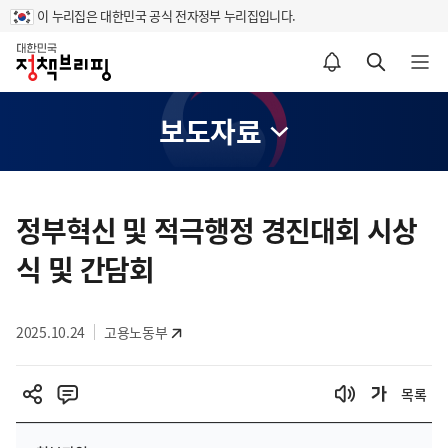
이 누리집은 대한민국 공식 전자정부 누리집입니다.
홈
알림설정 바로가기
검색 바로가기
메뉴 열기
보도자료
콘
텐
정부혁신 및 적극행정 경진대회 시상
츠
식 및 간담회
영
역
2025.10.24
고용노동부
목록