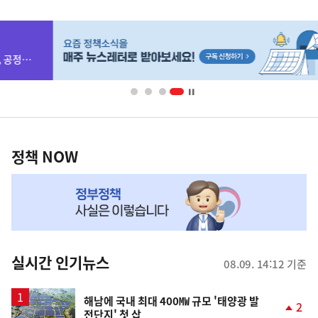
사
히
단
배
너
영
정
역
책
정책 NOW
NOW,
MY
맞
춤
뉴
실시간 인기뉴스
08.09. 14:12 기준
스
해남에 국내 최대 400㎿ 규모 '태양광 발
2
전단지' 첫 삽