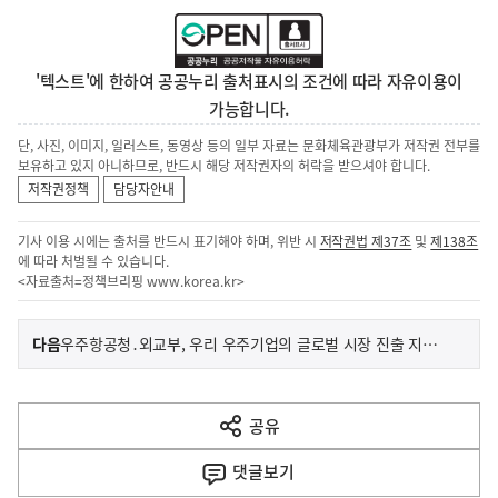
'텍스트'에 한하여 공공누리 출처표시의 조건에 따라 자유이용이
가능합니다.
단, 사진, 이미지, 일러스트, 동영상 등의 일부 자료는 문화체육관광부가 저작권 전부를
보유하고 있지 아니하므로, 반드시 해당 저작권자의 허락을 받으셔야 합니다.
저작권정책
담당자안내
기사 이용 시에는 출처를 반드시 표기해야 하며, 위반 시
저작권법 제37조
및
제138조
에 따라 처벌될 수 있습니다.
<자료출처=정책브리핑
www.korea.kr
>
이
기
다음
우주항공청․외교부, 우리 우주기업의 글로벌 시장 진출 지원 선봉에 나선다
사
전
다
공유
열
음
기
댓글
보기
기