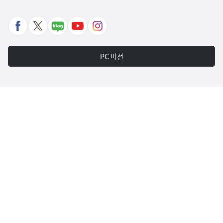
페
X
네
유
인
이
바
이
튜
스
스
로
버
브
타
PC 버전
북
가
포
바
그
바
기
스
로
램
로
트
가
바
가
바
기
로
기
로
가
가
기
기