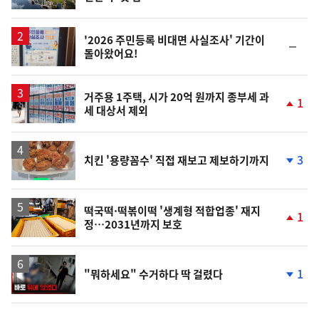
단
계
상
승
'2026 주민등록 비대면 사실조사' 기간이
순
돌아왔어요!
위
동
일
거주용 1주택, 시가 20억 원까지 종부세 과
1
세 대상서 제외
단
계
상
승
3
치킨 '용량꼼수' 직접 재보고 제보하기까지
단
계
하
락
떡국떡·떡볶이떡 '생계형 적합업종' 재지
1
정…2031년까지 보호
단
계
상
승
영
1
"뭐하세요" 수거하다 딱 걸렸다
상
단
계
하