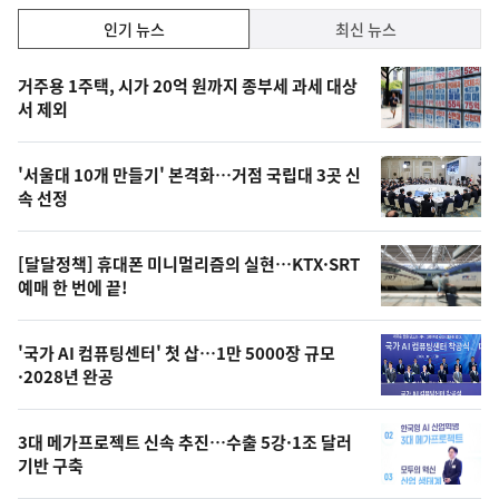
락
인
인기 뉴스
최신 뉴스
기,
인
기
최
거주용 1주택, 시가 20억 원까지 종부세 과세 대상
뉴
서 제외
신,
스
오
'서울대 10개 만들기' 본격화…거점 국립대 3곳 신
늘
속 선정
의
영
[달달정책] 휴대폰 미니멀리즘의 실현…KTX·SRT
상
예매 한 번에 끝!
,
오
'국가 AI 컴퓨팅센터' 첫 삽…1만 5000장 규모
·2028년 완공
늘
의
3대 메가프로젝트 신속 추진…수출 5강·1조 달러
사
기반 구축
진