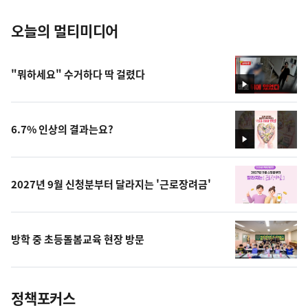
오늘의 멀티미디어
"뭐하세요" 수거하다 딱 걸렸다
영
상
6.7% 인상의 결과는요?
영
상
2027년 9월 신청분부터 달라지는 '근로장려금'
방학 중 초등돌봄교육 현장 방문
정책포커스