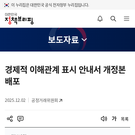
이 누리집은 대한민국 공식 전자정부 누리집입니다.
홈
알림설정 바로가기
검색 바로가기
메뉴 열기
보도자료
콘
텐
경제적 이해관계 표시 안내서 개정본
츠
배포
영
역
2025.12.02
공정거래위원회
목록