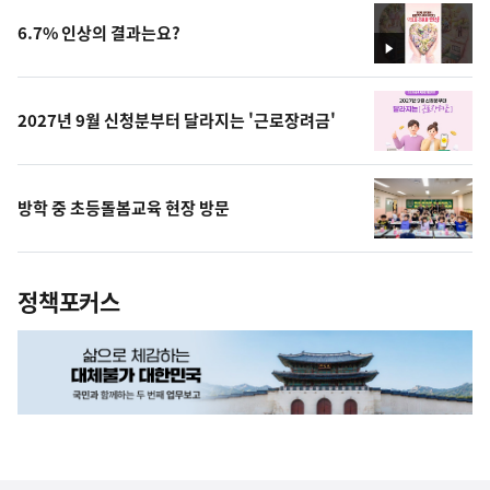
6.7% 인상의 결과는요?
영
상
2027년 9월 신청분부터 달라지는 '근로장려금'
방학 중 초등돌봄교육 현장 방문
정책포커스