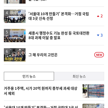
위
동
일
'서울대 10개 만들기' 본격화…거점 국립
2
대 3곳 신속 선정
단
계
상
승
세종시 행정수도 기능 완성 등 국토대전환
3
8대 과제 이달 중 발표
단
계
하
락
영
그 해 우리의 고민은
NEW
상
인
인기 뉴스
최신 뉴스
기,
인
기
최
거주용 1주택, 시가 20억 원까지 종부세 과세 대상
뉴
서 제외
신,
스
오
'서울대 10개 만들기' 본격화…거점 국립대 3곳 신