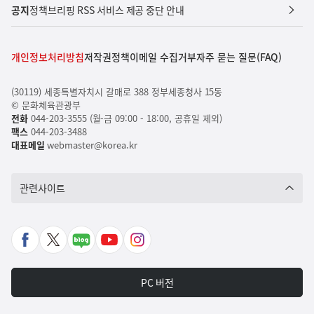
공지
정책브리핑 RSS 서비스 제공 중단 안내
개인정보처리방침
저작권정책
이메일 수집거부
자주 묻는 질문(FAQ)
(30119) 세종특별자치시 갈매로 388 정부세종청사 15동
© 문화체육관광부
전화
044-203-3555 (월-금 09:00 - 18:00, 공휴일 제외)
팩스
044-203-3488
대표메일
webmaster@korea.kr
관련사이트
페
X
네
유
인
이
바
이
튜
스
스
로
버
브
타
PC 버전
북
가
포
바
그
바
기
스
로
램