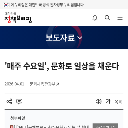
이 누리집은 대한민국 공식 전자정부 누리집입니다.
홈
알림설정 바로가기
검색 바로가기
메뉴 열기
보도자료
콘
텐
'매주 수요일', 문화로 일상을 채운다
츠
영
2026.04.01
문화체육관광부
역
목록
첨부파일
[0401]문체부보도자료-문화가 있는 날 확대
바로보기