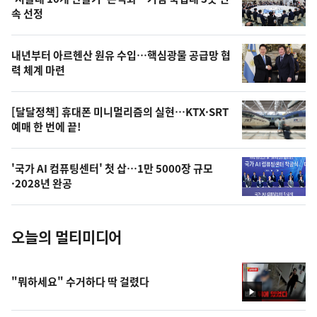
늘
속 선정
의
영
내년부터 아르헨산 원유 수입…핵심광물 공급망 협
상
력 체계 마련
,
오
[달달정책] 휴대폰 미니멀리즘의 실현…KTX·SRT
예매 한 번에 끝!
늘
의
'국가 AI 컴퓨팅센터' 첫 삽…1만 5000장 규모
사
·2028년 완공
진
오늘의 멀티미디어
"뭐하세요" 수거하다 딱 걸렸다
영
상