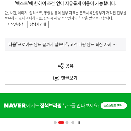
'텍스트'에 한하여 조건 없이 자유롭게 이용이 가능합니다.
단, 사진, 이미지, 일러스트, 동영상 등의 일부 자료는 문화체육관광부가 저작권 전부를
보유하고 있지 아니하므로, 반드시 해당 저작권자의 허락을 받으셔야 합니다.
저작권정책
담당자안내
이
기
다음
"프로야구 암표 끝까지 잡는다", 고액·다량 암표 의심 사례 186개의 게시글 경찰 수사 의뢰
사
전
다
공유
열
음
기
댓글
보기
기
사
히
단
배
너