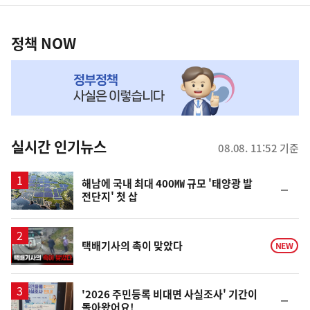
영
정
역
책
정책 NOW
NOW,
MY
맞
춤
뉴
실시간 인기뉴스
08.08. 11:52 기준
스
해남에 국내 최대 400㎿ 규모 '태양광 발
순
전단지' 첫 삽
위
동
일
영
택배기사의 촉이 맞았다
NEW
상
'2026 주민등록 비대면 사실조사' 기간이
순
돌아왔어요!