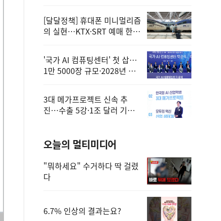
정
[달달정책] 휴대폰 미니멀리즘
의 실현…KTX·SRT 예매 한
번에 끝!
'국가 AI 컴퓨팅센터' 첫 삽…
1만 5000장 규모·2028년 완
공
3대 메가프로젝트 신속 추
진…수출 5강·1조 달러 기반
구축
오늘의 멀티미디어
"뭐하세요" 수거하다 딱 걸렸
다
6.7% 인상의 결과는요?