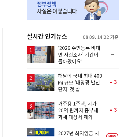
실시간 인기뉴스
08.09. 14:22 기준
'2026 주민등록 비대
순
면 사실조사' 기간이
위
돌아왔어요!
동
일
해남에 국내 최대 400
3
㎿ 규모 '태양광 발전
단
단지' 첫 삽
계
상
승
거주용 1주택, 시가
3
20억 원까지 종부세
단
과세 대상서 제외
계
상
승
2027년 최저임금 시
NEW