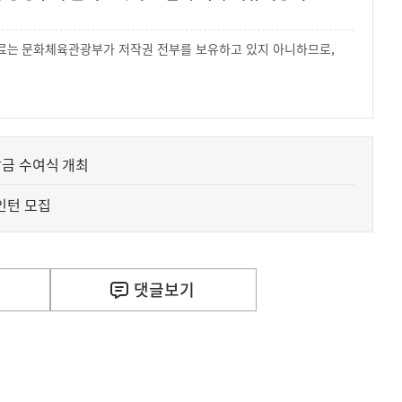
 자료는 문화체육관광부가 저작권 전부를 보유하고 있지 아니하므로,
.
금 수여식 개최
·인턴 모집
사
세 개편은 거주 중심 주택시장 정착, 공정과세 및 과세
실
은
이
댓글
보기
렇
습
니
다