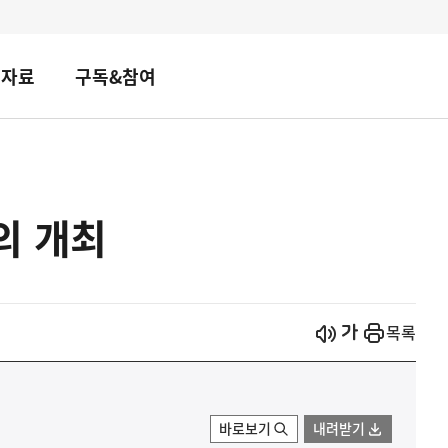
책자료
구독&참여
의 개최
시작
열기
목록
바로보기
내려받기