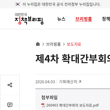
이 누리집은 대한민국 공식 전자정부 누리집입니다.
뉴스
브리핑룸
정
대
한
민
국
정
사
브리핑룸
보도자료
책
홈
브
이
으
제4차 확대간부회
콘
리
트
로
핑
텐
이
츠
동
영
경
2026.04.03
기획예산처
역
로
공
유
첨부파일
열
기
260403 확대간부회의 보도자료.pdf
댓