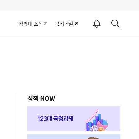
알
청와대 소식
공직메일
림
상
ON
세
검
색
정책 NOW