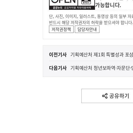
가능합니다.
단, 사진, 이미지, 일러스트, 동영상 등의 일부
반드시 해당 저작권자의 허락을 받으셔야 합니다
저작권정책
담당자안내
이
이전기사
기획예산처 제1회 특별성과 포상
전
다음기사
기획예산처 청년보좌역·자문단
다
음
(보도설명) 금번 종합부동산
재정경제부
기
사
공유하기
열
기
영
역