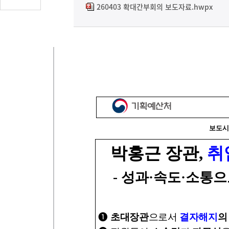
글
260403 확대간부회의 보도자료.hwpx
수
(클
릭
시
댓
글
로
이
동)