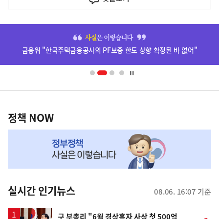
기
사
히
단
금융위 "한국주택금융공사의 PF보증 한도 상향 확정된 바 없어"
배
너
영
정
역
책
정책 NOW
NOW,
MY
맞
춤
뉴
실시간 인기뉴스
08.06. 16:07 기준
스
구 부총리 "6월 경상흑자 사상 첫 500억