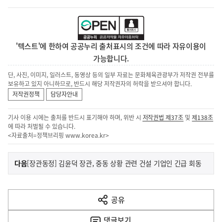
'텍스트'에 한하여 공공누리 출처표시의 조건에 따라 자유이용이
가능합니다.
단, 사진, 이미지, 일러스트, 동영상 등의 일부 자료는 문화체육관광부가 저작권 전부를
보유하고 있지 아니하므로, 반드시 해당 저작권자의 허락을 받으셔야 합니다.
저작권정책
담당자안내
기사 이용 시에는 출처를 반드시 표기해야 하며, 위반 시
저작권법 제37조
및
제138조
에 따라 처벌될 수 있습니다.
<자료출처=정책브리핑
www.korea.kr
>
이
기
다음
[장관동정] 김윤덕 장관, 중동 상황 관련 건설 기업인 긴급 회동
사
전
다
공유
열
음
기
댓글
보기