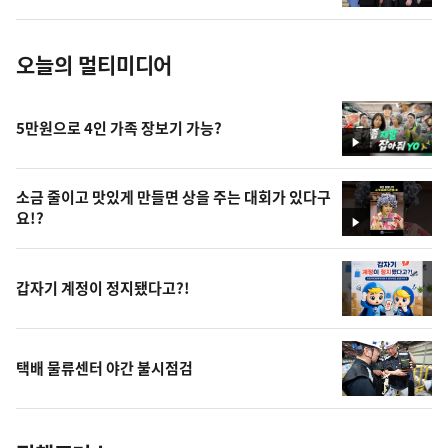
진
오늘의 멀티미디어
5만원으로 4인 가족 장보기 가능?
영
상
소금 줄이고 맛있게 만들면 상을 주는 대회가 있다구
요!?
영
상
갑자기 계정이 정지됐다고?!
택배 물류센터 야간 불시점검