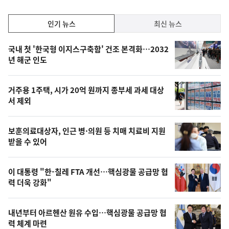
하
락
인
인기 뉴스
최신 뉴스
기,
인
기
최
국내 첫 '한국형 이지스구축함' 건조 본격화…2032
뉴
년 해군 인도
신,
스
오
거주용 1주택, 시가 20억 원까지 종부세 과세 대상
늘
서 제외
의
영
보훈의료대상자, 인근 병·의원 등 치매 치료비 지원
상
받을 수 있어
,
오
이 대통령 "한-칠레 FTA 개선…핵심광물 공급망 협
력 더욱 강화"
늘
의
내년부터 아르헨산 원유 수입…핵심광물 공급망 협
사
력 체계 마련