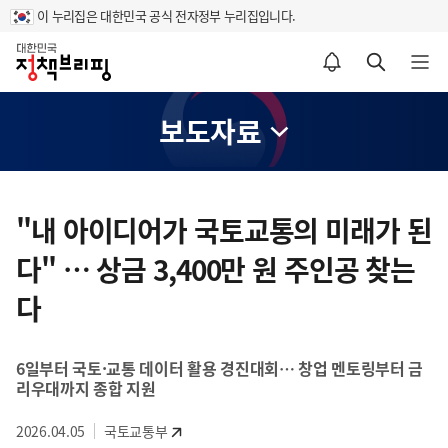
이 누리집은 대한민국 공식 전자정부 누리집입니다.
홈
알림설정 바로가기
검색 바로가기
메뉴 열기
보도자료
콘
텐
"내 아이디어가 국토교통의 미래가 된
츠
다" … 상금 3,400만 원 주인공 찾는
영
역
다
6일부터 국토·교통 데이터 활용 경진대회… 창업 멘토링부터 금
리우대까지 종합 지원
2026.04.05
국토교통부