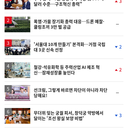
3
달러 수준…구조혁신 총력"
단
계
상
승
폭염·가뭄 장기화 총력 대응…드론 예찰·
순
쿨링조끼 3만 벌 공급
위
동
일
'서울대 10개 만들기' 본격화…거점 국립
2
대 3곳 신속 선정
단
계
하
락
철강·석유화학 등 주력산업 AI 제조 혁
2
신…잠재성장률 높인다
단
계
상
승
영
선크림, 그렇게 바르면 차단이 아니라 차단
순
당해요!
상
위
동
일
무더위 잊는 궁궐 피서, 창덕궁 약방에서
3
달이는 '조선 왕실 보양 비법'
단
계