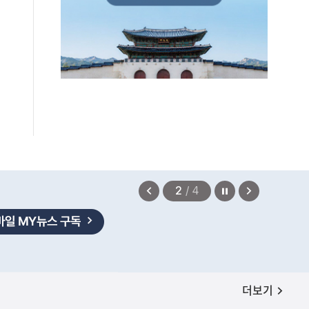
확정되지 않았습니다.
2026.08.07
정지
이
다
2
/
4
전
음
보
보
기
기
공지사항
더보기