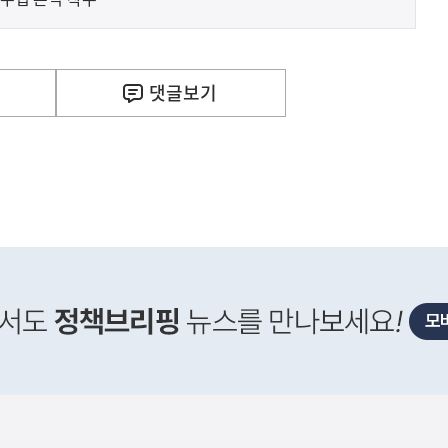
사
D 성과 기술 해외 특허 지원에 관한 구체적인 내용은 
실
은
이
댓글
보기
렇
습
니
다