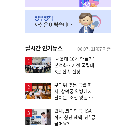
실시간 인기뉴스
08.07. 11:07 기준
'서울대 10개 만들기'
순
본격화…거점 국립대
위
3곳 신속 선정
동
일
무더위 잊는 궁궐 피
순
서, 창덕궁 약방에서
위
달이는 '조선 왕실 보
동
양 비법'
일
월세, 퇴직연금, ISA
순
까지 청년 혜택 '안' 궁
위
금해요?
동