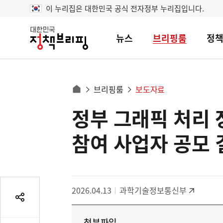
이 누리집은 대한민국 공식 전자정부 누리집입니다.
뉴스
브리핑룸
정
대
한
민
국
정
사
브리핑룸
보도자료
책
홈
브
이
으
정부 그래픽 처리 장
콘
리
트
로
핑
텐
이
참여 사업자 공모 
츠
동
영
경
역
로
2026.04.13
과학기술정보통신부
공
유
첨부파일