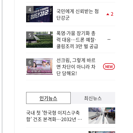
일
국민에게 신뢰받는 첨
2
단강군
단
계
상
폭염·가뭄 장기화 총
승
순
력 대응…드론 예찰·
위
쿨링조끼 3만 벌 공급
동
일
선크림, 그렇게 바르
면 차단이 아니라 차
NEW
단 당해요!
인기뉴스
최신뉴스
국내 첫 '한국형 이지스구축
함' 건조 본격화…2032년 해
군 인도