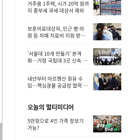
거주용 1주택, 시가 20억 원까
지 종부세 과세 대상서 제외
보훈의료대상자, 인근 병·의
원 등 치매 치료비 지원 받을
수 있어
'서울대 10개 만들기' 본격
화…거점 국립대 3곳 신속 선
정
내년부터 아르헨산 원유 수
입…핵심광물 공급망 협력 체
계 마련
오늘의 멀티미디어
5만원으로 4인 가족 장보기
가능?