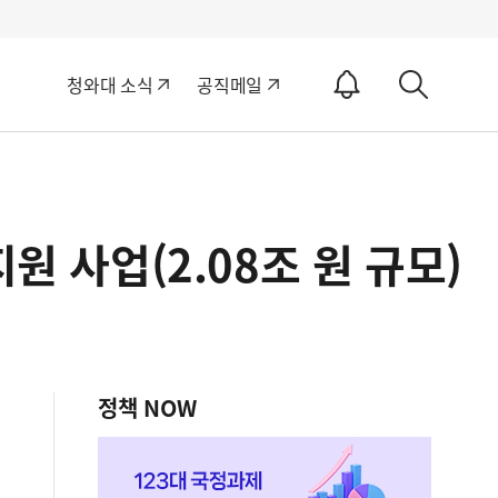
알
청와대 소식
공직메일
림
상
ON
세
검
색
원 사업(2.08조 원 규모)
정책 NOW