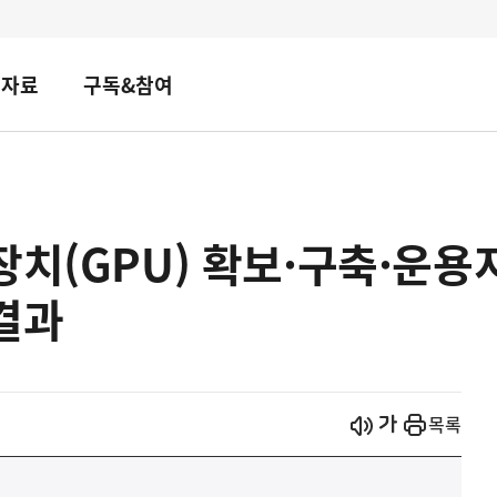
책자료
구독&참여
치(GPU) 확보·구축·운용지
결과
시작
열기
목록