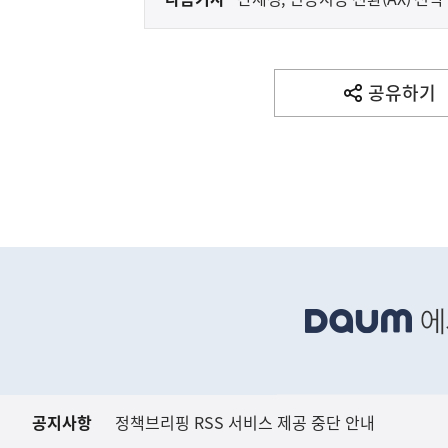
다
음
(설명자료) 국가R&
지식재산처
기
사
공유하기
열
기
영
역
하
단
배
너
영
역
공지사항
정책브리핑 RSS 서비스 제공 중단 안내