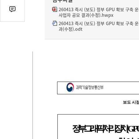
열
기
260413 즉시 (보도) 정부 GPU 확보 구축 
댓
사업자 공모 결과(수정).hwpx
글
260413 즉시 (보도) 정부 GPU 확보 구축
수
과(수정).odt
(클
릭
시
댓
글
로
이
동)