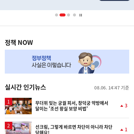
배
너
영
정
역
책
정책 NOW
NOW,
MY
맞
춤
뉴
실시간 인기뉴스
08.06. 14:47 기준
스
무더위 잊는 궁궐 피서, 창덕궁 약방에서
3
달이는 '조선 왕실 보양 비법'
단
계
상
승
영
선크림, 그렇게 바르면 차단이 아니라 차단
1
당해요!
상