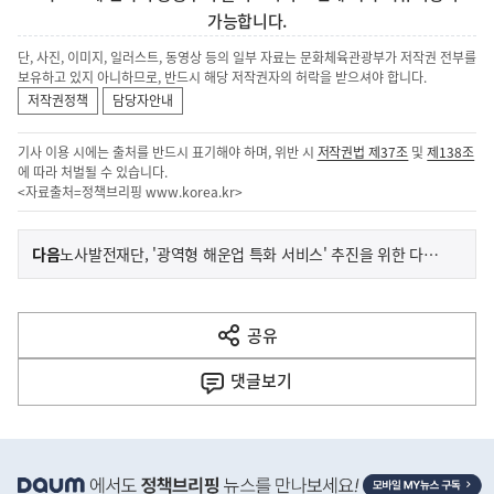
가능합니다.
단, 사진, 이미지, 일러스트, 동영상 등의 일부 자료는 문화체육관광부가 저작권 전부를
보유하고 있지 아니하므로, 반드시 해당 저작권자의 허락을 받으셔야 합니다.
저작권정책
담당자안내
기사 이용 시에는 출처를 반드시 표기해야 하며, 위반 시
저작권법 제37조
및
제138조
에 따라 처벌될 수 있습니다.
<자료출처=정책브리핑
www.korea.kr
>
이
기
다음
노사발전재단, '광역형 해운업 특화 서비스' 추진을 위한 다자간 업무협약 체결
사
전
다
공유
열
음
기
댓글
보기
기
사
히
단