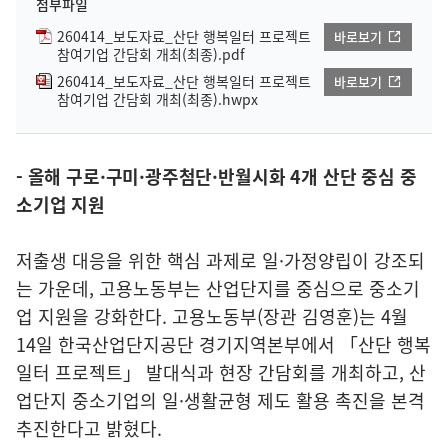
첨부파일
260414_보도자료_산단 행복일터 프로젝트
바로보기
참여기업 간담회 개최(최종).pdf
260414_보도자료_산단 행복일터 프로젝트
바로보기
참여기업 간담회 개최(최종).hwpx
- 올해 구로·구미·광주첨단·반월시화 4개 산단 중심 중
소기업 지원
저출생 대응을 위한 핵심 과제로 일·가정양립이 강조되
는 가운데, 고용노동부는 산업단지를 중심으로 중소기
업 지원을 강화한다. 고용노동부(장관 김영훈)는 4월
14일 한국산업단지공단 경기지역본부에서 「산단 행복
일터 프로젝트」 발대식과 현장 간담회를 개최하고, 산
업단지 중소기업의 일·생활균형 제도 활용 촉진을 본격
추진한다고 밝혔다.