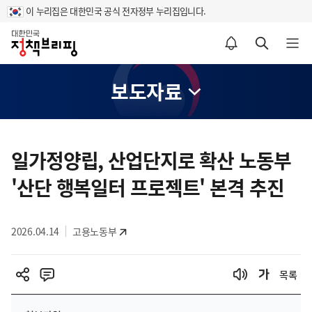
이 누리집은 대한민국 공식 전자정부 누리집입니다.
홈
알림설정 바로가기
검색 바로가기
메뉴 열기
보도자료
콘
텐
일가정양립, 산업단지로 확산 노동부
츠
'산단 행복일터 프로젝트' 본격 추진
영
역
2026.04.14
고용노동부
목록