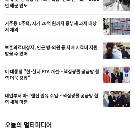
최
뉴
년 해군 인도
신,
스
오
거주용 1주택, 시가 20억 원까지 종부세 과세 대상
늘
서 제외
의
영
보훈의료대상자, 인근 병·의원 등 치매 치료비 지원
상
받을 수 있어
,
오
이 대통령 "한-칠레 FTA 개선…핵심광물 공급망 협
력 더욱 강화"
늘
의
내년부터 아르헨산 원유 수입…핵심광물 공급망 협
사
력 체계 마련
진
오늘의 멀티미디어