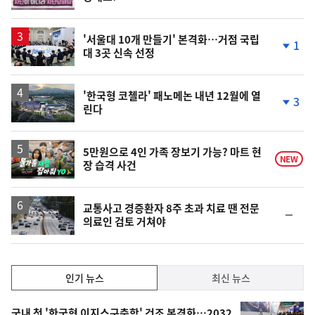
단
계
상
승
'서울대 10개 만들기' 본격화…거점 국립
1
대 3곳 신속 선정
단
계
하
락
'한국형 코첼라' 패노메논 내년 12월에 열
3
린다
단
계
하
락
영
5만원으로 4인 가족 장보기 가능? 마트 현
NEW
장 습격 사건
상
교통사고 경증환자 8주 초과 치료 땐 전문
순
의료인 검토 거쳐야
위
동
일
인
인기 뉴스
최신 뉴스
기,
인
기
국내 첫 '한국형 이지스구축함' 건조 본격화…2032