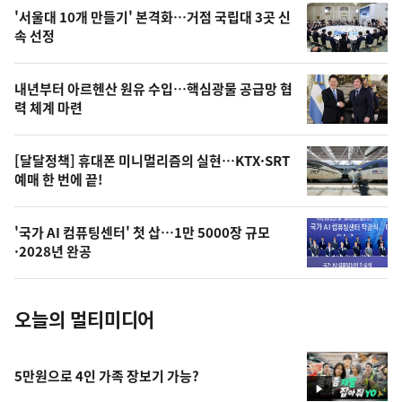
오
'서울대 10개 만들기' 본격화…거점 국립대 3곳 신
늘
속 선정
의
영
내년부터 아르헨산 원유 수입…핵심광물 공급망 협
상
력 체계 마련
,
오
[달달정책] 휴대폰 미니멀리즘의 실현…KTX·SRT
예매 한 번에 끝!
늘
의
'국가 AI 컴퓨팅센터' 첫 삽…1만 5000장 규모
사
·2028년 완공
진
오늘의 멀티미디어
5만원으로 4인 가족 장보기 가능?
영