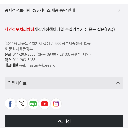
공지
정책브리핑 RSS 서비스 제공 중단 안내
개인정보처리방침
저작권정책
이메일 수집거부
자주 묻는 질문(FAQ)
(30119) 세종특별자치시 갈매로 388 정부세종청사 15동
© 문화체육관광부
전화
044-203-3555 (월-금 09:00 - 18:00, 공휴일 제외)
팩스
044-203-3488
대표메일
webmaster@korea.kr
관련사이트
페
X
네
유
인
이
바
이
튜
스
스
로
버
브
타
PC 버전
북
가
포
바
그