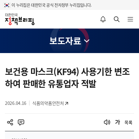
이 누리집은 대한민국 공식 전자정부 누리집입니다.
홈
알림설정 바로가기
검색 바로가기
메뉴 열기
보도자료
콘
텐
보건용 마스크(KF94) 사용기한 변조
츠
하여 판매한 유통업자 적발
영
역
2026.04.16
식품의약품안전처
목록