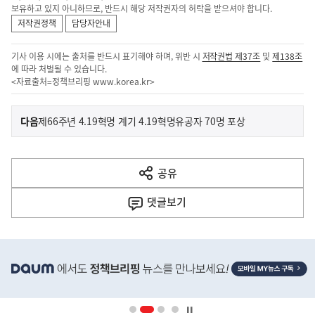
보유하고 있지 아니하므로, 반드시 해당 저작권자의 허락을 받으셔야 합니다.
저작권정책
담당자안내
기사 이용 시에는 출처를 반드시 표기해야 하며, 위반 시
저작권법 제37조
및
제138조
에 따라 처벌될 수 있습니다.
<자료출처=정책브리핑
www.korea.kr
>
이
기
다음
제66주년 4.19혁명 계기 4.19혁명유공자 70명 포상
사
전
다
공유
열
음
기
댓글
보기
기
사
히
단
배
너