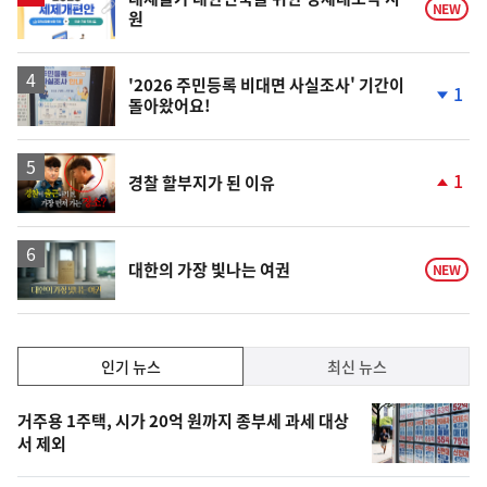
NEW
원
'2026 주민등록 비대면 사실조사' 기간이
1
돌아왔어요!
단
계
하
락
영
1
경찰 할부지가 된 이유
상
단
계
상
승
영
대한의 가장 빛나는 여권
NEW
상
인
인기 뉴스
최신 뉴스
기,
인
기
최
거주용 1주택, 시가 20억 원까지 종부세 과세 대상
뉴
서 제외
신,
스