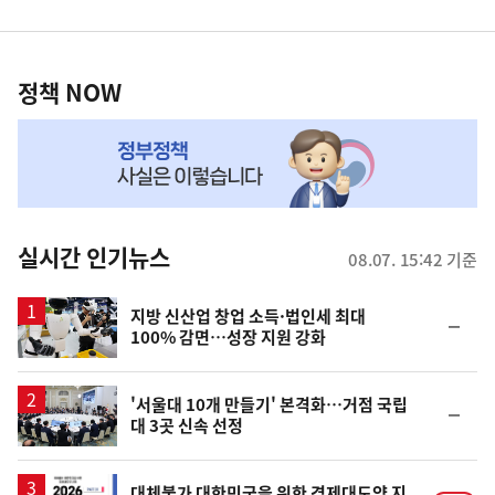
영
정
역
책
정책 NOW
NOW,
MY
맞
춤
뉴
실시간 인기뉴스
08.07. 15:42 기준
스
지방 신산업 창업 소득·법인세 최대
순
100% 감면…성장 지원 강화
위
동
일
'서울대 10개 만들기' 본격화…거점 국립
순
대 3곳 신속 선정
위
동
일
대체불가 대한민국을 위한 경제대도약 지