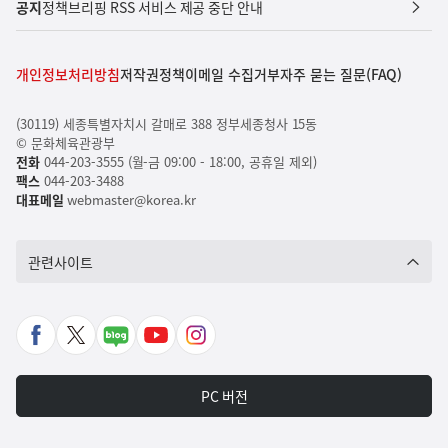
공지
정책브리핑 RSS 서비스 제공 중단 안내
개인정보처리방침
저작권정책
이메일 수집거부
자주 묻는 질문(FAQ)
(30119) 세종특별자치시 갈매로 388 정부세종청사 15동
© 문화체육관광부
전화
044-203-3555 (월-금 09:00 - 18:00, 공휴일 제외)
팩스
044-203-3488
대표메일
webmaster@korea.kr
관련사이트
페
X
네
유
인
이
바
이
튜
스
스
로
버
브
타
PC 버전
북
가
포
바
그
바
기
스
로
램