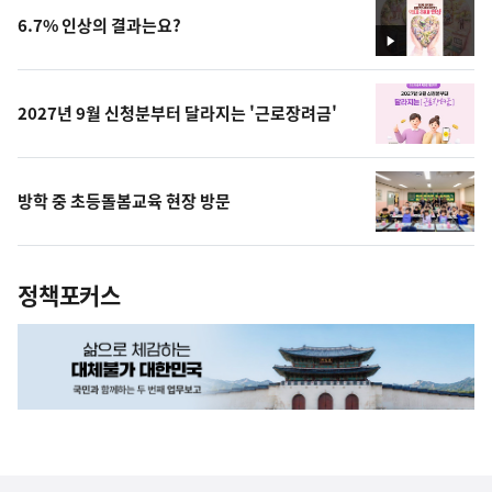
6.7% 인상의 결과는요?
영
상
2027년 9월 신청분부터 달라지는 '근로장려금'
방학 중 초등돌봄교육 현장 방문
정책포커스