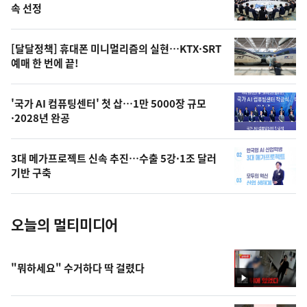
늘
속 선정
의
영
[달달정책] 휴대폰 미니멀리즘의 실현…KTX·SRT
상
예매 한 번에 끝!
,
오
'국가 AI 컴퓨팅센터' 첫 삽…1만 5000장 규모
·2028년 완공
늘
의
3대 메가프로젝트 신속 추진…수출 5강·1조 달러
사
기반 구축
진
오늘의 멀티미디어
"뭐하세요" 수거하다 딱 걸렸다
영
상