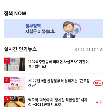
정
역
책
정책 NOW
NOW,
MY
맞
춤
뉴
실시간 인기뉴스
08.09. 21:17 기준
스
'2026 주민등록 비대면 사실조사' 기간이
순
돌아왔어요!
위
동
일
2027년 9월 신청분부터 달라지는 '근로장
NEW
려금'
떡국떡·떡볶이떡 '생계형 적합업종' 재지
2
정…2031년까지 보호
단