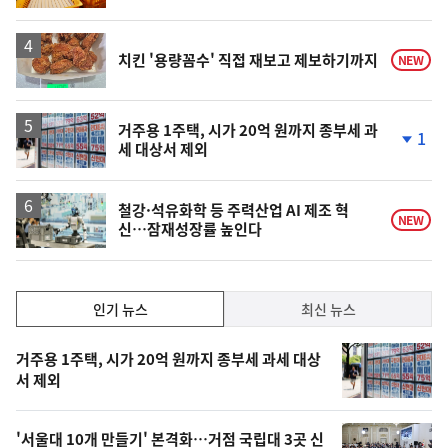
계
상
승
치킨 '용량꼼수' 직접 재보고 제보하기까지
NEW
거주용 1주택, 시가 20억 원까지 종부세 과
1
세 대상서 제외
단
계
하
락
철강·석유화학 등 주력산업 AI 제조 혁
NEW
신…잠재성장률 높인다
인
인기 뉴스
최신 뉴스
기,
인
기
최
거주용 1주택, 시가 20억 원까지 종부세 과세 대상
뉴
서 제외
신,
스
오
'서울대 10개 만들기' 본격화…거점 국립대 3곳 신