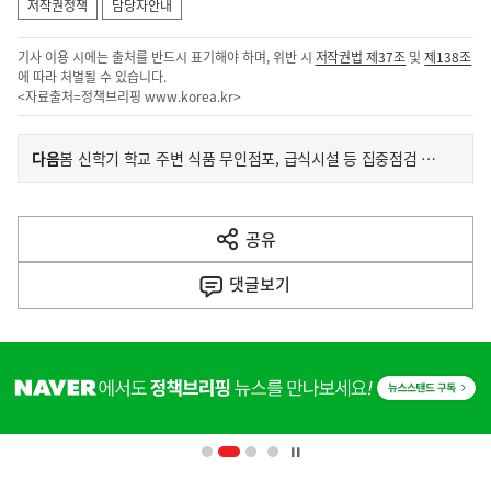
저작권정책
담당자안내
기사 이용 시에는 출처를 반드시 표기해야 하며, 위반 시
저작권법 제37조
및
제138조
에 따라 처벌될 수 있습니다.
<자료출처=정책브리핑
www.korea.kr
>
이
기
다음
봄 신학기 학교 주변 식품 무인점포, 급식시설 등 집중점검 결과…26곳 적발
사
전
다
공유
열
음
기
댓글
보기
기
사
히
단
배
너
영