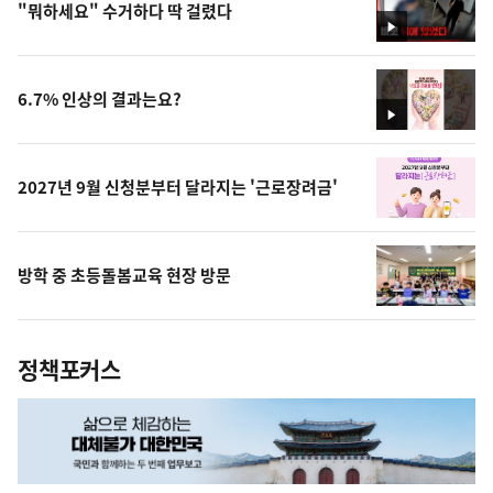
"뭐하세요" 수거하다 딱 걸렸다
영
상
6.7% 인상의 결과는요?
영
상
2027년 9월 신청분부터 달라지는 '근로장려금'
방학 중 초등돌봄교육 현장 방문
정책포커스