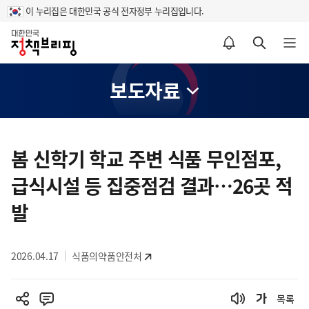
이 누리집은 대한민국 공식 전자정부 누리집입니다.
홈
알림설정 바로가기
검색 바로가기
메뉴 열기
보도자료
콘
텐
봄 신학기 학교 주변 식품 무인점포,
츠
급식시설 등 집중점검 결과…26곳 적
영
역
발
2026.04.17
식품의약품안전처
목록