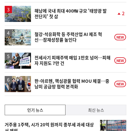
계
하
락
해남에 국내 최대 400㎿ 규모 '태양광 발
2
전단지' 첫 삽
단
계
상
승
철강·석유화학 등 주력산업 AI 제조 혁
NEW
신…잠재성장률 높인다
전세사기 피해주택 매입 1만호 넘어…피해
NEW
자 지원도 7만 건
한-아르헨, 핵심광물 협력 MOU 체결…중
NEW
남미 공급망 협력 본격화
인
인기 뉴스
최신 뉴스
기,
인
기
최
거주용 1주택, 시가 20억 원까지 종부세 과세 대상
서 제외