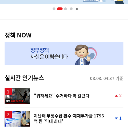
배
너
영
정
역
책
정책 NOW
NOW,
MY
맞
춤
뉴
실시간 인기뉴스
08.08. 04:37 기준
스
영
2
"뭐하세요" 수거하다 딱 걸렸다
상
단
계
상
승
지난해 부정수급 환수·제재부가금 1796
1
억 원 '역대 최대'
단