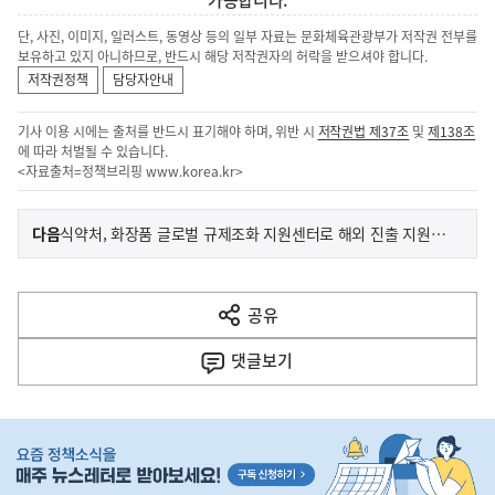
가능합니다.
단, 사진, 이미지, 일러스트, 동영상 등의 일부 자료는 문화체육관광부가 저작권 전부를
보유하고 있지 아니하므로, 반드시 해당 저작권자의 허락을 받으셔야 합니다.
저작권정책
담당자안내
기사 이용 시에는 출처를 반드시 표기해야 하며, 위반 시
저작권법 제37조
및
제138조
에 따라 처벌될 수 있습니다.
<자료출처=정책브리핑
www.korea.kr
>
이
기
다음
식약처, 화장품 글로벌 규제조화 지원센터로 해외 진출 지원 확대
사
전
다
공유
열
음
기
댓글
보기
기
사
히
단