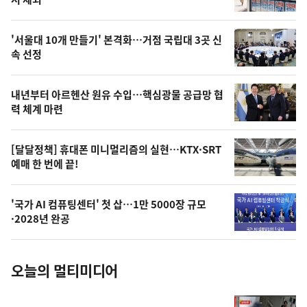
뉴
신,
스
오
'서울대 10개 만들기' 본격화…거점 국립대 3곳 신
늘
속 선정
의
영
내년부터 아르헨산 원유 수입…핵심광물 공급망 협
상
력 체계 마련
,
오
[달달정책] 휴대폰 미니멀리즘의 실현…KTX·SRT
예매 한 번에 끝!
늘
의
'국가 AI 컴퓨팅센터' 첫 삽…1만 5000장 규모
사
·2028년 완공
진
오늘의 멀티미디어