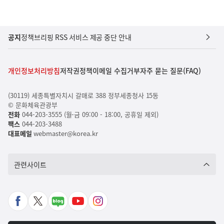
공지
정책브리핑 RSS 서비스 제공 중단 안내
개인정보처리방침
저작권정책
이메일 수집거부
자주 묻는 질문(FAQ)
(30119) 세종특별자치시 갈매로 388 정부세종청사 15동
© 문화체육관광부
전화
044-203-3555 (월-금 09:00 - 18:00, 공휴일 제외)
팩스
044-203-3488
대표메일
webmaster@korea.kr
관련사이트
페
X
네
유
인
이
바
이
튜
스