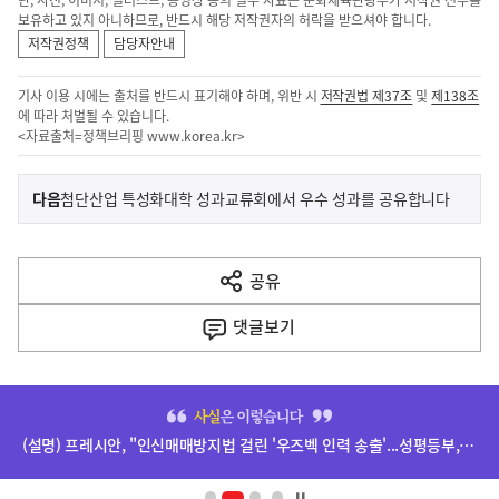
단, 사진, 이미지, 일러스트, 동영상 등의 일부 자료는 문화체육관광부가 저작권 전부를
보유하고 있지 아니하므로, 반드시 해당 저작권자의 허락을 받으셔야 합니다.
저작권정책
담당자안내
기사 이용 시에는 출처를 반드시 표기해야 하며, 위반 시
저작권법 제37조
및
제138조
에 따라 처벌될 수 있습니다.
<자료출처=정책브리핑
www.korea.kr
>
이
기
다음
첨단산업 특성화대학 성과교류회에서 우수 성과를 공유합니다
사
전
다
공유
열
음
기
댓글
보기
기
사
히
단
(설명) 프레시안, "인신매매방지법 걸린 '우즈벡 인력 송출'...성평등부,노동·법무부에 개선 요청" 관련
배