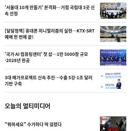
오
'서울대 10개 만들기' 본격화…거점 국립대 3곳 신
늘
속 선정
의
영
[달달정책] 휴대폰 미니멀리즘의 실현…KTX·SRT
상
예매 한 번에 끝!
,
오
'국가 AI 컴퓨팅센터' 첫 삽…1만 5000장 규모
·2028년 완공
늘
의
3대 메가프로젝트 신속 추진…수출 5강·1조 달러
사
기반 구축
진
오늘의 멀티미디어
"뭐하세요" 수거하다 딱 걸렸다
영