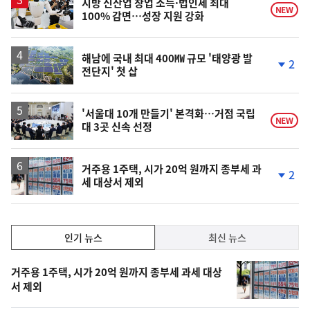
지방 신산업 창업 소득·법인세 최대
NEW
100% 감면…성장 지원 강화
해남에 국내 최대 400㎿ 규모 '태양광 발
2
전단지' 첫 삽
단
계
하
락
'서울대 10개 만들기' 본격화…거점 국립
NEW
대 3곳 신속 선정
거주용 1주택, 시가 20억 원까지 종부세 과
2
세 대상서 제외
단
계
하
락
인
인기 뉴스
최신 뉴스
기,
인
기
최
거주용 1주택, 시가 20억 원까지 종부세 과세 대상
뉴
서 제외
신,
스