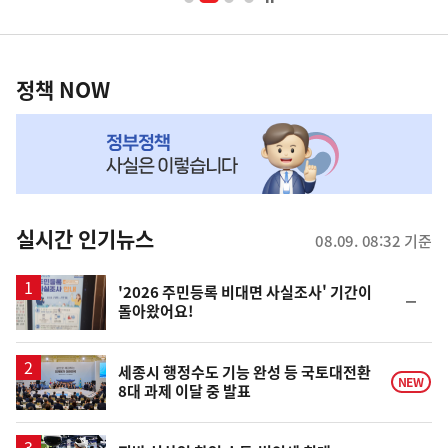
너
영
정
역
책
정책 NOW
NOW,
MY
맞
춤
뉴
실시간 인기뉴스
08.09. 08:32 기준
스
'2026 주민등록 비대면 사실조사' 기간이
순
돌아왔어요!
위
동
일
세종시 행정수도 기능 완성 등 국토대전환
NEW
8대 과제 이달 중 발표