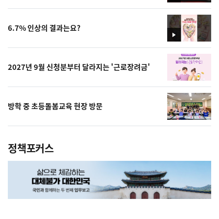
상
6.7% 인상의 결과는요?
영
상
2027년 9월 신청분부터 달라지는 '근로장려금'
방학 중 초등돌봄교육 현장 방문
정책포커스