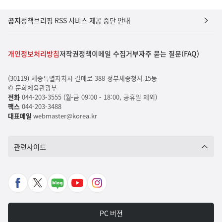
공지
정책브리핑 RSS 서비스 제공 중단 안내
개인정보처리방침
저작권정책
이메일 수집거부
자주 묻는 질문(FAQ)
(30119) 세종특별자치시 갈매로 388 정부세종청사 15동
© 문화체육관광부
전화
044-203-3555 (월-금 09:00 - 18:00, 공휴일 제외)
팩스
044-203-3488
대표메일
webmaster@korea.kr
관련사이트
페
X
네
유
인
이
바
이
튜
스
스
로
버
브
타
PC 버전
북
가
포
바
그