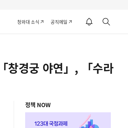
알
청와대 소식
공직메일
림
상
ON
세
검
색
 「창경궁 야연」, 「수라
정책 NOW