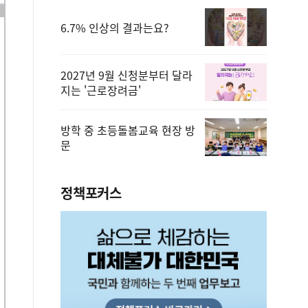
6.7% 인상의 결과는요?
2027년 9월 신청분부터 달라
지는 '근로장려금'
방학 중 초등돌봄교육 현장 방
문
정책포커스