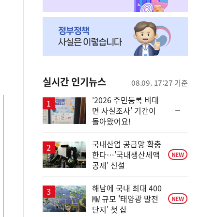
실시간 인기뉴스
08.09. 17:27 기준
'2026 주민등록 비대
순
면 사실조사' 기간이
위
돌아왔어요!
동
일
국내산업 공급망 확충
한다…'국내생산세액
NEW
공제' 신설
해남에 국내 최대 400
㎿ 규모 '태양광 발전
NEW
단지' 첫 삽