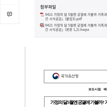
유
첨부파일
열
기
0421 가정의 달 5월엔 궁궐에 가볼까 가
댓
간 시식공감」(붙임3).pdf
글
0421 가정의 달 5월엔 궁궐에 가볼까 가
수
간 시식공감」(본문 1,2).hwpx
(클
릭
시
댓
글
로
이
동)