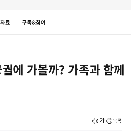
책자료
구독&참여
궁궐에 가볼까? 가족과 함께
시작
열기
목록