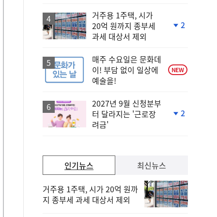
거주용 1주택, 시가
2
20억 원까지 종부세
단
과세 대상서 제외
계
하
락
매주 수요일은 문화데
이! 부담 없이 일상에
NEW
예술을!
2027년 9월 신청분부
2
터 달라지는 '근로장
단
려금'
계
하
락
인기뉴스
최신뉴스
거주용 1주택, 시가 20억 원까
지 종부세 과세 대상서 제외