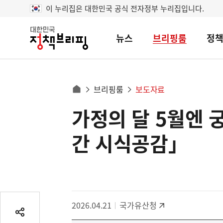
이 누리집은 대한민국 공식 전자정부 누리집입니다.
뉴스
브리핑룸
정
대
한
민
국
정
사
브리핑룸
보도자료
책
홈
브
이
으
가정의 달 5월엔 
콘
리
트
로
핑
텐
이
간 시식공감」
츠
동
영
경
역
로
2026.04.21
국가유산청
공