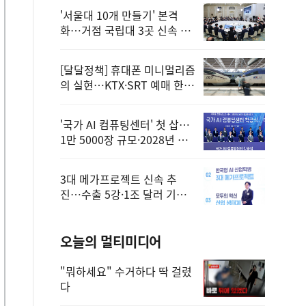
'서울대 10개 만들기' 본격
화…거점 국립대 3곳 신속 선
정
[달달정책] 휴대폰 미니멀리즘
의 실현…KTX·SRT 예매 한
번에 끝!
'국가 AI 컴퓨팅센터' 첫 삽…
1만 5000장 규모·2028년 완
공
3대 메가프로젝트 신속 추
진…수출 5강·1조 달러 기반
구축
오늘의 멀티미디어
"뭐하세요" 수거하다 딱 걸렸
다