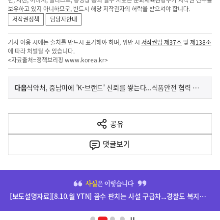
단, 사진, 이미지, 일러스트, 동영상 등의 일부 자료는 문화체육관광부가 저작권 전부를
보유하고 있지 아니하므로, 반드시 해당 저작권자의 허락을 받으셔야 합니다.
저작권정책
담당자안내
기사 이용 시에는 출처를 반드시 표기해야 하며, 위반 시
저작권법 제37조
및
제138조
에 따라 처벌될 수 있습니다.
<자료출처=정책브리핑
www.korea.kr
>
이
기
다음
식약처, 중남미에 'K-브랜드' 신뢰를 쌓는다...식품안전 협력 강화
사
전
다
공유
열
음
기
댓글
보기
기
사
히
단
[보도설명자료][8.10.월 YTN] 꼼수 판치는 사설 구급차...경찰도 복지부도 권한 밖 관련
배