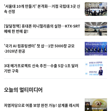
오
'서울대 10개 만들기' 본격화…거점 국립대 3곳 신
늘
속 선정
의
영
[달달정책] 휴대폰 미니멀리즘의 실현…KTX·SRT
상
예매 한 번에 끝!
,
오
'국가 AI 컴퓨팅센터' 첫 삽…1만 5000장 규모
·2028년 완공
늘
의
3대 메가프로젝트 신속 추진…수출 5강·1조 달러
사
기반 구축
진
오늘의 멀티미디어
저염저당으로 여름 보양 완전 가능! 삼계롤 레시피
영