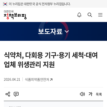
이 누리집은 대한민국 공식 전자정부 누리집입니다.
홈
알림설정 바로가기
검색 바로가기
메뉴 열기
보도자료
콘
텐
식약처, 다회용 기구·용기 세척·대여
츠
업체 위생관리 지원
영
역
2026.04.21
식품의약품안전처
목록