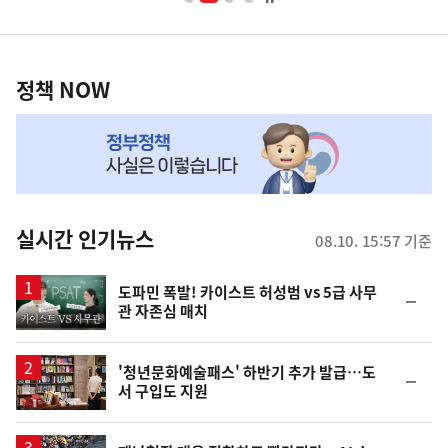
너
영
정
역
책
정책 NOW
NOW,
MY
맞
춤
뉴
실시간 인기뉴스
08.10. 15:57 기준
스
영
도파민 폭발! 카이스트 허성범 vs 5급 사무
순
관 자존심 매치
상
위
동
일
'청년문화예술패스' 하반기 추가 발급…도
순
서 구입도 지원
위
동
일