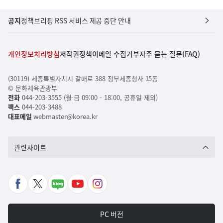
공지
정책브리핑 RSS 서비스 제공 중단 안내
개인정보처리방침
저작권정책
이메일 수집거부
자주 묻는 질문(FAQ)
(30119) 세종특별자치시 갈매로 388 정부세종청사 15동
© 문화체육관광부
전화
044-203-3555 (월-금 09:00 - 18:00, 공휴일 제외)
팩스
044-203-3488
대표메일
webmaster@korea.kr
관련사이트
페
X
네
유
인
이
바
이
튜
스
스
로
버
브
타
PC 버전
북
가
포
바
그