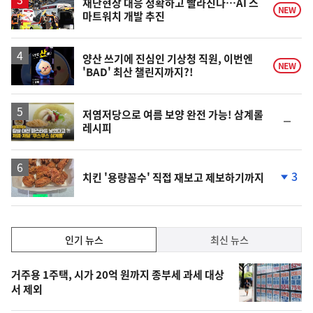
재난현장 대응 정확하고 빨라진다…AI 스
NEW
마트워치 개발 추진
영
양산 쓰기에 진심인 기상청 직원, 이번엔
NEW
'BAD' 최산 챌린지까지?!
상
영
저염저당으로 여름 보양 완전 가능! 삼계롤
순
레시피
상
위
동
일
3
치킨 '용량꼼수' 직접 재보고 제보하기까지
단
계
하
락
인
인기 뉴스
최신 뉴스
기,
인
기
최
거주용 1주택, 시가 20억 원까지 종부세 과세 대상
뉴
서 제외
신,
스