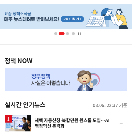
히
단
배
너
영
정
역
책
정책 NOW
NOW,
MY
맞
춤
뉴
실시간 인기뉴스
08.06. 22:37 기준
스
혜택 자동신청·복합민원 원스톱 도입…AI
순
행정혁신 본격화
위
동