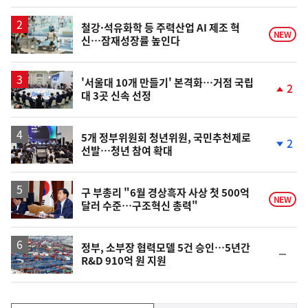
일
철강·석유화학 등 주력산업 AI 제조 혁
NEW
신…잠재성장률 높인다
'서울대 10개 만들기' 본격화…거점 국립
2
대 3곳 신속 선정
단
계
상
승
5개 정부위원회 청년위원, 국민추천제로
2
선발…청년 참여 확대
단
계
하
락
구 부총리 "6월 경상흑자 사상 첫 500억
NEW
달러 수준…구조혁신 총력"
정부, 소부장 협력모델 5건 승인…5년간
순
R&D 910억 원 지원
위
동
일