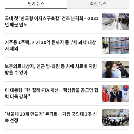
인
인기 뉴스
최신 뉴스
기,
인
기
최
국내 첫 '한국형 이지스구축함' 건조 본격화…2032
뉴
년 해군 인도
신,
스
오
거주용 1주택, 시가 20억 원까지 종부세 과세 대상
늘
서 제외
의
영
보훈의료대상자, 인근 병·의원 등 치매 치료비 지원
상
받을 수 있어
,
오
이 대통령 "한-칠레 FTA 개선…핵심광물 공급망 협
력 더욱 강화"
늘
의
'서울대 10개 만들기' 본격화…거점 국립대 3곳 신
사
속 선정
진