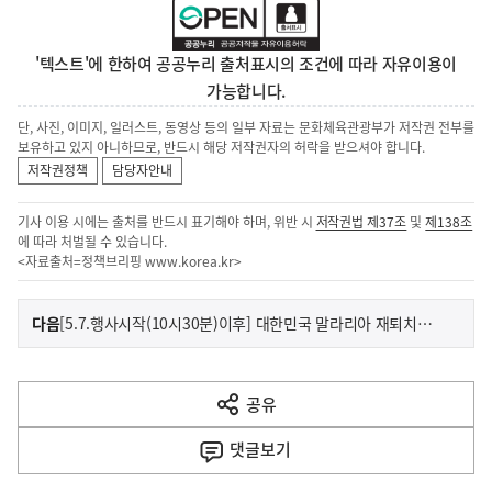
'텍스트'에 한하여 공공누리 출처표시의 조건에 따라 자유이용이
가능합니다.
단, 사진, 이미지, 일러스트, 동영상 등의 일부 자료는 문화체육관광부가 저작권 전부를
보유하고 있지 아니하므로, 반드시 해당 저작권자의 허락을 받으셔야 합니다.
저작권정책
담당자안내
기사 이용 시에는 출처를 반드시 표기해야 하며, 위반 시
저작권법 제37조
및
제138조
에 따라 처벌될 수 있습니다.
<자료출처=정책브리핑
www.korea.kr
>
이
기
다음
[5.7.행사시작(10시30분)이후] 대한민국 말라리아 재퇴치를 위해 질병관리청장 말라리아 위험지역 현장방문!
사
전
다
공유
열
음
기
댓글
보기
기
사