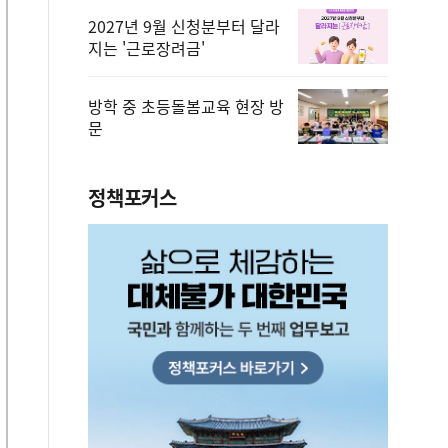
2027년 9월 신청분부터 달라
지는 '근로장려금'
방학 중 초등돌봄교육 현장 방
문
정책포커스