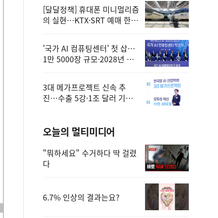
[달달정책] 휴대폰 미니멀리즘
의 실현…KTX·SRT 예매 한
번에 끝!
'국가 AI 컴퓨팅센터' 첫 삽…
1만 5000장 규모·2028년 완
공
3대 메가프로젝트 신속 추
진…수출 5강·1조 달러 기반
구축
오늘의 멀티미디어
"뭐하세요" 수거하다 딱 걸렸
다
6.7% 인상의 결과는요?