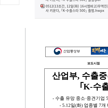
글
0512(13조간, 12일(화) 16시엠바고)무역
수
사 키운다, ｢K-수출스타 500｣ 출범.hwpx
(클
릭
시
댓
글
로
이
동)