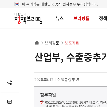
이 누리집은 대한민국 공식 전자정부 누리집입니다.
뉴스
브리핑룸
정
대
한
민
국
정
사
브리핑룸
보도자료
책
홈
브
이
으
산업부, 수출중추기
콘
리
트
로
핑
텐
이
츠
동
영
경
2026.05.12
산업통상부
역
로
공
유
첨부파일
열
기
0512(13조간, 12일(화) 16시엠바고)무역
댓
사 키운다, ｢K-수출스타 500｣ 출범.pdf