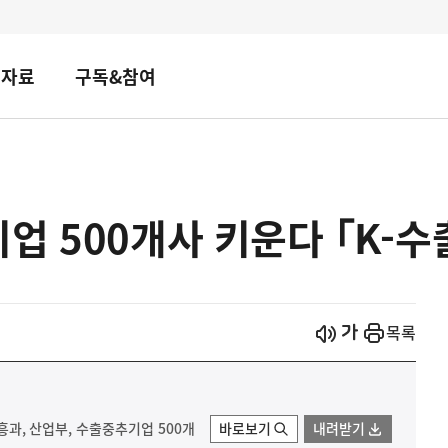
책자료
구독&참여
업 500개사 키운다 ｢K-수출
시작
열기
목록
진흥과, 산업부, 수출중추기업 500개
바로보기
내려받기