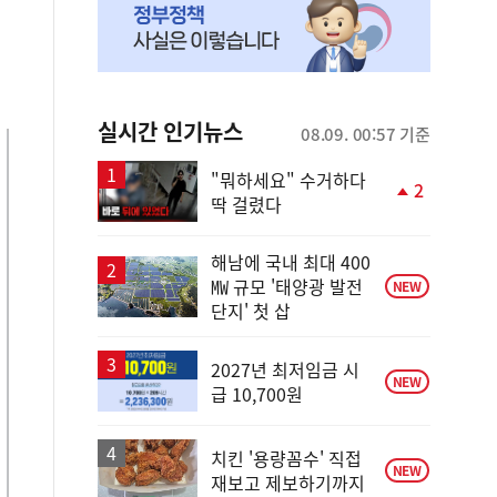
실시간 인기뉴스
08.09. 00:57 기준
"뭐하세요" 수거하다
2
딱 걸렸다
단
계
상
해남에 국내 최대 400
승
㎿ 규모 '태양광 발전
NEW
단지' 첫 삽
2027년 최저임금 시
NEW
급 10,700원
치킨 '용량꼼수' 직접
NEW
재보고 제보하기까지