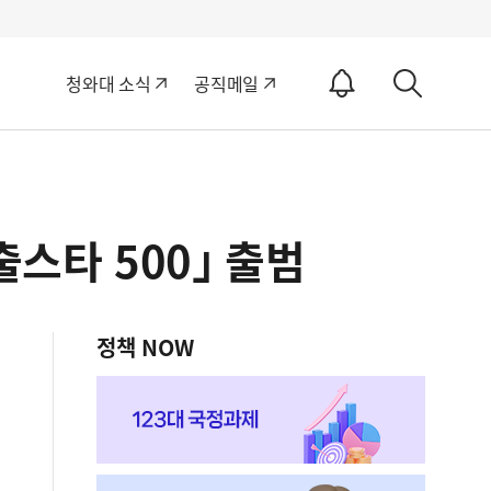
알
청와대 소식
공직메일
림
상
ON
세
검
색
스타 500｣ 출범
정책 NOW