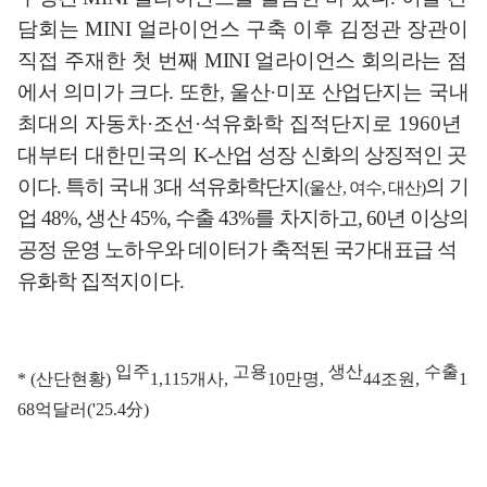
담회는
MINI
얼라이언스 구축 이후 김정관 장관이
직접 주재한 첫 번째
MINI
얼라이언스 회의라는 점
에서 의미가 크다
.
또한
,
울산
·
미포 산업단지는
국내
최대의 자동차
·
조선
·
석유화학 집적단지로
1960
년
대부터 대한민국의
K-
산업 성장 신화의 상징적인 곳
이다
.
특히 국내
3
대 석유화학단지
의 기
(
울산
,
여수
,
대산
)
업
48%,
생산
45%,
수출
43%
를 차지하고
, 60
년 이상의
공정 운영 노하우와 데이터가 축적된 국가대표급 석
유화학 집적지이다
.
입주
고용
생산
수출
* (
산단현황
)
1,115
개사
,
10
만명
,
44
조원
,
1
68
억달러
('25.4
分
)