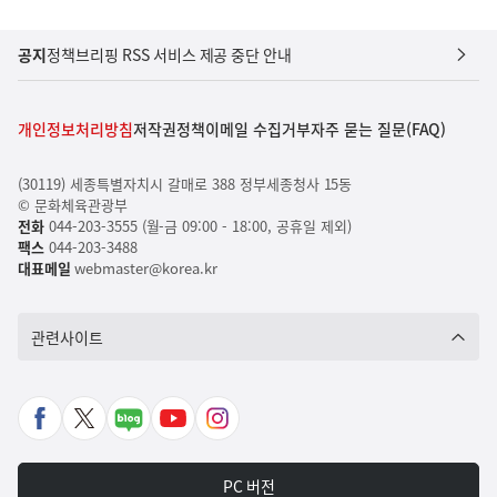
공지
정책브리핑 RSS 서비스 제공 중단 안내
개인정보처리방침
저작권정책
이메일 수집거부
자주 묻는 질문(FAQ)
(30119) 세종특별자치시 갈매로 388 정부세종청사 15동
© 문화체육관광부
전화
044-203-3555 (월-금 09:00 - 18:00, 공휴일 제외)
팩스
044-203-3488
대표메일
webmaster@korea.kr
관련사이트
페
X
네
유
인
이
바
이
튜
스
스
로
버
브
타
PC 버전