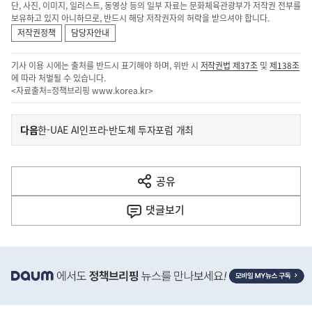
단, 사진, 이미지, 일러스트, 동영상 등의 일부 자료는 문화체육관광부가 저작권 전부를
보유하고 있지 아니하므로, 반드시 해당 저작권자의 허락을 받으셔야 합니다.
저작권정책
담당자안내
기사 이용 시에는 출처를 반드시 표기해야 하며, 위반 시
저작권법 제37조
및
제138조
에 따라 처벌될 수 있습니다.
<자료출처=정책브리핑
www.korea.kr
>
이
기
다음
한-UAE AI인프라·반도체 투자포럼 개최
사
전
다
공유
열
음
기
댓글
보기
기
사
히
단
배