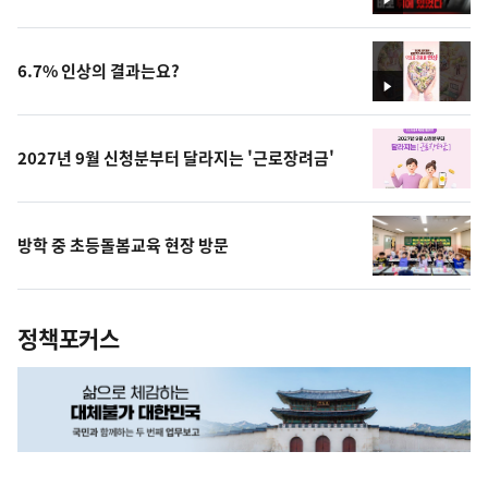
영
상
6.7% 인상의 결과는요?
영
상
2027년 9월 신청분부터 달라지는 '근로장려금'
방학 중 초등돌봄교육 현장 방문
정책포커스