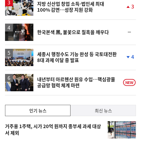
락
지방 신산업 창업 소득·법인세 최대
3
100% 감면…성장 지원 강화
단
계
상
승
영
순
한국본색 黑, 불꽃으로 칠흑을 깨우다
상
위
동
일
세종시 행정수도 기능 완성 등 국토대전환
4
8대 과제 이달 중 발표
단
계
하
락
내년부터 아르헨산 원유 수입…핵심광물
NEW
공급망 협력 체계 마련
인
인기 뉴스
최신 뉴스
기,
인
기
최
거주용 1주택, 시가 20억 원까지 종부세 과세 대상
뉴
서 제외
신,
스