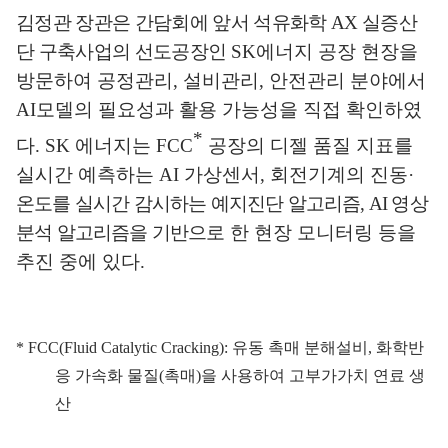
김정관 장관은 간담회에 앞서 석유화학
AX
실증산
단 구축사업의 선도공장인
SK
에너지 공장 현장을
방문하여 공정관리
,
설비관리
,
안전관리 분야에서
AI
모델의 필요성과 활용 가능성을 직접 확인하였
*
다
. SK
에너지는
FCC
공장의 디젤 품질 지표를
실시간 예측하는
AI
가상센서
,
회전기계의 진동
·
온도를 실시간 감시하는 예지진단 알고리즘
, AI
영상
분석 알고리즘을 기반으로
한 현장 모니터링 등을
추진 중에 있다
.
* FCC(Fluid Catalytic Cracking):
유동 촉매 분해설비
,
화학반
응 가속화 물질
(
촉매
)
을 사용하여 고부가가치 연료 생
산