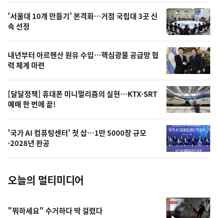
오
'서울대 10개 만들기' 본격화…거점 국립대 3곳 신
늘
속 선정
의
영
내년부터 아르헨산 원유 수입…핵심광물 공급망 협
상
력 체계 마련
,
오
[달달정책] 휴대폰 미니멀리즘의 실현…KTX·SRT
예매 한 번에 끝!
늘
의
'국가 AI 컴퓨팅센터' 첫 삽…1만 5000장 규모
사
·2028년 완공
진
오늘의 멀티미디어
"뭐하세요" 수거하다 딱 걸렸다