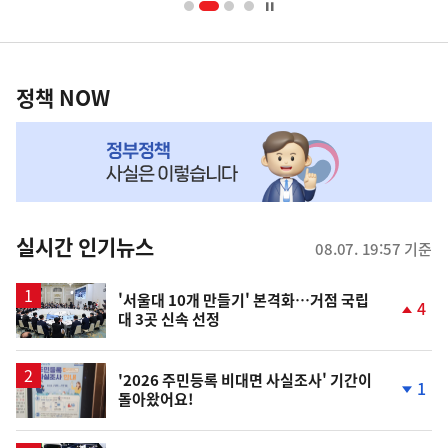
너
영
정
역
책
정책 NOW
NOW,
MY
맞
춤
뉴
실시간 인기뉴스
08.07. 19:57 기준
스
'서울대 10개 만들기' 본격화…거점 국립
4
대 3곳 신속 선정
단
계
상
승
'2026 주민등록 비대면 사실조사' 기간이
1
돌아왔어요!
단
계
하