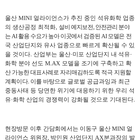
울산
MINI
얼라이언스가 추진 중인 석유화학 업종
의 생산공정 최적화
,
설비 예지보전
,
안전관리 분야
는
AI
활용 수요가 높아 이곳에서 검증된
AI
모델은
전
국 산업단지와 유사 업종으로 빠르게 확산될 수 있
을 것이다
.
산업부는
울산
·
미포 산업단지 내 석유
·
화학 분야 선도
M.AX
모델을 조기에 구축하고
확
산 가능한 대표사례로 자리매김하도록 적극 지원할
계획이다
.
이를 바탕으로
글로벌 공급과잉과 최근
중동사태 등 당면한 위기에 대응하기 위한 우리 석
유
·
화학 산업의 경쟁력이 강화될 것으로 기대된다
.
현장방문 이후 간담회에서는 이동구 울산
MINI
얼
라이언스 위원장
,
박민원
산업단지
AX
분과장의 발