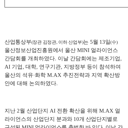
산업통상부
는
5
월
13
일
(
장관 김정관
,
이하 산업부
)
(
수
)
울산정보산업진흥원에서
울산
MINI
얼라이언스
간담회를 개최하였다
.
이날 간담회에는 제조기업
,
AI
기업
,
대학
,
연구기관
,
지방정부 등이 참석하여
울산의 석유
·
화학
M.AX
추진전략과 지역 확산방
안에 대해 논의하였다
.
지난
2
월 산업단지
AI
전환 확산을 위해
M.AX
얼
라이언스의 산업단지
분과와
10
개 산업단지별로
구성된
MINI
얼라이언스를 출범한 바 있다
.
이날
간