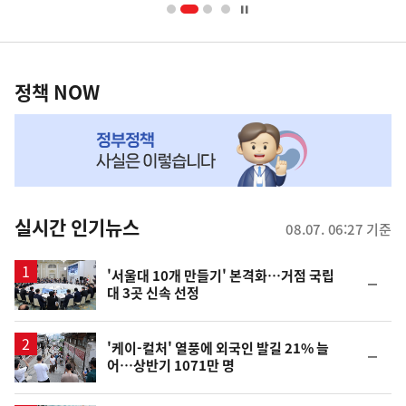
너
영
정
역
책
정책 NOW
NOW,
MY
맞
춤
뉴
실시간 인기뉴스
08.07. 06:27 기준
스
'서울대 10개 만들기' 본격화…거점 국립
순
대 3곳 신속 선정
위
동
일
'케이-컬처' 열풍에 외국인 발길 21% 늘
순
어…상반기 1071만 명
위
동
일