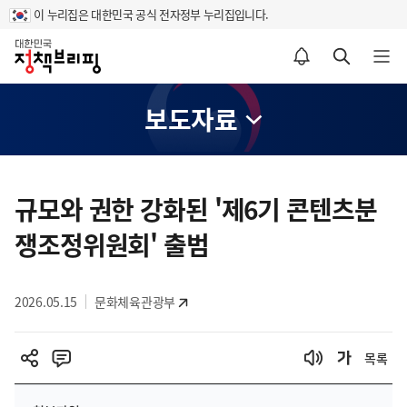
이 누리집은 대한민국 공식 전자정부 누리집입니다.
홈
알림설정 바로가기
검색 바로가기
메뉴 열기
보도자료
콘
텐
규모와 권한 강화된 '제6기 콘텐츠분
츠
쟁조정위원회' 출범
영
역
2026.05.15
문화체육관광부
목록