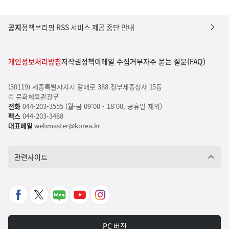
공지
정책브리핑 RSS 서비스 제공 중단 안내
개인정보처리방침
저작권정책
이메일 수집거부
자주 묻는 질문(FAQ)
(30119) 세종특별자치시 갈매로 388 정부세종청사 15동
© 문화체육관광부
전화
044-203-3555 (월-금 09:00 - 18:00, 공휴일 제외)
팩스
044-203-3488
대표메일
webmaster@korea.kr
관련사이트
페
X
네
유
인
이
바
이
튜
스
스
로
버
브
타
PC 버전