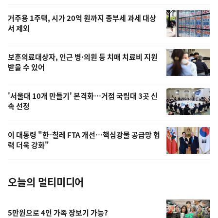
스
오
거주용 1주택, 시가 20억 원까지 종부세 과세 대상
늘
서 제외
의
영
보훈의료대상자, 인근 병·의원 등 치매 치료비 지원
상
받을 수 있어
,
오
'서울대 10개 만들기' 본격화…거점 국립대 3곳 신
속 선정
늘
의
이 대통령 "한-칠레 FTA 개선…핵심광물 공급망 협
사
력 더욱 강화"
진
오늘의 멀티미디어
5만원으로 4인 가족 장보기 가능?