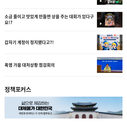
영
상
소금 줄이고 맛있게 만들면 상을 주는 대회가 있다구
요!?
영
상
갑자기 계정이 정지됐다고?!
폭염 가뭄 대처상황 점검회의
정책포커스