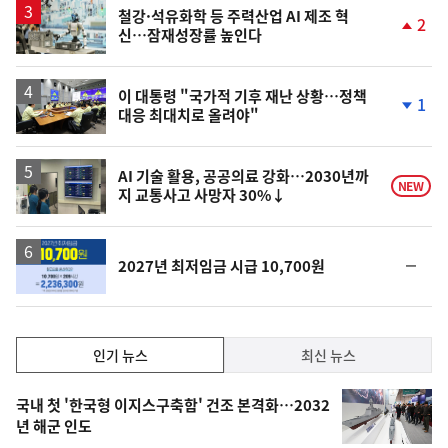
철강·석유화학 등 주력산업 AI 제조 혁
2
신…잠재성장률 높인다
단
계
상
승
이 대통령 "국가적 기후 재난 상황…정책
1
대응 최대치로 올려야"
단
계
하
락
AI 기술 활용, 공공의료 강화…2030년까
NEW
지 교통사고 사망자 30%↓
순
2027년 최저임금 시급 10,700원
위
동
일
인
인기 뉴스
최신 뉴스
기,
인
기
최
국내 첫 '한국형 이지스구축함' 건조 본격화…2032
뉴
년 해군 인도
신,