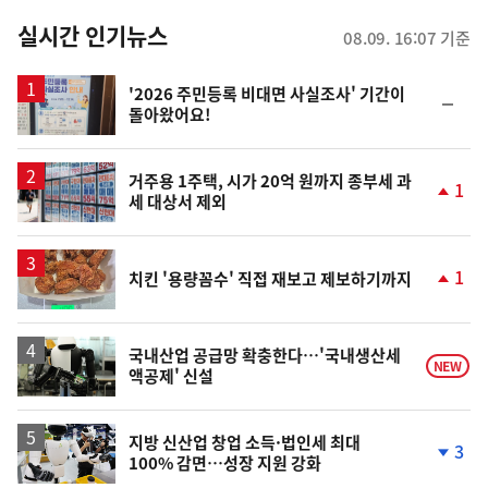
춤
뉴
실시간 인기뉴스
08.09. 16:07 기준
스
'2026 주민등록 비대면 사실조사' 기간이
순
돌아왔어요!
위
동
일
거주용 1주택, 시가 20억 원까지 종부세 과
1
세 대상서 제외
단
계
상
승
1
치킨 '용량꼼수' 직접 재보고 제보하기까지
단
계
상
승
국내산업 공급망 확충한다…'국내생산세
NEW
액공제' 신설
지방 신산업 창업 소득·법인세 최대
3
100% 감면…성장 지원 강화
단