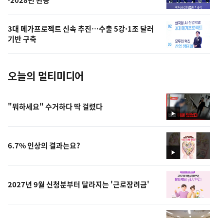
·2028년 완공
늘
의
3대 메가프로젝트 신속 추진…수출 5강·1조 달러
사
기반 구축
진
오늘의 멀티미디어
"뭐하세요" 수거하다 딱 걸렸다
영
상
6.7% 인상의 결과는요?
영
상
2027년 9월 신청분부터 달라지는 '근로장려금'