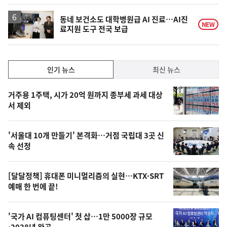
계
하
락
동네 보건소도 대학병원급 AI 진료…AI진
NEW
료지원 도구 전국 보급
인
인기 뉴스
최신 뉴스
기,
인
기
최
거주용 1주택, 시가 20억 원까지 종부세 과세 대상
뉴
서 제외
신,
스
오
'서울대 10개 만들기' 본격화…거점 국립대 3곳 신
늘
속 선정
의
영
[달달정책] 휴대폰 미니멀리즘의 실현…KTX·SRT
상
예매 한 번에 끝!
,
오
'국가 AI 컴퓨팅센터' 첫 삽…1만 5000장 규모