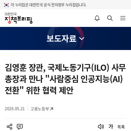
이 누리집은 대한민국 공식 전자정부 누리집입니다.
홈
알림설정 바로가기
검색 바로가기
메뉴 열기
보도자료
콘
텐
김영훈 장관, 국제노동기구(ILO) 사무
츠
총장과 만나 "사람중심 인공지능(AI)
영
역
전환" 위한 협력 제안
2026.05.21
고용노동부
목록