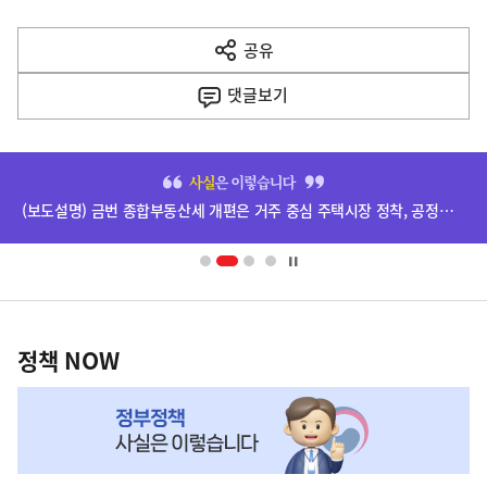
다
공유
열
음
기
댓글
보기
기
사
히
단
(보도설명) 금번 종합부동산세 개편은 거주 중심 주택시장 정착, 공정과세 및 과세형평 제고를 위한 것입니다.
배
너
영
정
역
책
정책 NOW
NOW,
MY
맞