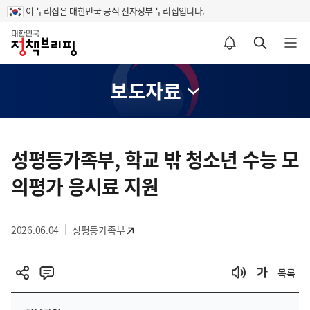
이 누리집은 대한민국 공식 전자정부 누리집입니다.
홈
알림설정 바로가기
검색 바로가기
메뉴 열기
보도자료
콘
텐
성평등가족부, 학교 밖 청소년 수능 모
츠
의평가 응시료 지원
영
역
2026.06.04
성평등가족부
목록