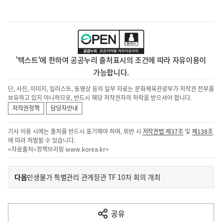
'텍스트'에 한하여 공공누리 출처표시의 조건에 따라 자유이용이
가능합니다.
단, 사진, 이미지, 일러스트, 동영상 등의 일부 자료는 문화체육관광부가 저작권 전부를
보유하고 있지 아니하므로, 반드시 해당 저작권자의 허락을 받으셔야 합니다.
저작권정책
담당자안내
기사 이용 시에는 출처를 반드시 표기해야 하며, 위반 시
저작권법 제37조
및
제138조
에 따라 처벌될 수 있습니다.
<자료출처=정책브리핑
www.korea.kr
>
이
기
다음
민생물가 특별관리 관계장관 TF 10차 회의 개최
사
전
다
공유
열
음