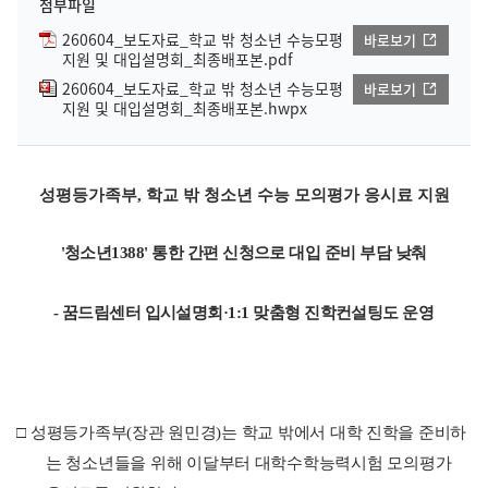
첨부파일
260604_보도자료_학교 밖 청소년 수능모평
바로보기
지원 및 대입설명회_최종배포본.pdf
260604_보도자료_학교 밖 청소년 수능모평
바로보기
지원 및 대입설명회_최종배포본.hwpx
성평등가족부, 학교 밖 청소년 수능 모의평가 응시료 지원
'
청소년
1388'
통한 간편 신청으로 대입 준비 부담 낮춰
-
꿈드림센터 입시설명회
·1:1
맞춤형 진학컨설팅도 운영
□
성평등가족부
(
장관 원민경
)
는 학교 밖에서 대학 진학을 준비하
는 청소년들을 위해 이달부터 대학수학능력시험 모의평가