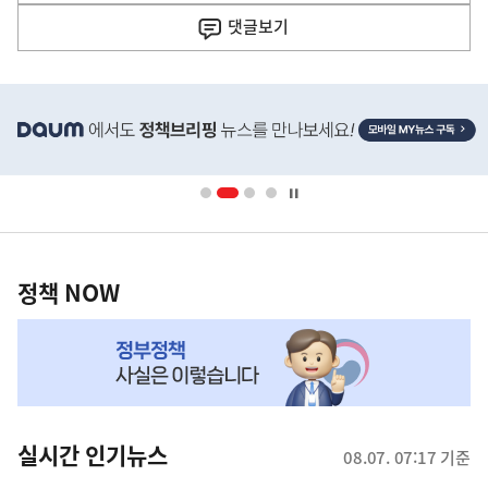
기
댓글
보기
기
사
히
단
배
너
영
정
역
책
정책 NOW
NOW,
MY
맞
춤
뉴
실시간 인기뉴스
08.07. 07:17 기준
스