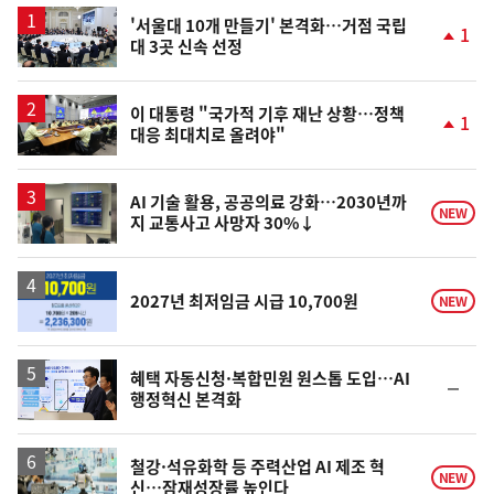
'서울대 10개 만들기' 본격화…거점 국립
1
대 3곳 신속 선정
단
계
상
승
이 대통령 "국가적 기후 재난 상황…정책
1
대응 최대치로 올려야"
단
계
상
승
AI 기술 활용, 공공의료 강화…2030년까
NEW
지 교통사고 사망자 30%↓
2027년 최저임금 시급 10,700원
NEW
혜택 자동신청·복합민원 원스톱 도입…AI
순
행정혁신 본격화
위
동
일
철강·석유화학 등 주력산업 AI 제조 혁
NEW
신…잠재성장률 높인다