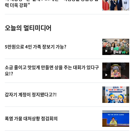
사
력 더욱 강화"
진
오늘의 멀티미디어
5만원으로 4인 가족 장보기 가능?
영
상
소금 줄이고 맛있게 만들면 상을 주는 대회가 있다구
요!?
영
상
갑자기 계정이 정지됐다고?!
폭염 가뭄 대처상황 점검회의