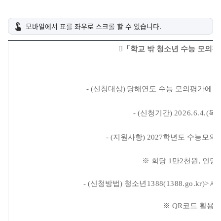

「
학교 밖 청소년 수능 모의평
- (
신청대상
)
당해연도 수능 모의평가에 응
- (
신청기간
)
2026.6.4.(
목
)
- (
지원사항
) 2027
학년도 수능모의
※
회당
1
만
2
천원
,
인당
- (
신청방법
)
청소년
1388(1388.go.kr)
>
서
※
QR
코드 활용 