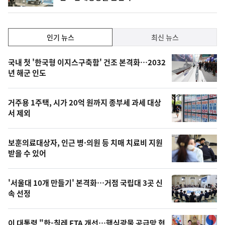
인
인기 뉴스
최신 뉴스
기,
인
기
최
국내 첫 '한국형 이지스구축함' 건조 본격화…2032
뉴
년 해군 인도
신,
스
오
거주용 1주택, 시가 20억 원까지 종부세 과세 대상
늘
서 제외
의
영
보훈의료대상자, 인근 병·의원 등 치매 치료비 지원
상
받을 수 있어
,
오
'서울대 10개 만들기' 본격화…거점 국립대 3곳 신
속 선정
늘
의
이 대통령 "한-칠레 FTA 개선…핵심광물 공급망 협