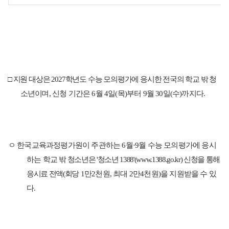
□
지원 대상은
2027
학년도 수능 모의평가에 응시한 전국의 학교 밖 청
소년이
며
,
신청 기간은
6
월
4
일
(
목
)
부터
9
월
30
일
(
수
)
까지다
.
ㅇ 한국교육과정평가원이 주관하는
6
월
·9
월 수능 모의평가에 응시
하는 학교
밖 청소년은
'
청소년
1388'(www.1388.go.kr)
신청을 통해
응시료 전액
(
회
당
1
만
2
천원
,
최대
2
만
4
천원
)
을 지원받을 수 있
다
.