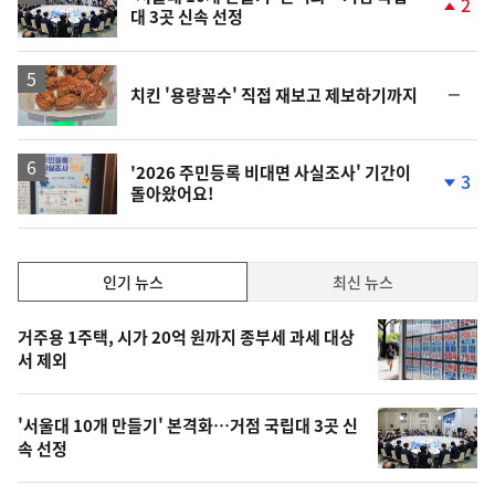
2
대 3곳 신속 선정
단
계
상
승
순
치킨 '용량꼼수' 직접 재보고 제보하기까지
위
동
일
'2026 주민등록 비대면 사실조사' 기간이
3
돌아왔어요!
단
계
하
락
인
인기 뉴스
최신 뉴스
기,
인
기
최
거주용 1주택, 시가 20억 원까지 종부세 과세 대상
뉴
서 제외
신,
스
오
'서울대 10개 만들기' 본격화…거점 국립대 3곳 신
늘
속 선정
의