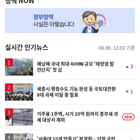
책
정책 NOW
NOW,
MY
맞
춤
뉴
실시간 인기뉴스
08.08. 12:02 기준
스
해남에 국내 최대 400㎿ 규모 '태양광 발
3
전단지' 첫 삽
단
계
상
승
세종시 행정수도 기능 완성 등 국토대전환
1
8대 과제 이달 중 발표
단
계
하
락
거주용 1주택, 시가 20억 원까지 종부세 과
NEW
세 대상서 제외
'서울대 10개 만들기' 본격화…거점 국립