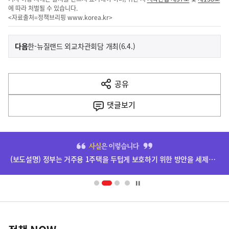
에 따라 처벌될 수 있습니다.
<자료출처=정책브리핑
www.korea.kr
>
이
기
다음
한-뉴질랜드 외교차관회담 개최(6.4.)
사
전
다
공유
열
음
기
댓글
보기
기
사
히
단
(보도설명) 정부는 거주용 1주택을 두텁게 보호하기 위한 방안을 세제개편안에 담았습니다.
배
너
영
정
역