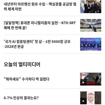
영
내년부터 아르헨산 원유 수입…핵심광물 공급망 협
상
력 체계 마련
,
오
[달달정책] 휴대폰 미니멀리즘의 실현…KTX·SRT
예매 한 번에 끝!
늘
의
'국가 AI 컴퓨팅센터' 첫 삽…1만 5000장 규모
사
·2028년 완공
진
오늘의 멀티미디어
"뭐하세요" 수거하다 딱 걸렸다
영
상
6.7% 인상의 결과는요?
영