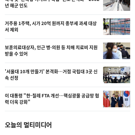
최
뉴
년 해군 인도
신,
스
오
거주용 1주택, 시가 20억 원까지 종부세 과세 대상
늘
서 제외
의
영
보훈의료대상자, 인근 병·의원 등 치매 치료비 지원
상
받을 수 있어
,
오
'서울대 10개 만들기' 본격화…거점 국립대 3곳 신
속 선정
늘
의
이 대통령 "한-칠레 FTA 개선…핵심광물 공급망 협
사
력 더욱 강화"
진
오늘의 멀티미디어