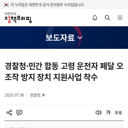
이 누리집은 대한민국 공식 전자정부 누리집입니다.
홈
알림설정 바로가기
검색 바로가기
메뉴 열기
보도자료
콘
텐
경찰청·민간 합동 고령 운전자 페달 오
츠
조작 방지 장치 지원사업 착수
영
역
2026.07.06
경찰청
목록