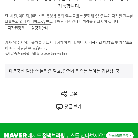
가능합니다.
단, 사진, 이미지, 일러스트, 동영상 등의 일부 자료는 문화체육관광부가 저작권 전부를
보유하고 있지 아니하므로, 반드시 해당 저작권자의 허락을 받으셔야 합니다.
저작권정책
담당자안내
기사 이용 시에는 출처를 반드시 표기해야 하며, 위반 시
저작권법 제37조
및
제138조
에 따라 처벌될 수 있습니다.
<자료출처=정책브리핑
www.korea.kr
>
이
기
다음
국민 일상 속 불편은 덜고, 안전과 편의는 높이는 경찰청 '국민 체감 과제' 본격 추진
사
전
다
공유
열
음
기
댓글
보기
기
사
히
단