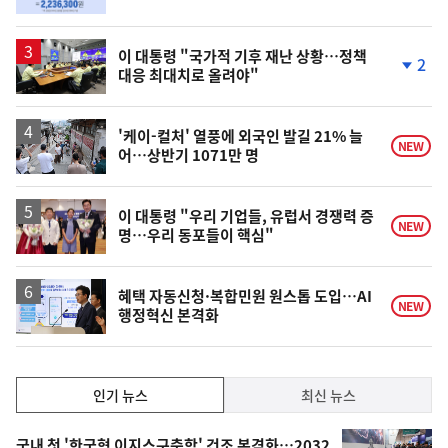
단
계
상
승
이 대통령 "국가적 기후 재난 상황…정책
2
대응 최대치로 올려야"
단
계
하
락
'케이-컬처' 열풍에 외국인 발길 21% 늘
NEW
어…상반기 1071만 명
이 대통령 "우리 기업들, 유럽서 경쟁력 증
NEW
명…우리 동포들이 핵심"
혜택 자동신청·복합민원 원스톱 도입…AI
NEW
행정혁신 본격화
인
인기 뉴스
최신 뉴스
기,
인
기
국내 첫 '한국형 이지스구축함' 건조 본격화…2032