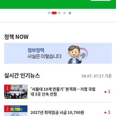
배
너
영
정
역
책
정책 NOW
NOW,
MY
맞
춤
뉴
실시간 인기뉴스
08.07. 07:27 기준
스
'서울대 10개 만들기' 본격화…거점 국립
1
대 3곳 신속 선정
단
계
상
승
1
2027년 최저임금 시급 10,700원