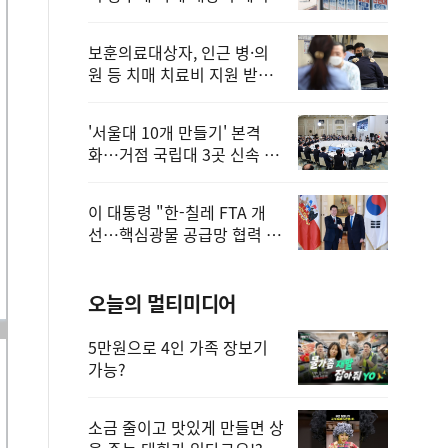
보훈의료대상자, 인근 병·의
원 등 치매 치료비 지원 받을
수 있어
'서울대 10개 만들기' 본격
화…거점 국립대 3곳 신속 선
정
이 대통령 "한-칠레 FTA 개
선…핵심광물 공급망 협력 더
욱 강화"
오늘의 멀티미디어
5만원으로 4인 가족 장보기
가능?
소금 줄이고 맛있게 만들면 상