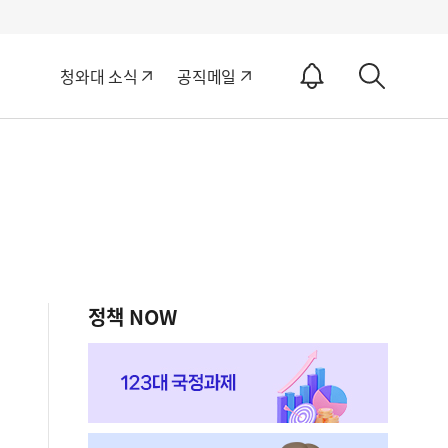
알
청와대 소식
공직메일
림
상
ON
세
검
색
정책 NOW