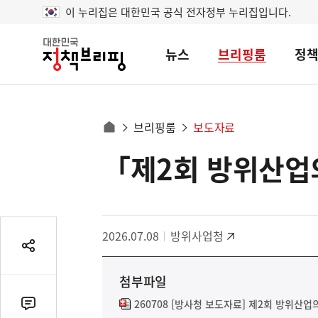
이 누리집은 대한민국 공식 전자정부 누리집입니다.
뉴스
브리핑룸
정
대
한
민
국
정
사
브리핑룸
보도자료
책
홈
브
이
으
「제2회 방위산업
콘
리
트
로
핑
텐
이
츠
동
영
경
2026.07.08
방위사업청
역
로
공
유
첨부파일
열
기
260708 [방사청 보도자료] 제2회 방위산업
댓