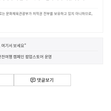
 자료는 문화체육관광부가 저작권 전부를 보유하고 있지 아니하므로,
.
 여기서 보세요"
'말해보카'와 함께 해외안전여행 캠페인 팝업스토어 운영
사
F) 가축 처분 농가의 경영 안정화를 위해 가축 처분 
실
은
2026.08.06
이
댓글
보기
렇
습
니
다