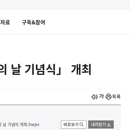
책자료
구독&참여
의 날 기념식」 개최
시작
열기
목록
의 날 기념식 개최.hwpx
바로보기
내려받기