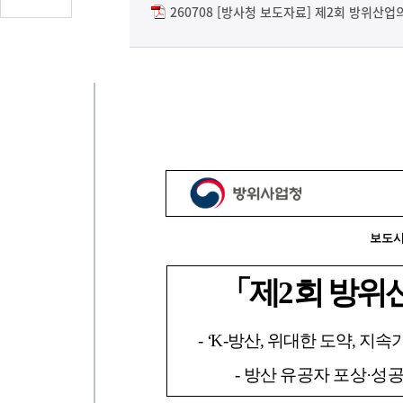
글
260708 [방사청 보도자료] 제2회 방위산업의
수
(클
릭
시
댓
글
로
이
동)