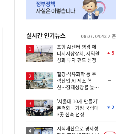
실시간 인기뉴스
08.07. 04:42 기준
포항 AI센터·영광 에
5
너지저장장치, 지역활
단
성화 투자 펀드 선정
계
상
승
철강·석유화학 등 주
순
력산업 AI 제조 혁
위
신…잠재성장률 높인
동
다
일
'서울대 10개 만들기'
2
본격화…거점 국립대
단
3곳 신속 선정
계
하
락
지식재산으로 경제성