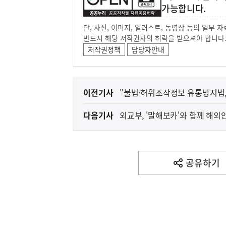
가능합니다.
단, 사진, 이미지, 일러스트, 동영상 등의 일부
반드시 해당 저작권자의 허락을 받으셔야 합니다
저작권정책
담당자안내
이
이전기사
"불법·허위조작정보 유통방지법,
전
다음기사
외교부, 
다
음
아프리카돼지열병(AS
농림축산식품부
기
사
공유하기
열
기
영
역