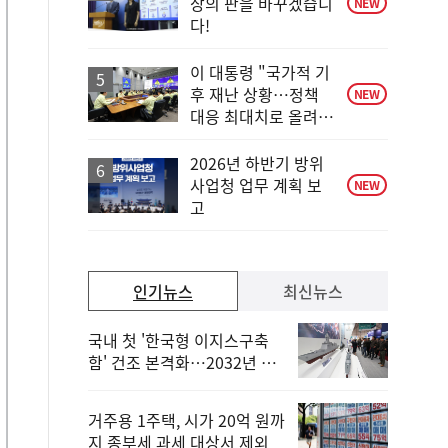
장의 판을 바꾸겠습니
NEW
다!
이 대통령 "국가적 기
후 재난 상황…정책
NEW
대응 최대치로 올려
야"
2026년 하반기 방위
사업청 업무 계획 보
NEW
고
인기뉴스
최신뉴스
국내 첫 '한국형 이지스구축
함' 건조 본격화…2032년 해
군 인도
거주용 1주택, 시가 20억 원까
지 종부세 과세 대상서 제외