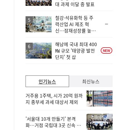
단
대 과제 이달 중 발표
계
하
락
철강·석유화학 등 주
순
력산업 AI 제조 혁
위
신…잠재성장률 높인
동
다
일
해남에 국내 최대 400
㎿ 규모 '태양광 발전
NEW
단지' 첫 삽
인기뉴스
최신뉴스
거주용 1주택, 시가 20억 원까
지 종부세 과세 대상서 제외
'서울대 10개 만들기' 본격
화…거점 국립대 3곳 신속 선