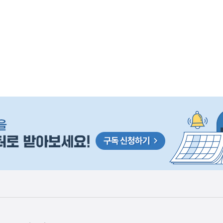
은
이
렇
습
니
다