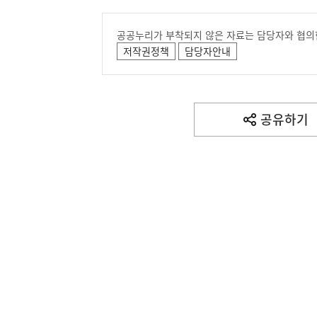
공공누리가 부착되지 않은 자료는 담당자와 협의
저작권정책
담당자안내
공유하기
열
기
(설명) 프레시안, "인
고용노동부