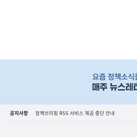
하
단
배
너
영
역
공지사항
정책브리핑 RSS 서비스 제공 중단 안내