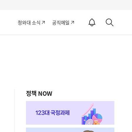
알
청와대 소식
공직메일
림
상
ON
세
검
색
정책 NOW