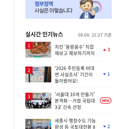
실시간 인기뉴스
08.08. 21:27 기준
치킨 '용량꼼수' 직접
3
재보고 제보하기까지
단
계
상
'2026 주민등록 비대
승
1
면 사실조사' 기간이
단
돌아왔어요!
계
하
락
'서울대 10개 만들기'
본격화…거점 국립대
NEW
3곳 신속 선정
세종시 행정수도 기능
2
완성 등 국토대전환 8