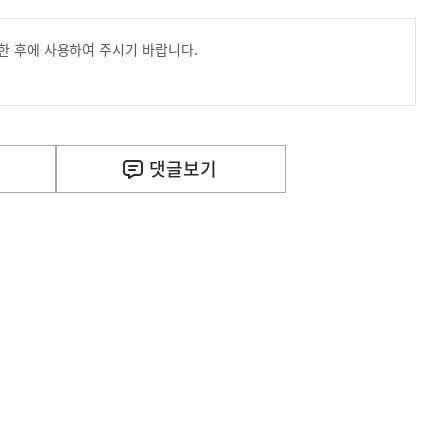
한 후에 사용하여 주시기 바랍니다.
댓글
보기
사
신매매방지법 걸린 '우즈벡 인력 송출'...성평등부,노동·
실