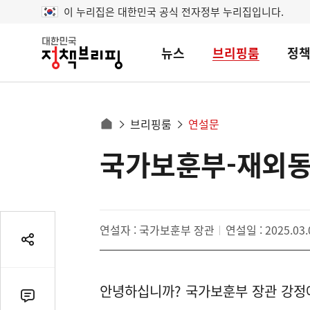
이 누리집은 대한민국 공식 전자정부 누리집입니다.
뉴스
브리핑룸
정
대
한
민
국
정
사
브리핑룸
연설문
책
홈
브
이
으
국가보훈부-재외동
콘
리
트
로
핑
텐
이
츠
동
영
경
연설자 : 국가보훈부 장관
연설일 : 2025.03.
역
로
공
유
열
안녕하십니까? 국가보훈부 장관 강정
기
댓