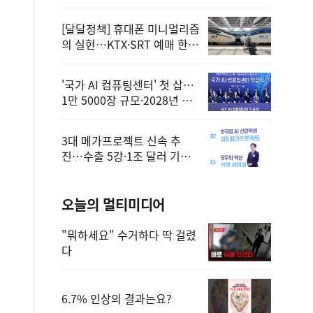
정
[달달정책] 휴대폰 미니멀리즘
의 실현…KTX·SRT 예매 한
번에 끝!
'국가 AI 컴퓨팅센터' 첫 삽…
1만 5000장 규모·2028년 완
공
3대 메가프로젝트 신속 추
진…수출 5강·1조 달러 기반
구축
오늘의 멀티미디어
"뭐하세요" 수거하다 딱 걸렸
다
6.7% 인상의 결과는요?