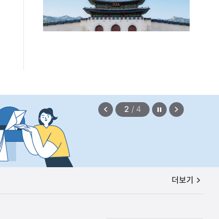
정지
이
다
2
/
4
전
음
보
보
기
기
공지사항
더보기