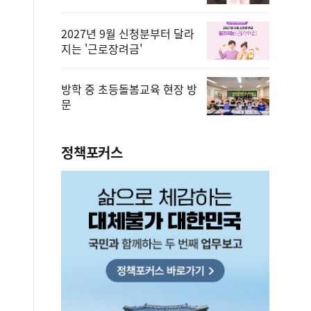
2027년 9월 신청분부터 달라
지는 '근로장려금'
방학 중 초등돌봄교육 현장 방
문
정책포커스
법무부에 개선 요청" 관련
2026.08.08