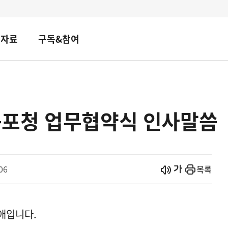
책자료
구독&참여
포청 업무협약식 인사말씀
시작
열기
06
목록
애입니다.