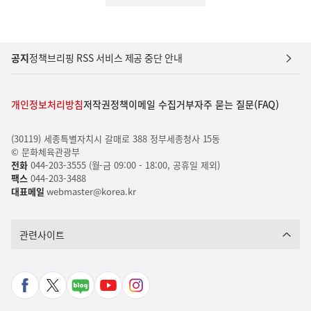
공지
정책브리핑 RSS 서비스 제공 중단 안내
개인정보처리방침
저작권정책
이메일 수집거부
자주 묻는 질문(FAQ)
(30119) 세종특별자치시 갈매로 388 정부세종청사 15동
© 문화체육관광부
전화
044-203-3555 (월-금 09:00 - 18:00, 공휴일 제외)
팩스
044-203-3488
대표메일
webmaster@korea.kr
관련사이트
페
X
네
유
인
이
바
이
튜
스