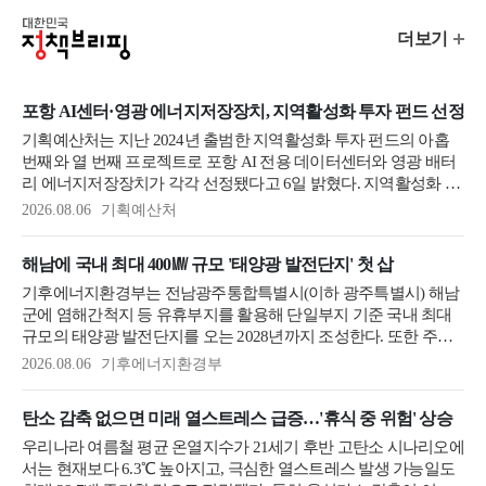
대
정
더보기
한
책
민
브
국
리
포항 AI센터·영광 에너지저장장치, 지역활성화 투자 펀드 선정
핑
정
기획예산처는 지난 2024년 출범한 지역활성화 투자 펀드의 아홉
뉴
책
번째와 열 번째 프로젝트로 포항 AI 전용 데이터센터와 영광 배터
스
브
리 에너지저장장치가 각각 선정됐다고 6일 밝혔다. 지역활성화 투
리
자 펀드는 지방정부와 민간이 지역의 수요와 여건에 맞는 사업을
2026.08.06
기획예산처
핑
발굴·추진하고 정부 재정 등이 조성한 펀드가 마중물로 참여하는
방식이다. 이번에 선정된 두 프로젝트는 이러한 지역 주도의 투자
해남에 국내 최대 400㎿ 규모 '태양광 발전단지' 첫 삽
모델을 통해 지역의 첨단산업 육성에 필요한 디지털·전력 인프라
를 확충하는 사업으로, 이를 통해 지역의 새로운 성장동력을 창출
기후에너지환경부는 전남광주통합특별시(이하 광주특별시) 해남
하는 데 크게 ...
군에 염해간척지 등 유휴부지를 활용해 단일부지 기준 국내 최대
규모의 태양광 발전단지를 오는 2028년까지 조성한다. 또한 주민
참여와 이익공유 체계를 마련해 총 1500억 원 규모의 발전사업 수
2026.08.06
기후에너지환경부
익을 지역사회에 환원할 계획이다. 기후부는 광주특별시 해남군에
서 오는 7일 '해남 재생복합단지 태양광 발전사업'의 착공식을 개
탄소 감축 없으면 미래 열스트레스 급증…'휴식 중 위험' 상승
최한다며 6일 이같이 전했다. 전남광주통합특별시 해남군 태양광
발전단지 조감도(이미지=기후부 제공) 이날 착공식에는 김성환 기
우리나라 여름철 평균 온열지수가 21세기 후반 고탄소 시나리오에
후부 장관을 비...
서는 현재보다 6.3℃ 높아지고, 극심한 열스트레스 발생 가능일도