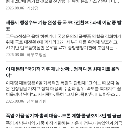
최대 28.7배 증가할 것으로 전망됐다. 특히 온실가스 감축이 이뤄
지지 않을 경우 전국 지방정부의 절반 이상에서 작업 강도와 관계
2026.08.06
기상청
없이 열스트레스 위험이 크게 높아질 것으로 분석됐다. 기상청은
1km 해상도의 남한상세 국가 기후변화 표준시나리오를 활용해 온
세종시 행정수도 기능 완성 등 국토대전환 8대 과제 이달 중 발
열지수(WBGT) 산출체계를 마련하고, 이를 바탕으로 여름철(6~8
표
월) 야외작업 시 열스트레스 현황과 2100년까지의 미래 전망을 6
일 발표했다. 온열...
국무조정실은 올해 하반기에 국정운영의 플랫폼 역할을 강화하기
위해 국토 대전환 8대 과제와 22개 세부과제를 확정해 발표하고,
AI 기반 업무플랫폼인 온AI를 47개 중앙행정기관에 도입하는 등
공공 AX로 더 똑똑하고 더 빠른 정부 구현에 앞장서기로 했다. 또
2026.08.06
국무조정실
한, 정부위원회의 청년 위원 비율을 20%까지 확대하고, 청와대가
도입한 청년 펠로우십을 각 부처로 확산하는 등 청년의 국정 참여
이 대통령 "국가적 기후 재난 상황…정책 대응 최대치로 올려
기회를 넓히기로 했다 국조실은 5일 청와대 영빈관에서 행정안전
야"
부, 인사혁신처, 법무부, 법제처, 경찰청·소방청·검찰청과 함께 하
반기 업무보...
이재명 대통령은 6일 기록적인 폭염과 관련해 "그 어느 때보다 높
은 긴장감을 가지고 정책 대응의 수준과 범위, 속도를 최대치로 끌
어올려야 된다"고 지시했다. 특히 "고시원, 쪽방촌, 비닐하우스 같
은 취약 시설 거주 주민이나 또 공사 현장, 농어촌, 주차장 등에서
2026.08.06
정책브리핑
일하는 노동자들의 안전에 가용한 행정력을 최대한 집중해 달
라"고 당부했다. 이 대통령은 이날 오후 청와대에서 제42차 수석·
폭염·가뭄 장기화 총력 대응…드론 예찰·쿨링조끼 3만 벌 공급
보좌관 회의를 주재하고 "지금은 사실상 국가적인 기후 재난 상
황"이라며 재난 대응에 총력을 기울여 줄 것을 요청했다. 이재명
폭염과 남부지역 가뭄이 장기화하는 가운데 정부가 농업인과 외국