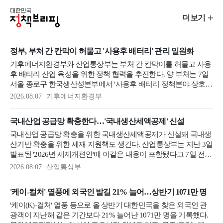
대
정
더보기
한
책
민
브
국
리
정부, 부처 간 칸막이 허물고 '사용후 배터리' 관리 일원화
핑
정
기후에너지환경부와 산업통상부는 부처 간 칸막이를 허물고 사용
뉴
책
후 배터리 산업 육성을 위한 정책 협력을 추진한다. 양 부처는 7일
스
브
서울 종로구 한국생산성본부에서 '사용후 배터리 정책분야 상호
리
협력 강화를 위한 업무협약서'를 체결했다고 밝혔다. 문신학 산업
2026.08.07
기후에너지환경부
핑
통상부 차관(왼쪽)과 금한승 기후에너지환경부 제1차관이 7일 서
울 종로구 한국생산성본부 회의실에서 사용후 배터리 정책분야 상
국내산업 공급망 확충한다…'국내생산세액공제' 신설
호 협력 강화를 위한 업무협약을 맺은 뒤 기념촬영을 하고 있다.(사
진=산업부 제공) 사용후 배터리는 단순한 폐기물이 아닌 리튬·니
국내산업 공급망 확충을 위한 국내생산세액공제가 신설돼 국내생
켈·코발트 등...
산기반 확충을 위한 세재 지원책도 생긴다. 산업통상부는 지난 3일
발표된 '2026년 세제개편안'에 이같은 내용이 포함됐다고 7일 전했
다. 지난 5월 29일 서울 강서구 마곡동 로보티즈에서 열린 제2회
2026.08.07
산업통상부
M.AX 콘퍼런스에서 휴머노이드 로봇 시연을 하고 있다.(사진=저
작권자(c) 연합뉴스, 무단 전재-재배포 금지) 국내생산세액공제는
'케이-컬처' 열풍에 외국인 발길 21% 늘어…상반기 1071만 명
녹색전환·경제안보에 전략적으로 중요한 유망산업이지만 국내생
산기반이 취약한 태양광발전, 풍력발전, 이차전지, 반도체, 핵심소
'케이(K)-컬처' 열풍 등으로 올 상반기 대한민국을 찾은 외국인 관
재, AI로봇부...
광객이 지난해 같은 기간보다 21% 늘어난 1071만 명을 기록했다.