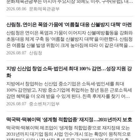
문화체육관광부는 아시아 주요시장 외에도 미주, 구주(유럽), 대양
주 등 구미･대양주 시장의 지속적인 성장으로 '케이-관광'의 시장
2026.08.06
문화체육관광부
다변화가 성과를 내고 있다며 6일 이같이 밝혔다. 지난달 28일 서
울 종로구 북촌 한옥마을이 외국인 관광객들로 북적이고 있다.(사
산림청, 연이은 폭염·가뭄에 '여름철 대응 산불방지 대책' 마련
진=저작권자(c) 연합뉴스, 무단 전재-재배포 금지) 올해 6월까지 미
주 지역 입국자는 108만 명으로 지난해 같은 기간보다 12.7% 늘었
산림청은 연이은 폭염과 가뭄이 이어지자 산불예방활동을 강화와
고, 유...
초동대응 체계 구축 등 '여름철 산불방지 대책'을 마련했다. 산림청
은 여름철 산불 발생 위험이 크게 높아짐에 따라 이 같은 대책을 추
진한다고 7일 전했다. 산림청 여름산불 진화 현장(사진=산림청 제
2026.08.07
산림청
공) 최근 3년간 6~8월 여름철에 발생한 산불 건수는 증가 추세며, 7
월 장마 종료 이후 무강수·폭염이 지속돼 산림 내 수분 감소 등으로
지방 신산업 창업 소득·법인세 최대 100% 감면…성장 지원 강
산불 발생 위험지역에 대한 특별 대책이 필요한 시점이다. 특히 폭
화
염이 지속되면 산불진화인력의 온열질환과 안전사고 발생 위험이
커...
지방에서 창업하는 신산업 중소기업은 소득세·법인세를 최대
100% 감면받고, 지방 중소기업에 취업하는 청년 등은 근로소득세
감면 혜택을 더 오래 받을 수 있게 된다. 친족 후계자를 찾기 어려
운 중소기업은 제3자에게 사업을 승계할 때 양도소득세를 20% 감
2026.08.07
중소벤처기업부
면받는 등 사업승계를 위한 세제지원도 새로 도입된다. 중소벤처
기업부는 7일 이 같은 내용을 포함한 '2026년 세제개편안' 중 중소·
떡국떡·떡볶이떡 '생계형 적합업종' 재지정…2031년까지 보호
벤처기업 분야 주요 세제개편 내용을 소개했다. 이번 개편안은 중
소·벤처기업의 성장사다리를 구축하고 성장의 온기를 확산하기
떡국떡·떡볶이떡 제조업이 '생계형 적합업종'으로 재지정돼 오는
위해 창업·벤처기...
2031년까지 대기업 등의 사업 인수·개시 또는 확장이 원칙적으로