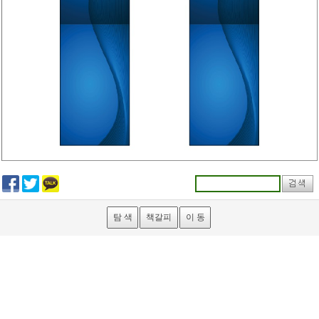
탐 색
책갈피
이 동