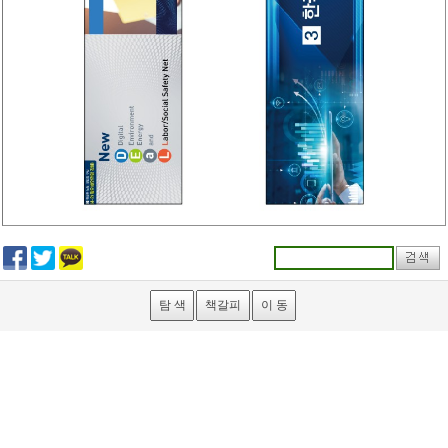
탐 색
책갈피
이 동