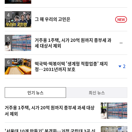
동
일
영
그 해 우리의 고민은
NEW
상
거주용 1주택, 시가 20억 원까지 종부세 과
순
세 대상서 제외
위
동
일
떡국떡·떡볶이떡 '생계형 적합업종' 재지
2
정…2031년까지 보호
단
계
하
락
인
인기 뉴스
최신 뉴스
기,
인
기
최
거주용 1주택, 시가 20억 원까지 종부세 과세 대상
뉴
서 제외
신,
스
오
'서울대 10개 만들기' 본격화…거점 국립대 3곳 신