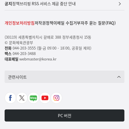
공지
정책브리핑 RSS 서비스 제공 중단 안내
개인정보처리방침
저작권정책
이메일 수집거부
자주 묻는 질문(FAQ)
(30119) 세종특별자치시 갈매로 388 정부세종청사 15동
© 문화체육관광부
전화
044-203-3555 (월-금 09:00 - 18:00, 공휴일 제외)
팩스
044-203-3488
대표메일
webmaster@korea.kr
관련사이트
페
X
네
유
인
이
바
이
튜
스
스
로
버
브
타
PC 버전
북
가
포
바
그
바
기
스
로
램