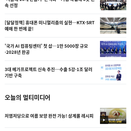
늘
속 선정
의
영
[달달정책] 휴대폰 미니멀리즘의 실현…KTX·SRT
상
예매 한 번에 끝!
,
오
'국가 AI 컴퓨팅센터' 첫 삽…1만 5000장 규모
·2028년 완공
늘
의
3대 메가프로젝트 신속 추진…수출 5강·1조 달러
사
기반 구축
진
오늘의 멀티미디어
저염저당으로 여름 보양 완전 가능! 삼계롤 레시피
영
상