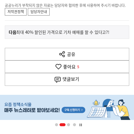
공공누리가 부착되지 않은 자료는 담당자와 협의한 후에 사용하여 주시기 바랍니다.
저작권정책
담당자안내
이
기
다음
최대 40% 할인된 가격으로 기차 예매를 할 수 있다고?!
사
전
다
공유
열
음
기
좋아요
기
5
사
댓글
보기
히
단
배
너