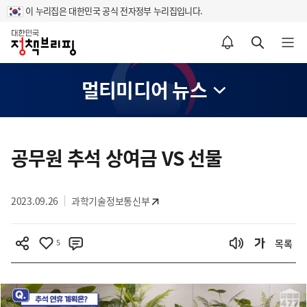
이 누리집은 대한민국 공식 전자정부 누리집입니다.
홈
알림설정 바로가기
검색 바로가기
메뉴 열기
멀티미디어 뉴스
콘
텐
공무원 추석 상여금 VS 선물
츠
영
2023.09.26
과학기술정보통신부
역
5
목록