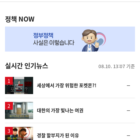
영
정
역
책
정책 NOW
NOW,
MY
맞
춤
뉴
실시간 인기뉴스
08.10. 13:07 기준
스
영
순
세상에서 가장 위험한 포켓몬?!
상
위
동
일
영
순
대한의 가장 빛나는 여권
상
위
동
일
영
순
경찰 할부지가 된 이유
상
위