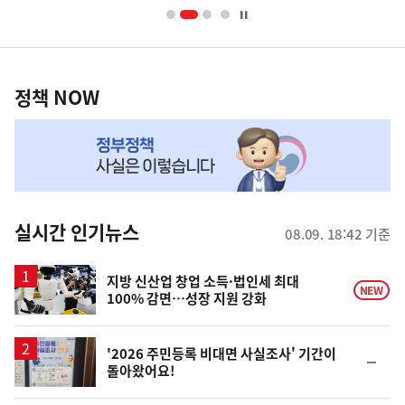
너
영
정
역
책
정책 NOW
NOW,
MY
맞
춤
뉴
실시간 인기뉴스
08.09. 18:42 기준
스
지방 신산업 창업 소득·법인세 최대
NEW
100% 감면…성장 지원 강화
'2026 주민등록 비대면 사실조사' 기간이
순
돌아왔어요!
위
동
일