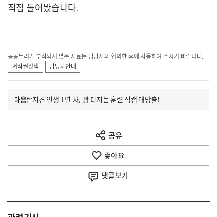
직접 들어봤습니다.
공공누리가 부착되지 않은 자료는 담당자와 협의한 후에 사용하여 주시기 바랍니다.
저작권정책
담당자안내
이
기
다음
탐지견 인생 1년 차, 빵 터지는 훈련 직캠 대방출!
사
전
다
공유
열
음
기
좋아요
기
사
댓글
보기