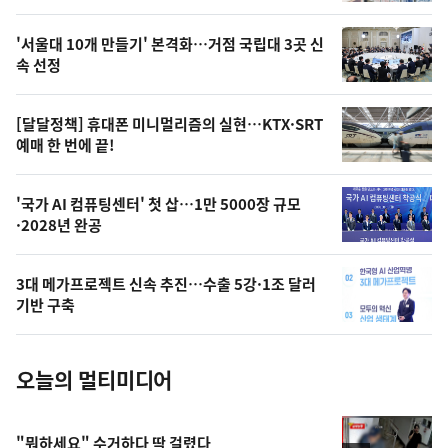
스
오
'서울대 10개 만들기' 본격화…거점 국립대 3곳 신
늘
속 선정
의
영
[달달정책] 휴대폰 미니멀리즘의 실현…KTX·SRT
상
예매 한 번에 끝!
,
오
'국가 AI 컴퓨팅센터' 첫 삽…1만 5000장 규모
·2028년 완공
늘
의
3대 메가프로젝트 신속 추진…수출 5강·1조 달러
사
기반 구축
진
오늘의 멀티미디어
"뭐하세요" 수거하다 딱 걸렸다