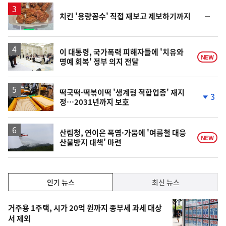
순
치킨 '용량꼼수' 직접 재보고 제보하기까지
위
동
일
이 대통령, 국가폭력 피해자들에 '치유와
NEW
명예 회복' 정부 의지 전달
떡국떡·떡볶이떡 '생계형 적합업종' 재지
3
정…2031년까지 보호
단
계
하
락
산림청, 연이은 폭염·가뭄에 '여름철 대응
NEW
산불방지 대책' 마련
인
인기 뉴스
최신 뉴스
기,
인
기
최
거주용 1주택, 시가 20억 원까지 종부세 과세 대상
뉴
서 제외
신,