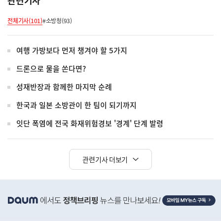
관련기사
전체기사(101)
#소방청(93)
여행 가방보다 먼저 챙겨야 할 5가지
드론으로 물을 쏜다면?
성재반장과 함께한 마지막 순례
한국과 일본 소방관이 한 팀이 되기까지
잇단 폭염에 전국 화재위험경보 '경계' 단계 발령
관련기사 더보기
히
단
배