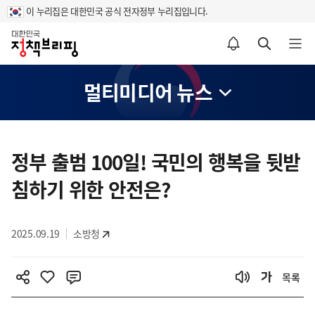
이 누리집은 대한민국 공식 전자정부 누리집입니다.
홈
알림설정 바로가기
검색 바로가기
메뉴 열기
멀티미디어 뉴스
콘
텐
정부 출범 100일! 국민의 행복을 뒷받
츠
침하기 위한 안전은?
영
역
2025.09.19
소방청
목록