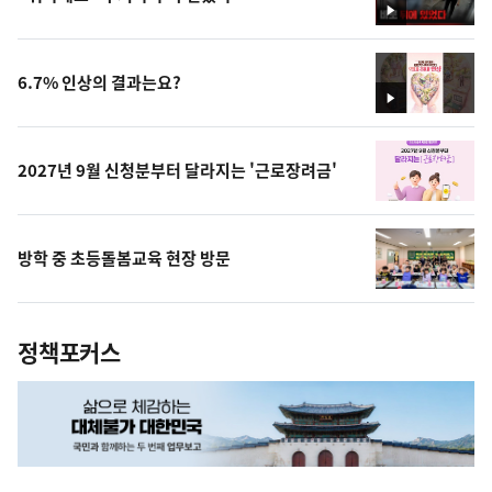
영
상
6.7% 인상의 결과는요?
영
상
2027년 9월 신청분부터 달라지는 '근로장려금'
방학 중 초등돌봄교육 현장 방문
정책포커스